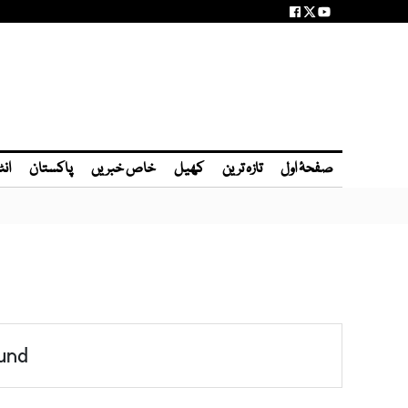
صفحۂ اول
تازہ ترین
کھیل
خاص خبریں
پاکستان
انٹ
und