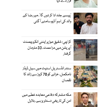
قرار دے دیا
’پیسے جلد ادا کر دوں گا‘، میر رضا کے
والد کی اہم آڈیو سامنے آگئی
کراچی: شفیق موڑ پر اینٹی انکروچمنٹ
آپریشن میں مزاحمت، 33 ملزمان
گرفتار
سندر انڈسٹریل اسٹیٹ میں سیل ڈیڈز
نامکمل، خزانے کو 70 کروڑ سے زائد کا
نقصان
مکہ مشترکہ دفاعی معاہدہ خطے میں
امن کی تاریخی دستاویز ہے، بلاول