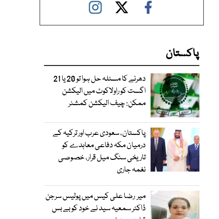
پاکستان
دھرنے کا مسئلہ حل ہوا تو 20 یا 21
اگست کو راولاکوٹ میں الیکشن
ممکن: چیف الیکشن کمشنر
پاکستان، سعودی عرب اور ترکیہ کے
درمیان مکہ دفاعی معاہدے کو
تاریخی سنگ میل قرار، خصوصی
نغمہ جاری
میر رضا علی کیس میں پولیس سرجن
ڈاکٹر سمعیہ سید نے خود کو بے بس