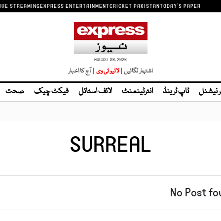
IVE STREAMING
EXPRESS ENTERTAINMENT
CRICKET PAKISTAN
TODAY'S PAPER
AUGUST 08, 2026
اشتہار لگائیں |
| آج کا اخبار
ر نیشنل
ٹاپ ٹرینڈ
انٹرٹینمنٹ
لائف اسٹائل
فیکٹ چیک
صحت
SURREAL
No Post fo