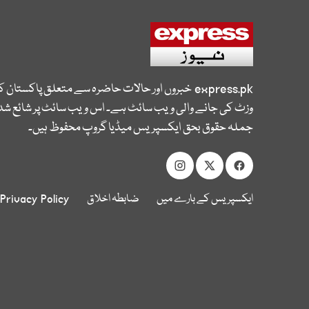
express.pk
خبروں اور حالات حاضرہ سے متعلق پاکستان 
وزٹ کی جانے والی ویب سائٹ ہے۔ اس ویب سائٹ پر شائع شدہ
جملہ حقوق بحق ایکسپریس میڈیا گروپ محفوظ ہیں۔
ایکسپریس کے بارے میں
ضابطہ اخلاق
Privacy Policy