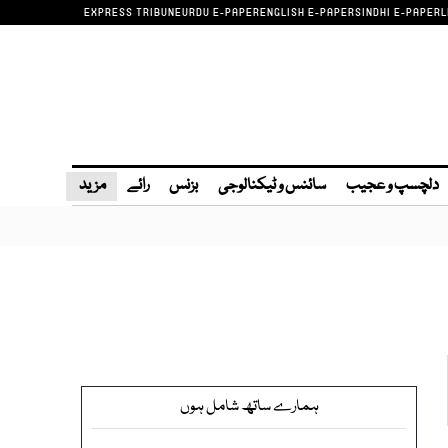
EXPRESS TRIBUNE
URDU E-PAPER
ENGLISH E-PAPER
SINDHI E-PAPER
L
دلچسپ و عجیب
سائنس و ٹیکنالوجی
بزنس
رائے
مزید
ہمارے ساتھ شامل ہوں