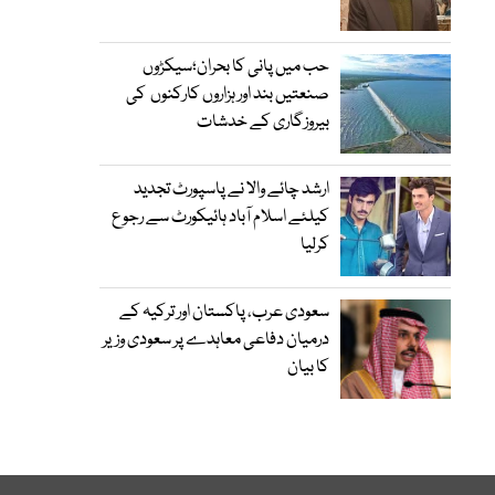
حب میں پانی کا بحران؛سیکڑوں
صنعتیں بند اور ہزاروں کارکنوں کی
بیروزگاری کے خدشات
ارشد چائے والا نے پاسپورٹ تجدید
کیلئے اسلام آباد ہائیکورٹ سے رجوع
کرلیا
سعودی عرب، پاکستان اور ترکیہ کے
درمیان دفاعی معاہدے پر سعودی وزیر
کا بیان