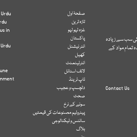
صفحۂ اول
 Urdu
تازہ ترین
rdu
غزہ لہو لہو
ws in
پاکستان
کی سب سے زیادہ
 Urdu
انٹر نیشنل
 تمام مواد کے
کھیل
انٹرٹینمنٹ
bune
لائف اسٹائل
inment
ٹاپ ٹرینڈ
دلچسپ و عجیب
Contact Us
صحت
سونے کے نرخ
پیٹرولیم مصنوعات کی قیمتیں
سائنس و ٹیکنالوجی
بلاگ