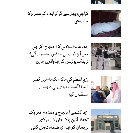
کراچی؛ پہاڑ سے گر کر ایک کم عمر لڑکا
جاں بحق
جماعت اسلامی کا احتجاج: کراچی
میں آج کون سی سڑکیں بند ہوں گی؟
ٹریفک پولیس کی ایڈوائزری جاری
وزیرِ اعظم کی مکہ مکرمہ میں قصر
الصفا آمد، سعودی ولی عہد نے
استقبال کیا
آزاد کشمیر احتجاج پر مقدمہ؛ تحریک
تحفظ آئین پاکستان کے مرکزی
ترجمان کو راہداری ضمانت مل گئی