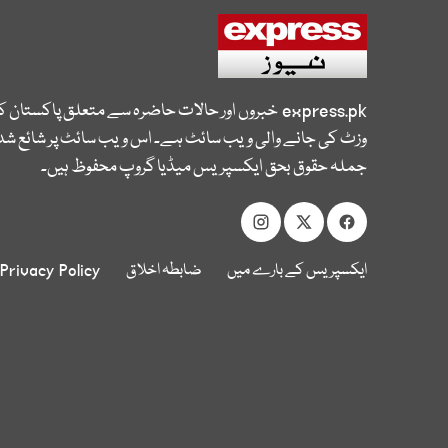
express.pk
خبروں اور حالات حاضرہ سے متعلق پاکستان 
وزٹ کی جانے والی ویب سائٹ ہے۔ اس ویب سائٹ پر شائع شدہ
جملہ حقوق بحق ایکسپریس میڈیا گروپ محفوظ ہیں۔
ایکسپریس کے بارے میں
ضابطہ اخلاق
Privacy Policy