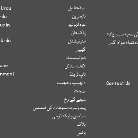
صفحۂ اول
 Urdu
تازہ ترین
rdu
غزہ لہو لہو
ws in
پاکستان
کی سب سے زیادہ
 Urdu
انٹر نیشنل
 تمام مواد کے
کھیل
انٹرٹینمنٹ
bune
لائف اسٹائل
inment
ٹاپ ٹرینڈ
دلچسپ و عجیب
Contact Us
صحت
سونے کے نرخ
پیٹرولیم مصنوعات کی قیمتیں
سائنس و ٹیکنالوجی
بلاگ
بزنس