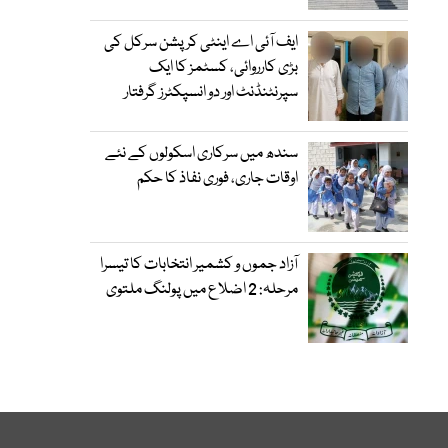
ایف آئی اے اینٹی کرپشن سرکل کی
بڑی کارروائی، کسٹمز کا ایک
سپرنٹنڈنٹ اور دو انسپکٹرز گرفتار
سندھ میں سرکاری اسکولوں کے نئے
اوقات جاری، فوری نفاذ کا حکم
آزاد جموں و کشمیر انتخابات کا تیسرا
مرحلہ: 2 اضلاع میں پولنگ ملتوی