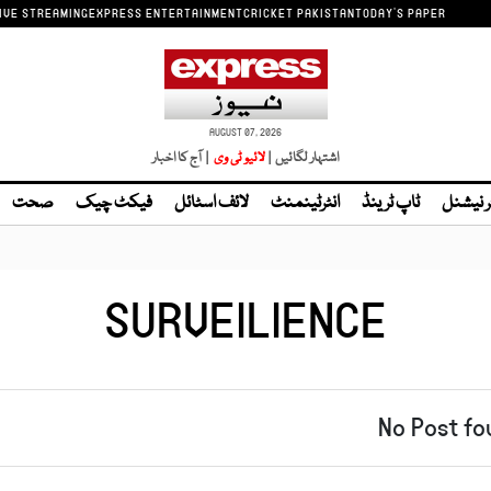
IVE STREAMING
EXPRESS ENTERTAINMENT
CRICKET PAKISTAN
TODAY'S PAPER
AUGUST 07, 2026
اشتہار لگائیں |
| آج کا اخبار
ر نیشنل
ٹاپ ٹرینڈ
انٹرٹینمنٹ
لائف اسٹائل
فیکٹ چیک
صحت
SURVEILIENCE
No Post fo