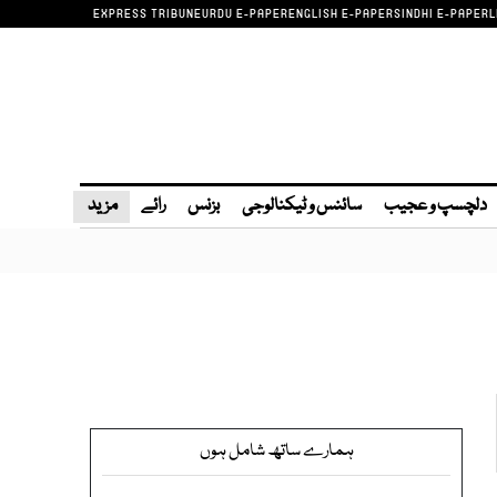
EXPRESS TRIBUNE
URDU E-PAPER
ENGLISH E-PAPER
SINDHI E-PAPER
L
دلچسپ و عجیب
سائنس و ٹیکنالوجی
بزنس
رائے
مزید
ہمارے ساتھ شامل ہوں