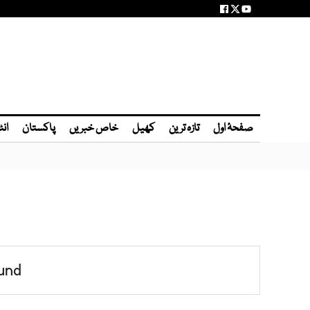
صفحۂ اول
تازہ ترین
کھیل
خاص خبریں
پاکستان
انٹ
und