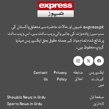
express.pk
خبروں اور حالات حاضرہ سے متعلق پاکستان کی
سب سے زیادہ وزٹ کی جانے والی ویب سائٹ ہے۔ اس ویب سائٹ
پر شائع شدہ تمام مواد کے جملہ حقوق بحق ایکسپریس میڈیا
گروپ محفوظ ہیں۔
ایکسپریس
ضابطہ
Privacy
Contact
کے بارے
اخلاق
Policy
Us
میں
صفحۂ اول
Showbiz News in Urdu
تازہ ترین
Sports News in Urdu