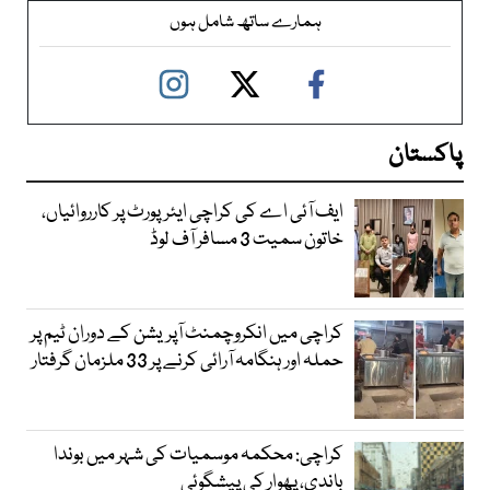
ہمارے ساتھ شامل ہوں
پاکستان
ایف آئی اے کی کراچی ایئرپورٹ پر کارروائیاں،
خاتون سمیت 3 مسافر آف لوڈ
کراچی میں انکروچمنٹ آپریشن کے دوران ٹیم پر
حملہ اور ہنگامہ آرائی کرنے پر 33 ملزمان گرفتار
کراچی: محکمہ موسمیات کی شہر میں بوندا
باندی، پھوار کی پیشگوئی