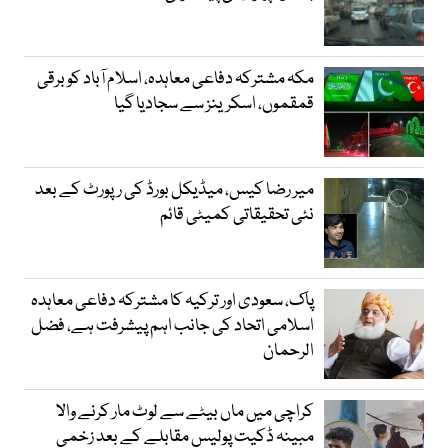
مکہ مشترکہ دفاعی معاہدہ، اسلام آباد کو برقی
قمقموں، اسکرینز سے سجادیا گیا
میر رضا کیس، میڈیکل بورڈ کی رپورٹ کے بعد
نئی تحقیقاتی کمیٹی قائم
پاک، سعودی اور ترکیہ کا مشترکہ دفاعی معاہدہ
اسلامی اتحاد کی جانب اہم پیشرفت ہے، فضل
الرحمان
کراچی میں ماں بیٹے سے لوٹ مار کرنے والا
مبینہ ڈکیت پولیس مقابلے کے بعد زخمی