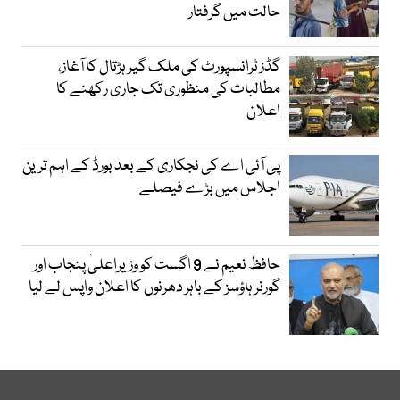
حالت میں گرفتار
گڈز ٹرانسپورٹ کی ملک گیر ہڑتال کا آغاز،
مطالبات کی منظوری تک جاری رکھنے کا
اعلان
پی آئی اے کی نجکاری کے بعد بورڈ کے اہم ترین
اجلاس میں بڑے فیصلے
حافظ نعیم نے 9 اگست کو وزیراعلیٰ پنجاب اور
گورنر ہاؤسز کے باہر دھرنوں کا اعلان واپس لے لیا