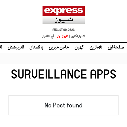
AUGUST 09, 2026
اشتہار لگائیں |
لائیو ٹی وی
| آج کا اخبار
صفحۂ اول
تازہ ترین
کھیل
خاص خبریں
پاکستان
انٹر نیشنل
ٹا
SURVEILLANCE APPS
No Post found