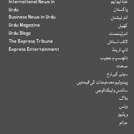
غزہ لہو لہو
International News in
پاکستان
Urdu
Business News in Urdu
انٹر نیشنل
Urdu Magazine
کھیل
Urdu Blogs
انٹرٹینمنٹ
The Express Tribune
لائف اسٹائل
Express Entertainment
ٹاپ ٹرینڈ
دلچسپ و عجیب
صحت
سونے کے نرخ
پیٹرولیم مصنوعات کی قیمتیں
سائنس و ٹیکنالوجی
بلاگ
بزنس
ویڈیوز
جرائم