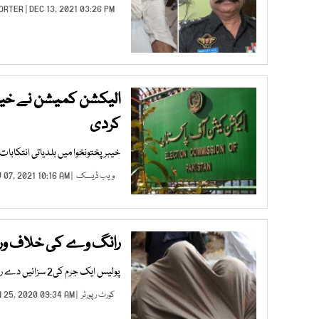
ORTER
| DEC 13, 2021 03:26 PM |
الیکشن کمیشن نے خیبرپ
کردی
خیبر پختونخوا میں بلدیاتی انتکابات کا پہلا مرحلہ 19 دسمبر کو ہی 
ویب ڈیسک
| NOV 07, 2021 10:16 AM |
رانگ وے کی خلاف ورزی 
پولیس ایک جرم کی2 سزائیں دے رہی ہے،شہریوں کے خلاف کمپیوٹرائزڈایف آئی آرکااندراج کیاجارہاہے،درخواست گزار
کورٹ رپورٹر
| JAN 25, 2020 09:34 AM |