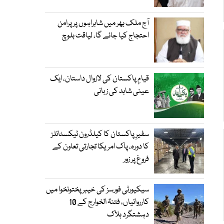
آج ملک بھر میں شاہراہوں پر پرامن
احتجاج کیا جائے گا، لیاقت بلوچ
قیامِ پاکستان کی لازوال داستان، ایک
عینی شاہد کی زبانی
سفیرِ پاکستان کا کیلڈرون ٹیکسٹائلز
کا دورہ، پاک امریکا تجارتی تعاون کے
فروغ پر زور
سیکیورٹی فورسز کی خیبر پختونخوا میں
کارروائیاں، فتنۃ الخوارج کے 10
دہشتگرد ہلاک