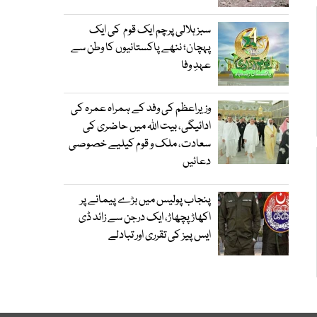
سبز ہلالی پرچم ایک قوم کی ایک
پہچان؛ ننھے پاکستانیوں کا وطن سے
عہدِ وفا
وزیراعظم کی وفد کے ہمراہ عمرہ کی
ادائیگی، بیت اللہ میں حاضری کی
سعادت، ملک و قوم کیلیے خصوصی
دعائیں
پنجاب پولیس میں بڑے پیمانے پر
اکھاڑ پچھاڑ، ایک درجن سے زائد ڈی
ایس پیز کی تقرری اور تبادلے