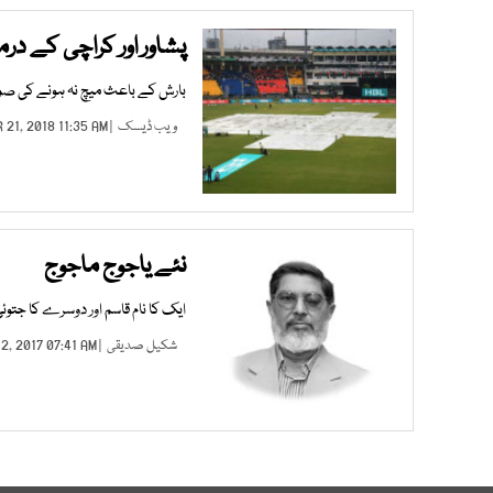
پشاور اور کراچی کے در
بارش کے باعث میچ نہ ہونے کی صور
ویب ڈیسک
| MAR 21, 2018 11:35 AM |
نئے یاجوج ماجوج
ایک کا نام قاسم اور دوسرے کا جتوئی
شکیل صدیقی
| DEC 12, 2017 07:41 AM |