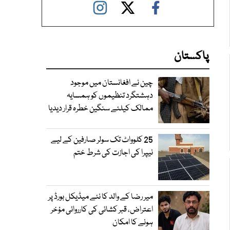
پاکستان
چین نے افغانستان میں موجود
دہشتگرد تنظیموں کو ہمسایہ
ممالک کیلئے سنگین خطرہ قرار دیدیا
25 کلوواٹ تک سولر صارفین کے لیے
نیپرا کی اجازت کی شرط ختم
میر رضا کے والد کا نئے میڈیکل بورڈ پر
اعتراض، قبر کشائی کی کارروائی مؤخر
ہونے کا امکان