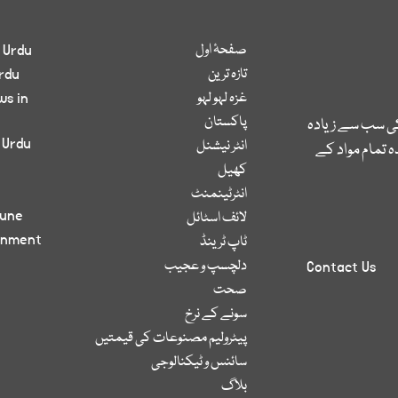
صفحۂ اول
 Urdu
تازہ ترین
rdu
غزہ لہو لہو
ws in
پاکستان
کی سب سے زیادہ
 Urdu
انٹر نیشنل
 تمام مواد کے
کھیل
انٹرٹینمنٹ
bune
لائف اسٹائل
inment
ٹاپ ٹرینڈ
دلچسپ و عجیب
Contact Us
صحت
سونے کے نرخ
پیٹرولیم مصنوعات کی قیمتیں
سائنس و ٹیکنالوجی
بلاگ