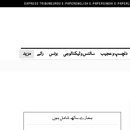
EXPRESS TRIBUNE
URDU E-PAPER
ENGLISH E-PAPER
SINDHI E-PAPER
L
دلچسپ و عجیب
سائنس و ٹیکنالوجی
بزنس
رائے
مزید
ہمارے ساتھ شامل ہوں