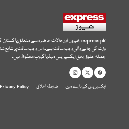
express.pk
خبروں اور حالات حاضرہ سے متعلق پاکستان 
وزٹ کی جانے والی ویب سائٹ ہے۔ اس ویب سائٹ پر شائع شدہ
جملہ حقوق بحق ایکسپریس میڈیا گروپ محفوظ ہیں۔
ایکسپریس کے بارے میں
ضابطہ اخلاق
Privacy Policy