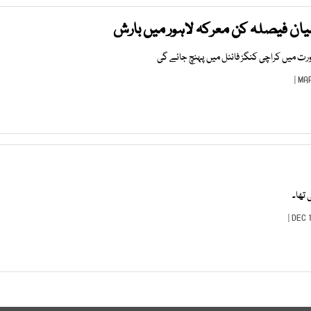
میان فیصلہ کن معرکہ لاہور میں بارش
ت میں کراچی کنگز فائنل میں پہنچ جائے گی
 تھا۔