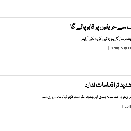
ے حریفوں پر قابو پائے گا
نز سازگار ہوجائیں گی، مکی آرتھر
SPORTS REP
 شدید تر اقدامات ندارد
ے بہترین منصوبہ بندی اور جدید انفرااسٹرکچر نہایت ضروری ہے
EDI