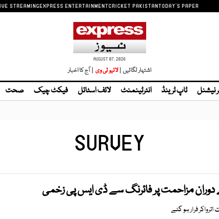
IVE STREAMING
EXPRESS ENTERTAINMENT
CRICKET PAKISTAN
TODAY'S PAPER
AUGUST 07, 2026
اشتہار لگائیں |
| آج کا اخبار
ر نیشنل
ٹاپ ٹرینڈ
انٹرٹینمنٹ
لائف اسٹائل
فیکٹ چیک
صحت
SURVEY
 دوران مزاحمت پر فائرنگ سے ڈی ایس پی زخمی
اترواکر فرار ہو گئے