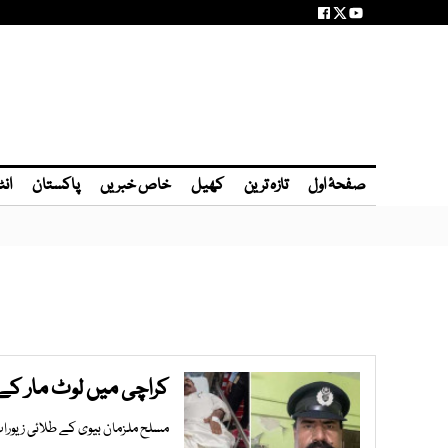
صفحۂ اول
تازہ ترین
کھیل
خاص خبریں
پاکستان
انٹ
کراچی میں لوٹ مار کے
مسلح ملزمان بیوی کے طلائی زیورات 