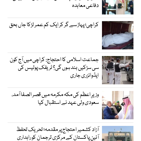
دفاعی معاہدہ
کراچی؛ پہاڑ سے گر کر ایک کم عمر لڑکا جاں بحق
جماعت اسلامی کا احتجاج: کراچی میں آج کون
سی سڑکیں بند ہوں گی؟ ٹریفک پولیس کی
ایڈوائزری جاری
وزیرِ اعظم کی مکہ مکرمہ میں قصر الصفا آمد،
سعودی ولی عہد نے استقبال کیا
آزاد کشمیر احتجاج پر مقدمہ؛ تحریک تحفظ
آئین پاکستان کے مرکزی ترجمان کو راہداری