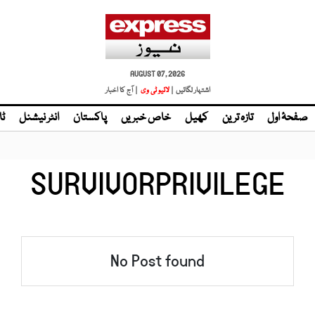
AUGUST 07, 2026
اشتہار لگائیں |
لائیو ٹی وی
| آج کا اخبار
صفحۂ اول
تازہ ترین
کھیل
خاص خبریں
پاکستان
انٹر نیشنل
ٹا
SURVIVORPRIVILEGE
No Post found