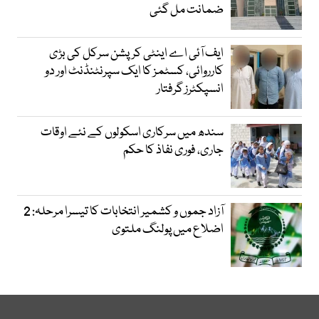
ضمانت مل گئی
ایف آئی اے اینٹی کرپشن سرکل کی بڑی
کارروائی، کسٹمز کا ایک سپرنٹنڈنٹ اور دو
انسپکٹرز گرفتار
سندھ میں سرکاری اسکولوں کے نئے اوقات
جاری، فوری نفاذ کا حکم
آزاد جموں و کشمیر انتخابات کا تیسرا مرحلہ: 2
اضلاع میں پولنگ ملتوی