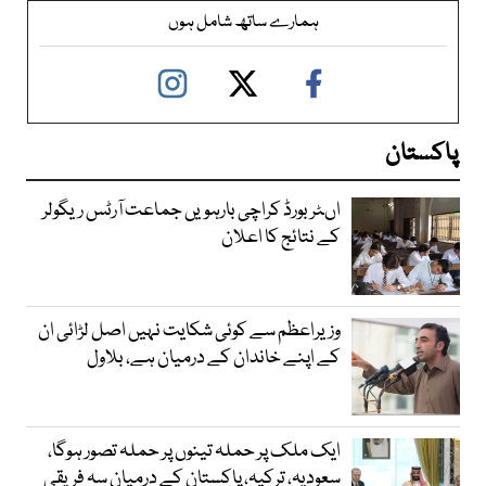
ہمارے ساتھ شامل ہوں
پاکستان
اںٹر بورڈ کراچی بارہویں جماعت آرٹس ریگولر
کے نتائج کا اعلان
وزیراعظم سے کوئی شکایت نہیں اصل لڑائی ان
کے اپنے خاندان کے درمیان ہے، بلاول
ایک ملک پر حملہ تینوں پر حملہ تصور ہوگا،
سعودیہ، ترکیہ، پاکستان کے درمیان سہ فریقی