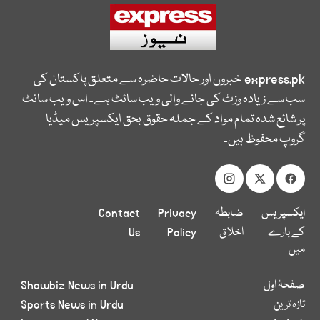
express.pk
خبروں اور حالات حاضرہ سے متعلق پاکستان کی
سب سے زیادہ وزٹ کی جانے والی ویب سائٹ ہے۔ اس ویب سائٹ
پر شائع شدہ تمام مواد کے جملہ حقوق بحق ایکسپریس میڈیا
گروپ محفوظ ہیں۔
ایکسپریس
ضابطہ
Privacy
Contact
کے بارے
اخلاق
Policy
Us
میں
صفحۂ اول
Showbiz News in Urdu
تازہ ترین
Sports News in Urdu