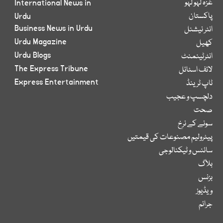
غزہ لہو لہو
International News in
پاکستان
Urdu
Business News in Urdu
انٹر نیشنل
Urdu Magazine
کھیل
Urdu Blogs
انٹرٹینمنٹ
The Express Tribune
لائف اسٹائل
Express Entertainment
ٹاپ ٹرینڈ
دلچسپ و عجیب
صحت
سونے کے نرخ
پیٹرولیم مصنوعات کی قیمتیں
سائنس و ٹیکنالوجی
بلاگ
بزنس
ویڈیوز
جرائم