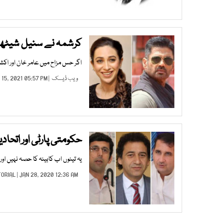
کرشمہ نے سنیل شیٹھی 
اگر حس مزاح میں عامر خان اور اکشے
ویب ڈیسک
| JUL 15, 2021 05:57 PM |
حکومتی پارٹی اور اتحاد
یہ تینوں اب کابینہ کا حصہ نہیں اور 
TORIAL
| JAN 28, 2020 12:36 AM |