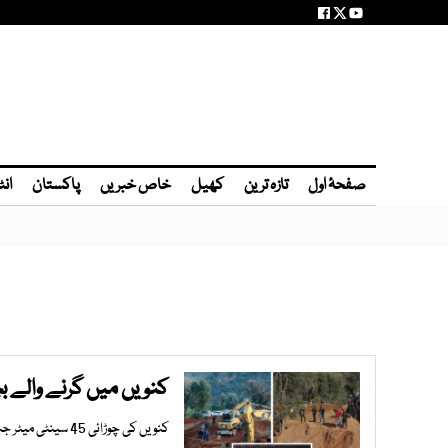
صفحۂ اول
تازہ ترین
کھیل
خاص خبریں
پاکستان
انٹ
کنویں میں گرنے والے بچے کو 5 دن تک بچانے کی کوشش ناکا
کنویں کی چوڑائی 45 سینٹی میٹر جبکہ گہرائی 32 میٹر جس کی وجہ سے امدادی ٹیموں کا براہِ راست نیچے اترنا ناممکن تھا