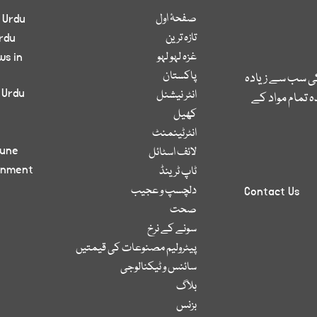
صفحۂ اول
 Urdu
تازہ ترین
rdu
غزہ لہو لہو
ws in
پاکستان
کی سب سے زیادہ
 Urdu
انٹر نیشنل
 تمام مواد کے
کھیل
انٹرٹینمنٹ
bune
لائف اسٹائل
inment
ٹاپ ٹرینڈ
دلچسپ و عجیب
Contact Us
صحت
سونے کے نرخ
پیٹرولیم مصنوعات کی قیمتیں
سائنس و ٹیکنالوجی
بلاگ
بزنس