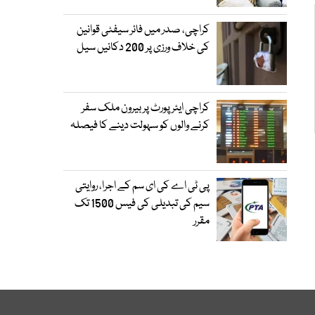
کراچی، صدر میں فائر سیفٹی قوانین
کی خلاف ورزی پر 200 دکانیں سیل
کراچی ایئرپورٹ پر بیرون ملک سفر
کرنے والوں کو سہولت دینے کا فیصلہ
پی ٹی اے کی ای سم کے اجرا، روایتی
سیم کی تبدیلی کی فیس 1500 تک
مقرر