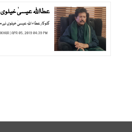
عطااللہ عیسیٰ خیلوی ک
گلوکار عطاء اللہ عیسیٰ خیلوی نے مل
TIKHAR
| APR 05, 2019 04:39 PM |