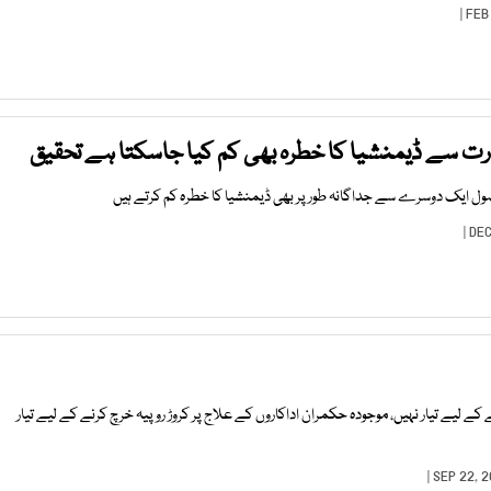
مہارت سے ڈیمنشیا کا خطرہ بھی کم کیا جاسکتا ہے تحقیق
صول ایک دوسرے سے جداگانہ طور پر بھی ڈیمنشیا کا خطرہ کم کرتے ہیں
لیے تیار نہیں، موجودہ حکمران اداکاروں کے علاج پر کروڑ روپیہ خرچ کرنے کے لیے تیار