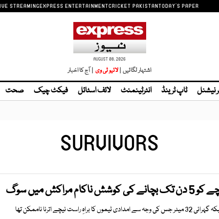
IVE STREAMING
EXPRESS ENTERTAINMENT
CRICKET PAKISTAN
TODAY'S PAPER
AUGUST 08, 2026
اشتہار لگائیں |
| آج کا اخبار
ر نیشنل
ٹاپ ٹرینڈ
انٹرٹینمنٹ
لائف اسٹائل
فیکٹ چیک
صحت
SURVIVORS
م مراکش میں سوگ