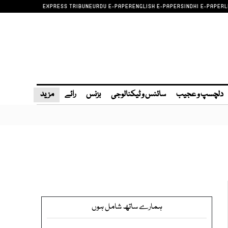
EXPRESS TRIBUNE
URDU E-PAPER
ENGLISH E-PAPER
SINDHI E-PAPER
L
دلچسپ و عجیب
سائنس و ٹیکنالوجی
بزنس
رائے
مزید
ہمارے ساتھ شامل ہوں