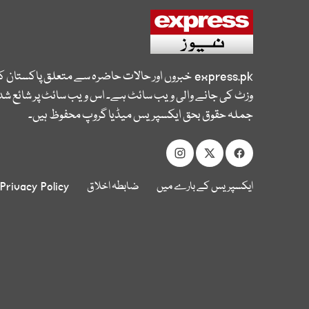
express.pk
خبروں اور حالات حاضرہ سے متعلق پاکستان 
وزٹ کی جانے والی ویب سائٹ ہے۔ اس ویب سائٹ پر شائع شدہ
جملہ حقوق بحق ایکسپریس میڈیا گروپ محفوظ ہیں۔
ایکسپریس کے بارے میں
ضابطہ اخلاق
Privacy Policy