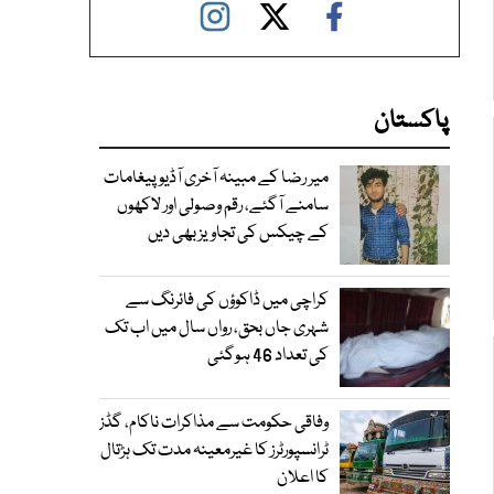
پاکستان
میر رضا کے مبینہ آخری آڈیو پیغامات
سامنے آگئے، رقم وصولی اور لاکھوں
کے چیکس کی تجاویز بھی دیں
کراچی میں ڈاکوؤں کی فائرنگ سے
شہری جاں بحق، رواں سال میں اب تک
کی تعداد 46 ہوگئی
وفاقی حکومت سے مذاکرات ناکام، گڈز
ٹرانسپورٹرز کا غیرمعینہ مدت تک ہڑتال
کا اعلان