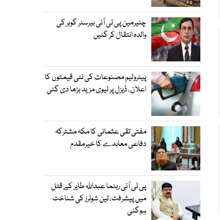
چئیرمین پی ٹی آئی بیرسٹر گوہر کی
والدہ انتقال کر گئیں
پیٹرولیم مصنوعات کی نئی قیمتوں کا
اعلان، ڈیزل پر لیوی مزید بڑھا دی گئی
مفتی تقی عثمانی کا مکہ مشترکہ
دفاعی معاہدے کا خیرمقدم
پی ٹی آئی رہنما عبداللہ طایر کے قتل
میں پیشرفت، تین شوٹرز کی شناخت
ہوگئی