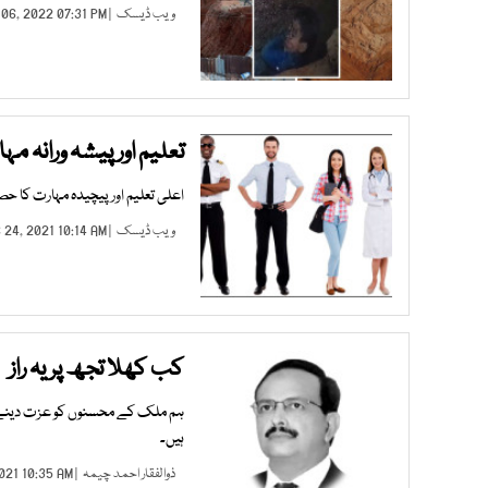
ویب ڈیسک
| FEB 06, 2022 07:31 PM |
تعلیم اور پیشہ ورانہ 
اعلی تعلیم اور پیچیدہ مہارت کا ح
ویب ڈیسک
| DEC 24, 2021 10:14 AM |
کب کھلا تجھ پر یہ راز
ہم ملک کے محسنوں کو عزت دینے کے 
ہیں۔
ذوالفقار احمد چیمہ
| SEP 22, 2021 10:35 AM |