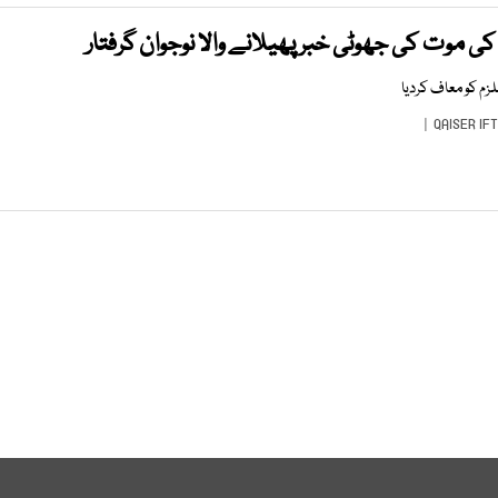
ی موت کی جھوٹی خبر پھیلانے والا نوجوان گرفتار
زم کو معاف کردیا
QAISER IF