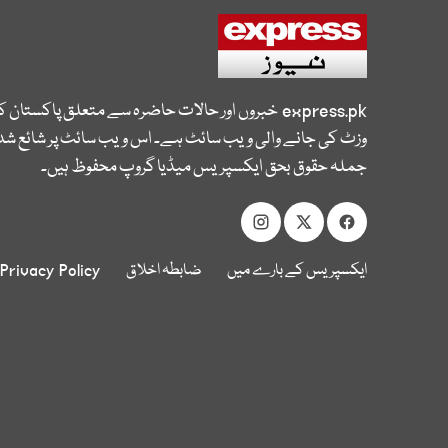
express.pk
خبروں اور حالات حاضرہ سے متعلق پاکستان 
وزٹ کی جانے والی ویب سائٹ ہے۔ اس ویب سائٹ پر شائع شدہ
جملہ حقوق بحق ایکسپریس میڈیا گروپ محفوظ ہیں۔
ایکسپریس کے بارے میں
ضابطہ اخلاق
Privacy Policy