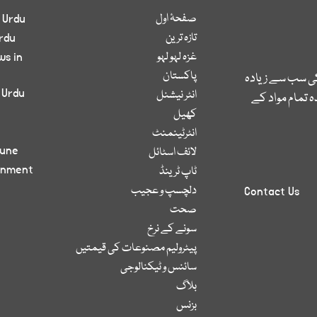
صفحۂ اول
 Urdu
تازہ ترین
rdu
غزہ لہو لہو
ws in
پاکستان
کی سب سے زیادہ
 Urdu
انٹر نیشنل
 تمام مواد کے
کھیل
انٹرٹینمنٹ
bune
لائف اسٹائل
inment
ٹاپ ٹرینڈ
دلچسپ و عجیب
Contact Us
صحت
سونے کے نرخ
پیٹرولیم مصنوعات کی قیمتیں
سائنس و ٹیکنالوجی
بلاگ
بزنس