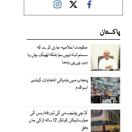
پاکستان
حکومت اعلامیہ جاری کرے کہ
سسٹم تباہ نہیں ہوا بلکہ ٹھیک چل رہا
ہے، پی پی رہنما
پنجاب میں بلدیاتی انتخابات کیلئے
اہم قدم
کراچی یونیورسٹی کی تیز رفتار بس کی
موٹرسائیکل کو ٹکر، 17 سالہ لڑکی جاں
بحق