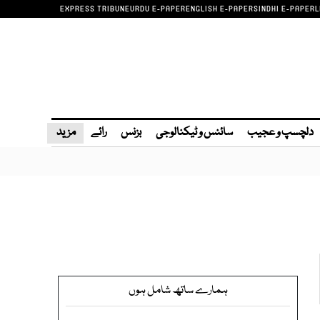
EXPRESS TRIBUNE
URDU E-PAPER
ENGLISH E-PAPER
SINDHI E-PAPER
L
دلچسپ و عجیب
سائنس و ٹیکنالوجی
بزنس
رائے
مزید
ہمارے ساتھ شامل ہوں