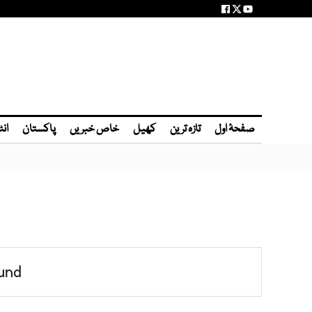
صفحۂ اول
تازہ ترین
کھیل
خاص خبریں
پاکستان
انٹ
und