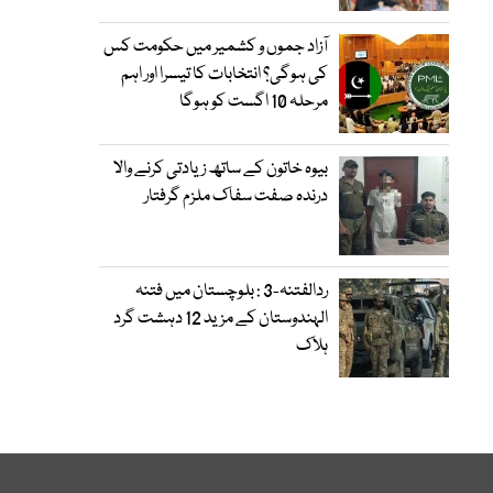
آزاد جموں و کشمیر میں حکومت کس
کی ہوگی؟ انتخابات کا تیسرا اور اہم
مرحلہ 10 اگست کو ہوگا
بیوہ خاتون کے ساتھ زیادتی کرنے والا
درندہ صفت سفاک ملزم گرفتار
ردالفتنہ-3 : بلوچستان میں فتنہ
الہندوستان کے مزید 12 دہشت گرد
ہلاک