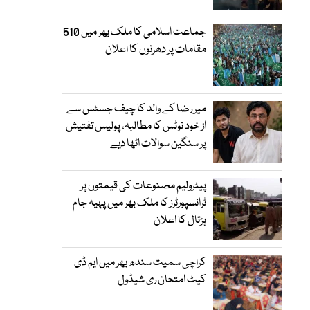
جماعت اسلامی کا ملک بھر میں 510
مقامات پر دھرنوں کا اعلان
میر رضا کے والد کا چیف جسٹس سے
از خود نوٹس کا مطالبہ، پولیس تفتیش
پر سنگین سوالات اٹھا دیے
پیٹرولیم مصنوعات کی قیمتوں پر
ٹرانسپورٹرز کا ملک بھر میں پہیہ جام
ہڑتال کا اعلان
کراچی سمیت سندھ بھر میں ایم ڈی
کیٹ امتحان ری شیڈول