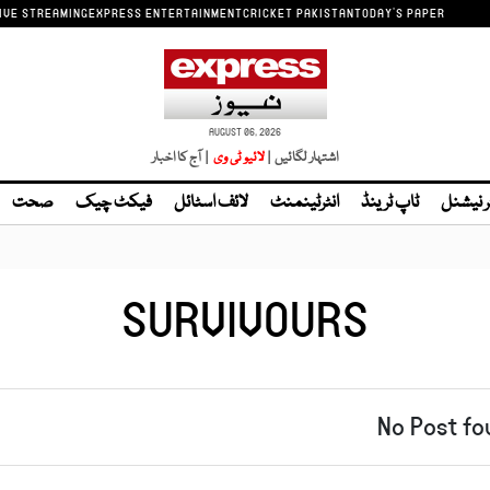
IVE STREAMING
EXPRESS ENTERTAINMENT
CRICKET PAKISTAN
TODAY'S PAPER
AUGUST 06, 2026
اشتہار لگائیں |
| آج کا اخبار
ر نیشنل
ٹاپ ٹرینڈ
انٹرٹینمنٹ
لائف اسٹائل
فیکٹ چیک
صحت
SURVIVOURS
No Post fo