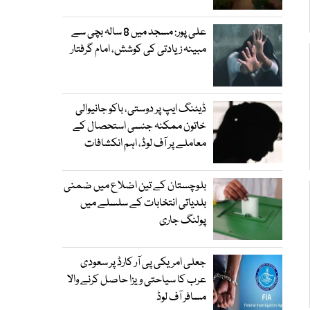
علی پور: مسجد میں 8 سالہ بچی سے
مبینہ زیادتی کی کوشش، امام گرفتار
ڈیٹنگ ایپ پر دوستی، باکو جانیوالی
خاتون ممکنہ جنسی استحصال کے
معاملے پر آف لوڈ، اہم انکشافات
بلوچستان کے تین اضلاع میں ضمنی
بلدیاتی انتخابات کے سلسلے میں
پولنگ جاری
جعلی امریکی پی آر کارڈ پر سعودی
عرب کا سیاحتی ویزا حاصل کرنے والا
مسافر آف لوڈ