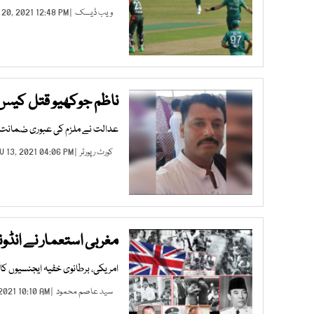
ویب ڈیسک
| NOV 20, 2021 12:48 PM |
ناظم جوکھیو قتل کیس 
عدالت نے ملزم کی عبوری ضمانت 3 لاکھ روپے میں منظور کی
کورٹ رپورٹر
| NOV 13, 2021 04:06 PM |
مغربی استعمار نے انڈو
امریکی، برطانوی خفیہ ایجنسیوں کا ا
سید عاصم محمود
| NOV 07, 2021 10:10 AM |