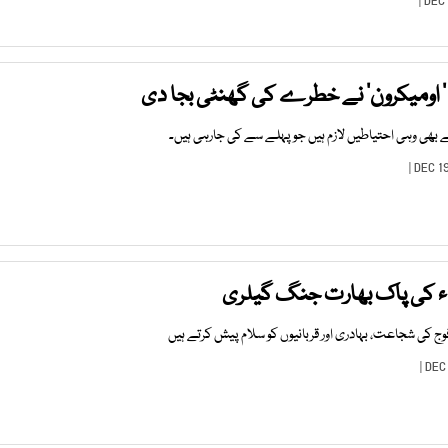
 ’ اومیکرون‘ نے خطرے کی گھنٹی بجا دی
 بھی وہی احتیاطیں لازم ہیں جو پہلے سے کی جارہی ہیں۔
ج کی شجاعت، بہادری اور قربانیوں کو سلام پیش کرتے ہیں