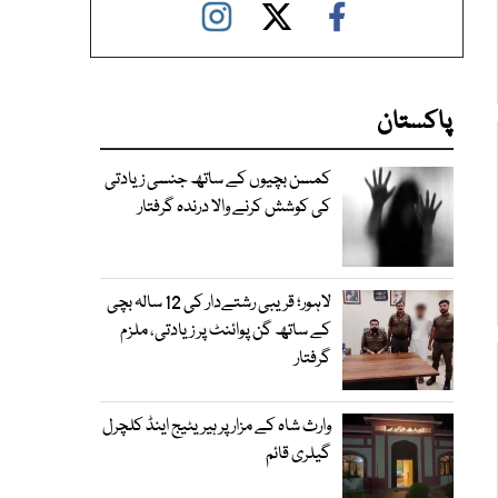
پاکستان
کمسن بچیوں کے ساتھ جنسی زیادتی
کی کوشش کرنے والا درندہ گرفتار
لاہور؛ قریبی رشتےدار کی 12 سالہ بچی
کے ساتھ گن پوائنٹ پر زیادتی، ملزم
گرفتار
وارث شاہ کے مزار پر ہیریٹیج اینڈ کلچرل
گیلری قائم