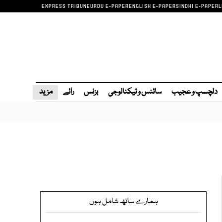
EXPRESS TRIBUNE
URDU E-PAPER
ENGLISH E-PAPER
SINDHI E-PAPER
L
دلچسپ و عجیب
سائنس و ٹیکنالوجی
بزنس
رائے
مزید
ہمارے ساتھ شامل ہوں