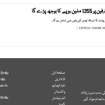
ا بوجھ پڑے گا
EXPRESS TRIBUNE R
صفحۂ اول
 Urdu
تازہ ترین
rdu
غزہ لہو لہو
ws in
پاکستان
کی سب سے زیادہ
 Urdu
انٹر نیشنل
 تمام مواد کے
کھیل