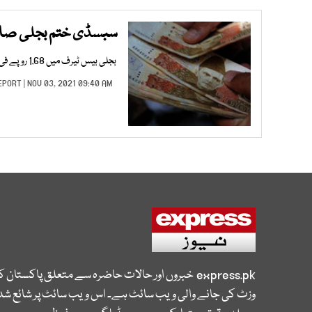
سبسڈی ختم بجلی صارفین پر 1355 ملین روپے ک
بجلی بیس ٹیرف میں 1.68 روپے فی یونٹ کا اضافہ نومبر کے بلوں میں شامل ہو گا۔
EPORT
| NOV 03, 2021 09:40 AM |
express.pk
خبروں اور حالات حاضرہ سے متعلق پاکستان 
وزٹ کی جانے والی ویب سائٹ ہے۔ اس ویب سائٹ پر شائع شدہ