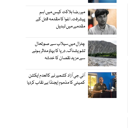
میر رضا ہلاکت کیس میں اہم
پیشرفت، اغوا کا مقدمہ قتل کے
مقدمے میں تبدیل
چترال میں سیلاب سے صورتحال
تشویشناک، دریا کا بہاؤ متاثر ہونے
سے مزید نقصان کا خدشہ
آئی جی آزاد کشمیر نے کالعدم ایکشن
کمیٹی کا مذموم ایجنڈا بے نقاب کردیا