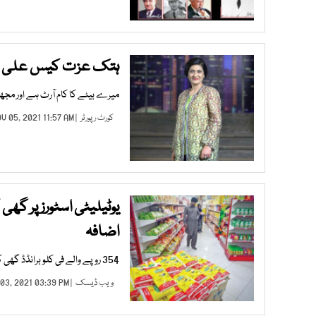
ہتک عزت کیس علی ظفر
میرے بیٹے کا کام آرٹ ہے اور مجھ
کورٹ رپورٹر
| NOV 05, 2021 11:57 AM |
اضافہ
354 روپے والے فی کلو برانڈڈ گھی کا پیکٹ 392 روپے اور برانڈڈ آئل کی فی کلوقیمت 355 سے بڑھ کر 388 روپے کردی گئی
ویب ڈیسک
| NOV 03, 2021 03:39 PM |