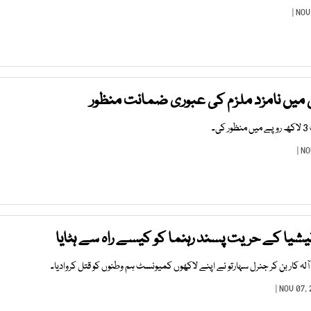
میں نامزد ملزم کی عبوری ضمانت منظور
۔
نیشیا کے حریت پسند رہنما کو کیسے راہ سے ہٹایا
ٓلہ کار بن کر جنرل سہارتو نے اپنے لاکھوں کمیونسٹ ہم وطنوں کو قتل کروادیا۔