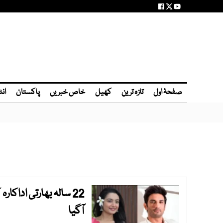
صفحۂ اول
تازہ ترین
کھیل
خاص خبریں
پاکستان
انٹ
22 سالہ بھارتی اداک
آگیا