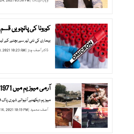
ویب ڈیسک
| DEC 24, 2021 03:58 PM |
کورونا کی پانچویں قسم
بیماری کی نئی لہر سے بچنے کے لیے
ڈاکٹر آصف چنڑ
| DEC 19, 2021 10:23 AM |
آرمی میوزیم میں 1971ء کی پاک بھارت جنگ گیلری
میوزیم دیکھنے آنیوالے شہری پاک فو
آصف محمود
| DEC 14, 2021 10:19 PM |