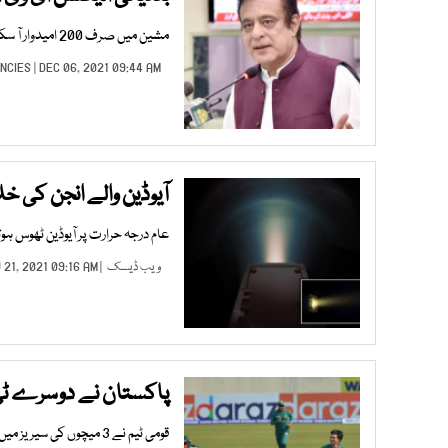
مشین میں صرف 200 امیدوار آ سکتے ہیں، تحصیل ناظم کا انتخاب ہو سکتا ہے، وفاقی وزیر برائے سائنس و ٹیکنالوجی
NCIES
| DEC 06, 2021 09:44 AM |
آیوڈین والے انجن کی خ
عام درجہ حرارت پر آیوڈین ٹھوس ہ
ویب ڈیسک
| NOV 21, 2021 09:16 AM |
پاکستان نے دوسرے ٹی 
قومی ٹیم نے 3 میچوں کی سیریز میں 0-2 کی فیصلہ کن برتری حاصل کرلی