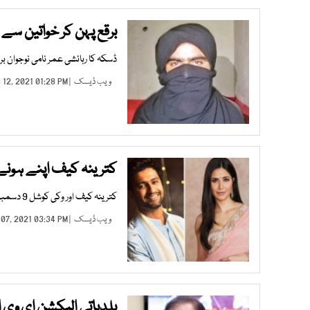
برقع پہن کر خواتین سے 
ڈسکہ کا رہائشی عمر نامی نوجوان برقع
ویب ڈیسک
| DEC 12, 2021 01:28 PM |
کترینہ کیف اپنے ہونے
کترینہ کیف اور وکی کوشل 9 دسمبر کو شادی کے بندھن میں بندھیں گے
ویب ڈیسک
| DEC 07, 2021 03:34 PM |
بلدیاتی الیکشن ای وی ا