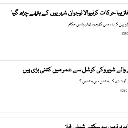
نازیبا حرکات کرنیوالا نوجوان شہریوں کے ہتھے چڑھ گیا
 پہن کر بازار میں گھوم رہا تھا، پولیس حکام
 والے شوہر وکی کوشل سے عمر میں کتنی بڑی ہیں
یم پر نہیں ہو سکتے شبلی فراز