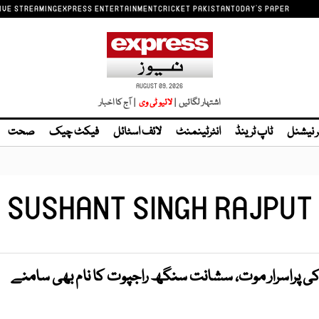
IVE STREAMING
EXPRESS ENTERTAINMENT
CRICKET PAKISTAN
TODAY'S PAPER
AUGUST 09, 2026
اشتہار لگائیں |
لائیو ٹی وی
| آج کا اخبار
ر نیشنل
ٹاپ ٹرینڈ
انٹرٹینمنٹ
لائف اسٹائل
فیکٹ چیک
صحت
SUSHANT SINGH RAJPUT
ارہ کی پراسرار موت، سشانت سنگھ راجپوت کا نام بھی سامنے