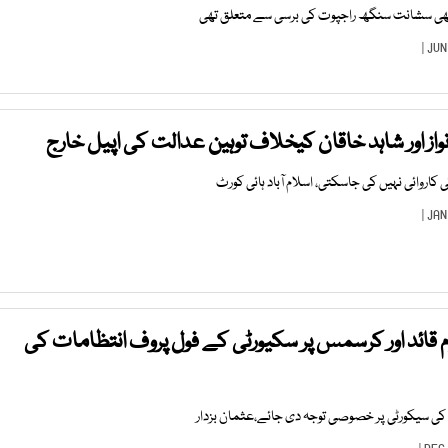
بھی سشانت سنگھ راجپوت کی برسی سے متعلق تھی
 نواز اور شاہد خاقان کیخلاف توہین عدالت کی اپیل خارج
اروائی نہیں کی جاسکتی، اسلام آباد ہائی کورٹ
م قائد اور کرسمس پر سکیورٹی کے فول پروف انتظامات کی
وں کی سیکورٹی پر خصوصی توجہ دی جائے،عثمان بزدار