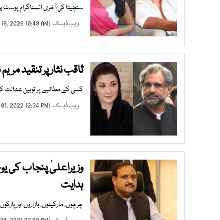
سنچیتا کی آخری انسٹاگرام پوسٹ 
ویب ڈیسک
| JUN 16, 2026 10:49 AM |
ثاقب نثار پر تنقید مریم
کسی کے مطالبے پر توہین عدالت کی ک
ویب ڈیسک
| JAN 01, 2022 12:34 PM |
وزیراعلیٰ پنجاب کی یو
ہدایت
چرچوں، مارکیٹوں، بازاروں اور پارک