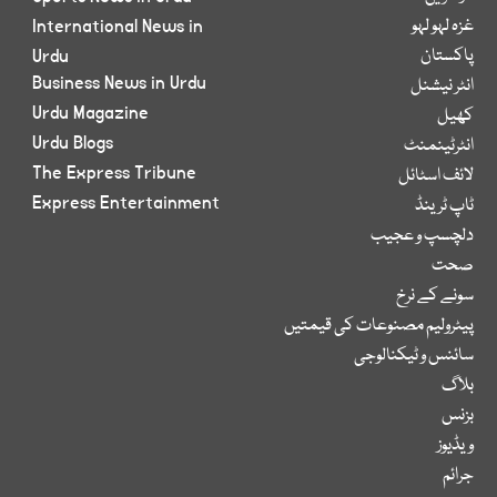
غزہ لہو لہو
International News in
پاکستان
Urdu
Business News in Urdu
انٹر نیشنل
Urdu Magazine
کھیل
Urdu Blogs
انٹرٹینمنٹ
The Express Tribune
لائف اسٹائل
Express Entertainment
ٹاپ ٹرینڈ
دلچسپ و عجیب
صحت
سونے کے نرخ
پیٹرولیم مصنوعات کی قیمتیں
سائنس و ٹیکنالوجی
بلاگ
بزنس
ویڈیوز
جرائم