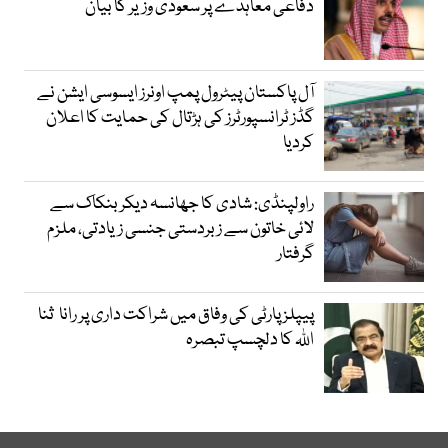
دفاعی معاہدے پر سعودی وزیر کا بیان
آل پاکستان پیٹرول پمپ اونرز ایسوسی ایشن نے
گڈز ٹرانسپورٹرز کی ہڑتال کی حمایت کا اعلان
کردیا
راولپنڈی: شادی کا جھانسہ دیکر بنکاک سے
لائی خاتون سے زبردستی جنسی زیادتی، ملزم
گرفتار
پیپلز پارٹی کی وفاق میں شراکت داری پر رانا ثنا
اللہ کا دلچسپ تبصرہ