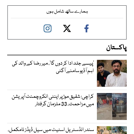
ہمارے ساتھ شامل ہوں
پاکستان
’پیسے جلد ادا کر دوں گا‘، میر رضا کے والد کی
اہم آڈیو سامنے آگئی
کراچی: شفیق موڑ پر اینٹی انکروچمنٹ آپریشن
میں مزاحمت، 33 ملزمان گرفتار
سندر انڈسٹریل اسٹیٹ میں سیل ڈیڈز نامکمل،