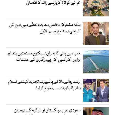
خزانے کو 70 کروڑ سے زائد کا نقصان
مکہ مشترکہ دفاعی معاہدہ خطے میں امن کی
تاریخی دستاویز ہے، بلاول
حب میں پانی کا بحران؛سیکڑوں صنعتیں بند اور
ہزاروں کارکنوں کی بیروزگاری کے خدشات
ارشد چائے والا نے پاسپورٹ تجدید کیلئے اسلام
آباد ہائیکورٹ سے رجوع کرلیا
سعودی عرب، پاکستان اور ترکیہ کے درمیان