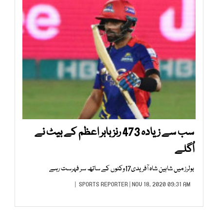
سب سے زیادہ 473 رنز بابر اعظم کے بیٹ نے
اُگلے
بولرز میں شاہین شاہ آفریدی17وکٹوں کے ساتھ سر فہرست رہے
SPORTS REPORTER
| NOV 18, 2020 09:31 AM |