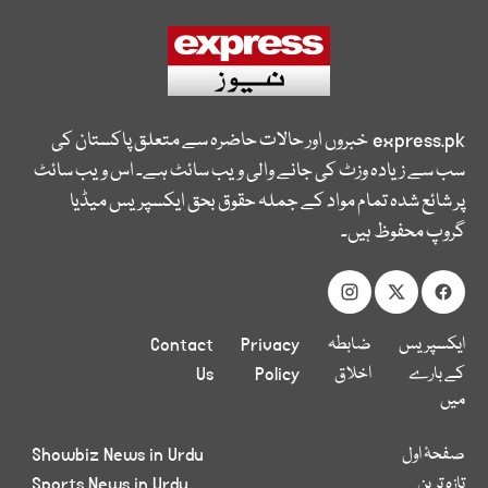
express.pk
خبروں اور حالات حاضرہ سے متعلق پاکستان کی
سب سے زیادہ وزٹ کی جانے والی ویب سائٹ ہے۔ اس ویب سائٹ
پر شائع شدہ تمام مواد کے جملہ حقوق بحق ایکسپریس میڈیا
گروپ محفوظ ہیں۔
ایکسپریس
ضابطہ
Privacy
Contact
کے بارے
اخلاق
Policy
Us
میں
صفحۂ اول
Showbiz News in Urdu
تازہ ترین
Sports News in Urdu