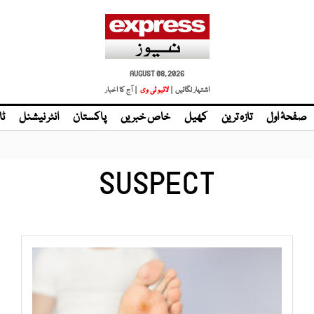
AUGUST 08, 2026
اشتہار لگائیں |
لائیو ٹی وی
| آج کا اخبار
صفحۂ اول
تازہ ترین
کھیل
خاص خبریں
پاکستان
انٹر نیشنل
ٹا
SUSPECT