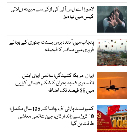
لاہور؛ اے ایس آئی کی لڑکی سے مبینہ زیادتی
کیس میں نیا موڑ
پنجاب میں آئندہ برس بسنت جنوری کے بجائے
فروری میں منانے کا فیصلہ
ایران امریکا کشیدگی؛ عالمی ایوی ایشن
انڈسٹری شدید بحران کا شکار، فضائی کرایوں
میں 35 فیصد تک اضافہ
کمیونسٹ پارٹی آف چائنا کے 105 سال مکمل؛
10 کروڑ سے زائد ارکان، چین عالمی معاشی
طاقت بن گیا