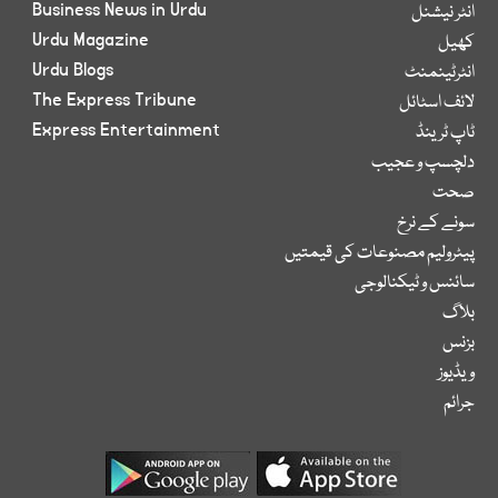
Business News in Urdu
انٹر نیشنل
Urdu Magazine
کھیل
Urdu Blogs
انٹرٹینمنٹ
The Express Tribune
لائف اسٹائل
Express Entertainment
ٹاپ ٹرینڈ
دلچسپ و عجیب
صحت
سونے کے نرخ
پیٹرولیم مصنوعات کی قیمتیں
سائنس و ٹیکنالوجی
بلاگ
بزنس
ویڈیوز
جرائم