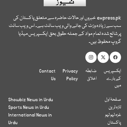
express.pk
خبروں اور حالات حاضرہ سے متعلق پاکستان کی
سب سے زیادہ وزٹ کی جانے والی ویب سائٹ ہے۔ اس ویب سائٹ
پر شائع شدہ تمام مواد کے جملہ حقوق بحق ایکسپریس میڈیا
گروپ محفوظ ہیں۔
ایکسپریس
ضابطہ
Privacy
Contact
کے بارے
اخلاق
Policy
Us
میں
صفحۂ اول
Showbiz News in Urdu
تازہ ترین
Sports News in Urdu
غزہ لہو لہو
International News in
پاکستان
Urdu