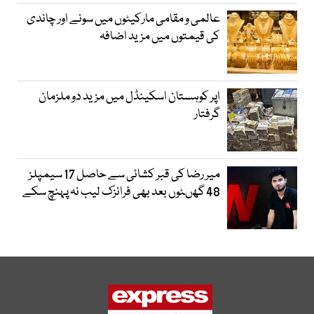
عالمی و مقامی مارکیٹوں میں سونے اور چاندی
کی قیمتوں میں مزید اضافہ
اپر کوہستان اسکینڈل میں مزید دو ملزمان
گرفتار
میر رضا کی قبر کشائی سے حاصل 17 سیمپلز
48 گھںٹوں بعد بھی فرانزک لیب نہ پہنچ سکے