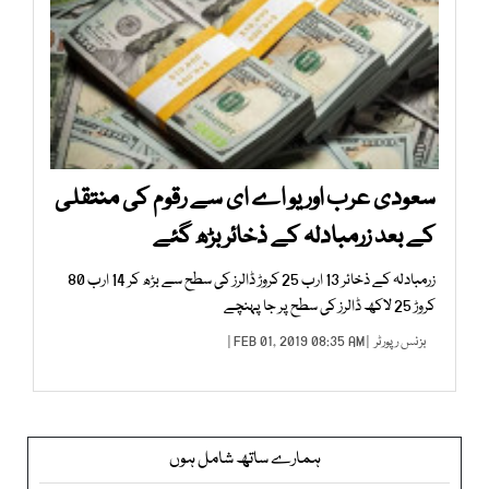
سعودی عرب اور یو اے ای سے رقوم کی منتقلی
کے بعد زرمبادلہ کے ذخائر بڑھ گئے
زرمبادلہ کے ذخائر 13 ارب 25 کروڑ ڈالرز کی سطح سے بڑھ کر 14 ارب 80
کروڑ 25 لاکھ ڈالرز کی سطح پر جا پہنچے
بزنس رپورٹر
| FEB 01, 2019 08:35 AM |
ہمارے ساتھ شامل ہوں