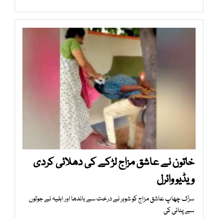
خاتون نے عاشق مزاج لڑکے کی دھلائی کردی
ویڈیو وائرل
سڑک چھاپ عاشق مزاج کو شوہر نے درخت سے باندھا اور اہلیہ نے جوتوں
سے پٹائی کی