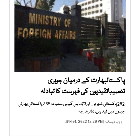
پاکستانبھارت کے درمیان جوہری
تنصیباتقیدیوں کی فہرست کا تبادلہ
282پاکستانی شہریوں اور73ماہی گیروں سمیت 355 پاکستانی بھارتی
جیلوں میں قید ہیں، دفترخارجہ
ویب ڈیسک
| JAN 01, 2022 12:29 PM |