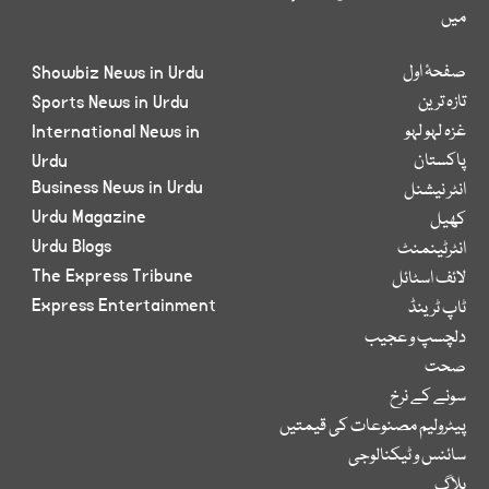
میں
صفحۂ اول
Showbiz News in Urdu
تازہ ترین
Sports News in Urdu
غزہ لہو لہو
International News in
پاکستان
Urdu
Business News in Urdu
انٹر نیشنل
Urdu Magazine
کھیل
Urdu Blogs
انٹرٹینمنٹ
The Express Tribune
لائف اسٹائل
Express Entertainment
ٹاپ ٹرینڈ
دلچسپ و عجیب
صحت
سونے کے نرخ
پیٹرولیم مصنوعات کی قیمتیں
سائنس و ٹیکنالوجی
بلاگ