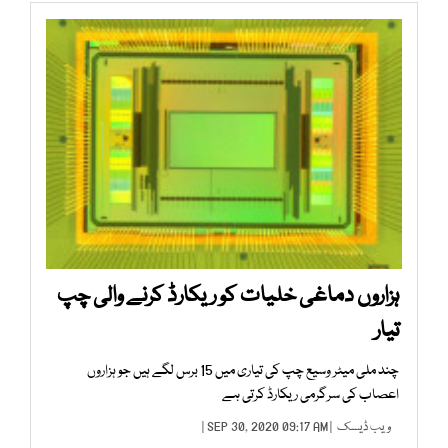
ہزاروں دماغی خلیات کو ریکارڈ کرنے والی چپ
تیار
چند ملی میٹر وسیع چپ کی تیاری میں 15 برس لگے ہیں جو ہزاروں
اعصاب کی سرگرمی ریکارڈ کرتی ہے
ویب ڈیسک
| SEP 30, 2020 09:17 AM |