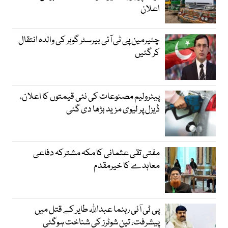
اعلان
چئیرمین پی ٹی آئی بیرسٹر گوہر کی والدہ انتقال
کر گئیں
پیٹرولیم مصنوعات کی نئی قیمتوں کا اعلان،
ڈیزل پر لیوی مزید بڑھا دی گئی
مفتی تقی عثمانی کا مکہ مشترکہ دفاعی
معاہدے کا خیرمقدم
پی ٹی آئی رہنما عبداللہ طایر کے قتل میں
پیشرفت، تین شوٹرز کی شناخت ہوگئی