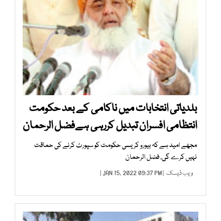
بلدیاتی انتخابات میں ناکامی کے بعد حکومت
انتظامی افسران تبدیل کررہی ہےفضل الرحمان
مجھے امید ہے کہ بیورو کریسی حکومت کو سپورٹ کرنے کی حماقت
نہیں کرے گی، فضل الرحمان
ویب ڈیسک
| JAN 15, 2022 09:37 PM |