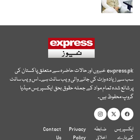
express.pk
خبروں اور حالات حاضرہ سے متعلق پاکستان کی
سب سے زیادہ وزٹ کی جانے والی ویب سائٹ ہے۔ اس ویب سائٹ
پر شائع شدہ تمام مواد کے جملہ حقوق بحق ایکسپریس میڈیا
گروپ محفوظ ہیں۔
ایکسپریس
ضابطہ
Privacy
Contact
کے بارے
اخلاق
Policy
Us