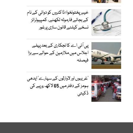
خیبرپختونخوا؛ ڈاکٹروں کو دوائی کے نام
کے بجائے فارمولہ لکھنے، کمپیوٹرائز
نسخے کیلئے قانون سازی پرغور
پی آئی اے کا نجکاری کے بعد پہلے
اجلاس میں ملازمین کے حوالے سے بڑا
فیصلہ
’غریبوں اور لاوارثوں کے سہارے‘ ایدھی
ہومز کے دفتر میں 65 لاکھ روپے کی
ڈکیتی