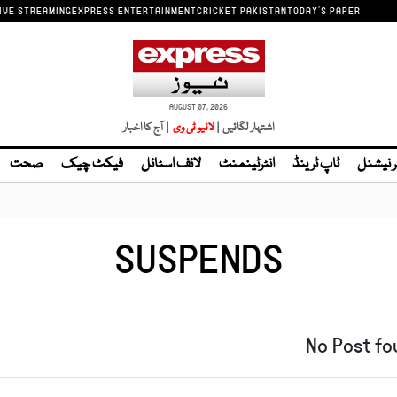
IVE STREAMING
EXPRESS ENTERTAINMENT
CRICKET PAKISTAN
TODAY'S PAPER
AUGUST 07, 2026
اشتہار لگائیں |
| آج کا اخبار
ر نیشنل
ٹاپ ٹرینڈ
انٹرٹینمنٹ
لائف اسٹائل
فیکٹ چیک
صحت
SUSPENDS
No Post fo