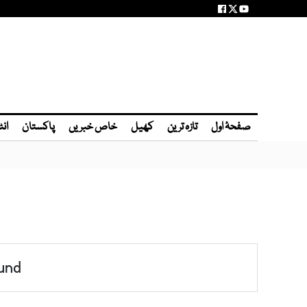
صفحۂ اول
تازہ ترین
کھیل
خاص خبریں
پاکستان
انٹ
und