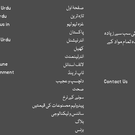
صفحۂ اول
 Urdu
تازہ ترین
rdu
غزہ لہو لہو
ws in
پاکستان
کی سب سے زیادہ
 Urdu
انٹر نیشنل
 تمام مواد کے
کھیل
انٹرٹینمنٹ
bune
لائف اسٹائل
inment
ٹاپ ٹرینڈ
دلچسپ و عجیب
Contact Us
صحت
سونے کے نرخ
پیٹرولیم مصنوعات کی قیمتیں
سائنس و ٹیکنالوجی
بلاگ
بزنس