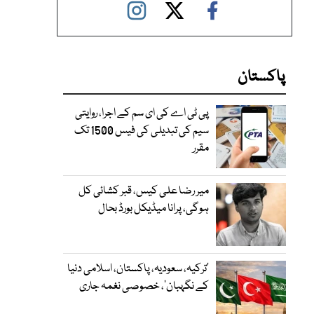
پاکستان
پی ٹی اے کی ای سم کے اجرا، روایتی
سیم کی تبدیلی کی فیس 1500 تک
مقرر
میر رضا علی کیس، قبر کشائی کل
ہوگی، پرانا میڈیکل بورڈ بحال
‘ترکیہ، سعودیہ، پاکستان، اسلامی دنیا
کے نگہبان’، خصوصی نغمہ جاری