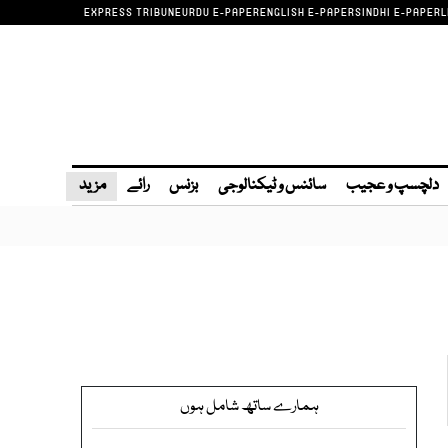
EXPRESS TRIBUNE
URDU E-PAPER
ENGLISH E-PAPER
SINDHI E-PAPER
L
دلچسپ و عجیب
سائنس و ٹیکنالوجی
بزنس
رائے
مزید
ہمارے ساتھ شامل ہوں