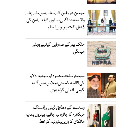
حرمین شریفین کے سائے میں طے پانے
والا معاہدہ اگلی نسلوں کیلئے امن کی
ڈھال ثابت ہو، وزیراعظم
ملک بھر کے صارفین کیلیے بجلی
مہنگی
سینیٹر طلحہ محمود اور سینیٹر دلاور
کی قائمہ کمیٹی اجلاس میں گرما
گرمی، لفظی گولہ باری
وعدے کے مطابق ڈیلی پرائسنگ
میکانزم کا جائزہ لیا جائے، پیٹرول پمپ
مالکان کا وزیرپیٹرولیم کو خط