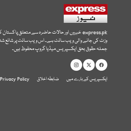
express.pk
خبروں اور حالات حاضرہ سے متعلق پاکستان 
وزٹ کی جانے والی ویب سائٹ ہے۔ اس ویب سائٹ پر شائع شدہ
جملہ حقوق بحق ایکسپریس میڈیا گروپ محفوظ ہیں۔
ایکسپریس کے بارے میں
ضابطہ اخلاق
Privacy Policy