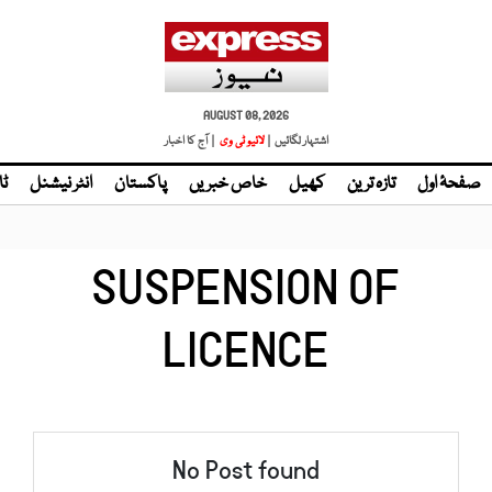
AUGUST 08, 2026
اشتہار لگائیں |
لائیو ٹی وی
| آج کا اخبار
صفحۂ اول
تازہ ترین
کھیل
خاص خبریں
پاکستان
انٹر نیشنل
ٹا
SUSPENSION OF
LICENCE
No Post found