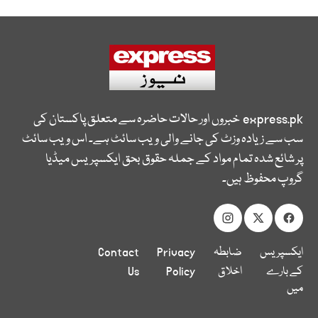
express.pk
خبروں اور حالات حاضرہ سے متعلق پاکستان کی
سب سے زیادہ وزٹ کی جانے والی ویب سائٹ ہے۔ اس ویب سائٹ
پر شائع شدہ تمام مواد کے جملہ حقوق بحق ایکسپریس میڈیا
گروپ محفوظ ہیں۔
ایکسپریس
ضابطہ
Privacy
Contact
کے بارے
اخلاق
Policy
Us
میں