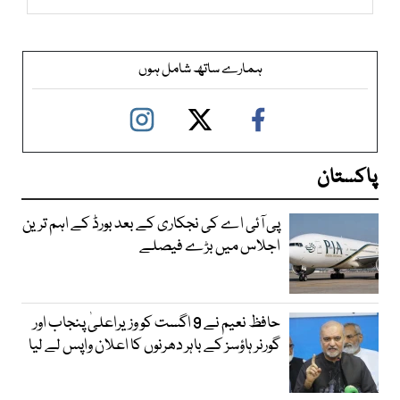
ہمارے ساتھ شامل ہوں
پاکستان
پی آئی اے کی نجکاری کے بعد بورڈ کے اہم ترین
اجلاس میں بڑے فیصلے
حافظ نعیم نے 9 اگست کو وزیراعلیٰ پنجاب اور
گورنر ہاؤسز کے باہر دھرنوں کا اعلان واپس لے لیا