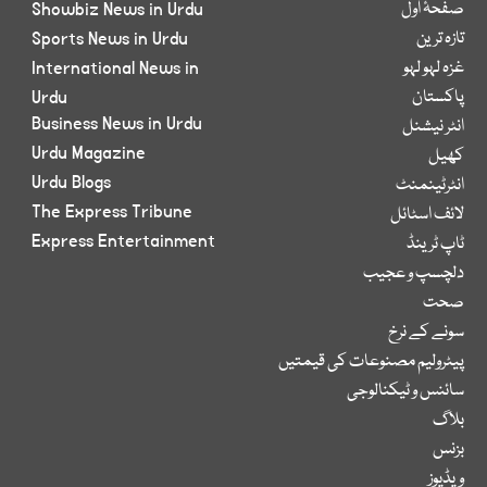
صفحۂ اول
Showbiz News in Urdu
تازہ ترین
Sports News in Urdu
غزہ لہو لہو
International News in
پاکستان
Urdu
Business News in Urdu
انٹر نیشنل
Urdu Magazine
کھیل
Urdu Blogs
انٹرٹینمنٹ
The Express Tribune
لائف اسٹائل
Express Entertainment
ٹاپ ٹرینڈ
دلچسپ و عجیب
صحت
سونے کے نرخ
پیٹرولیم مصنوعات کی قیمتیں
سائنس و ٹیکنالوجی
بلاگ
بزنس
ویڈیوز