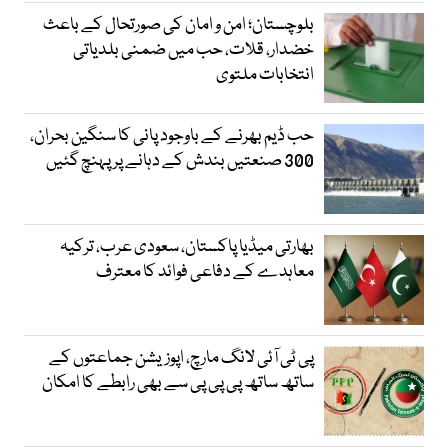
بلوچستان؛ امن و امان کی صورتحال کے باعث
خضدار، قلات، حب میں ضمنی بلدیاتی
انتخابات ملتوی
حب ڈیم بھرنے کے باوجود پانی کا سنگین بحران،
300 صنعتیں بندش کے دہانے پر پہنچ گئیں
بھارتی میڈیا پاکستان، سعودی عرب، ترکیہ
معاہدے کے دفاعی فوائد کا معترف
پی ٹی آئی لانگ مارچ، اپوزیشن جماعتوں کے
ساتھ ساتھ پی پی پی سے بھی رابطے کا امکان