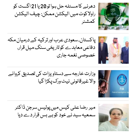
دھرنے کا مسئلہ حل ہوا تو 20 یا 21 اگست کو
راولاکوٹ میں الیکشن ممکن: چیف الیکشن
کمشنر
پاکستان، سعودی عرب اور ترکیہ کے درمیان مکہ
دفاعی معاہدے کو تاریخی سنگ میل قرار،
خصوصی نغمہ جاری
وزارت خارجہ سے دستاویزات کی تصدیق کروانے
والا غیرقانونی نیٹ ورک پکڑا گیا
میر رضا علی کیس میں پولیس سرجن ڈاکٹر
سمعیہ سید نے خود کو بے بس قرار دے دیا