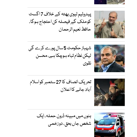
پیٹرولیم لیوی بھتہ کے خلاف 7 اگست
کو ملک گیر فیصلہ کن احتجاج ہوگا،
حافظ نعیم الرحمان
شہباز حکومت 5 سال پورے کرے گی
لیکن نظام تباہ ہوچکا ہے، محسن
نقوی
تحریک انصاف کا 27 ستمبر کو اسلام
آباد جانے کا اعلان
بنوں میں مبینہ ڈرون حملہ، ایک
شخص جاں بحق، دو زخمی