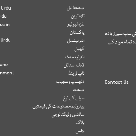
صفحۂ اول
 Urdu
تازہ ترین
rdu
غزہ لہو لہو
ws in
پاکستان
کی سب سے زیادہ
 Urdu
انٹر نیشنل
 تمام مواد کے
کھیل
انٹرٹینمنٹ
bune
لائف اسٹائل
inment
ٹاپ ٹرینڈ
دلچسپ و عجیب
Contact Us
صحت
سونے کے نرخ
پیٹرولیم مصنوعات کی قیمتیں
سائنس و ٹیکنالوجی
بلاگ
بزنس