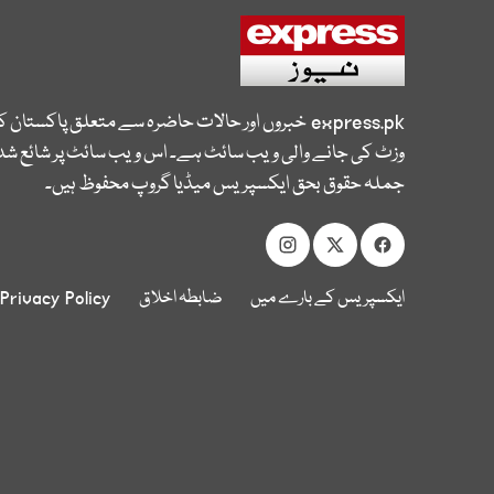
express.pk
خبروں اور حالات حاضرہ سے متعلق پاکستان 
وزٹ کی جانے والی ویب سائٹ ہے۔ اس ویب سائٹ پر شائع شدہ
جملہ حقوق بحق ایکسپریس میڈیا گروپ محفوظ ہیں۔
ایکسپریس کے بارے میں
ضابطہ اخلاق
Privacy Policy