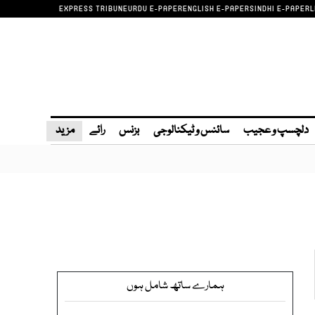
EXPRESS TRIBUNE
URDU E-PAPER
ENGLISH E-PAPER
SINDHI E-PAPER
L
دلچسپ و عجیب
سائنس و ٹیکنالوجی
بزنس
رائے
مزید
ہمارے ساتھ شامل ہوں