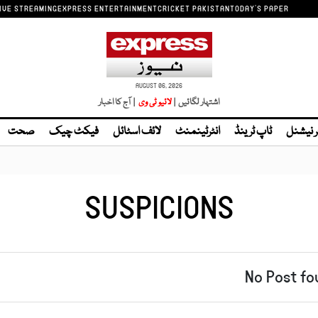
IVE STREAMING
EXPRESS ENTERTAINMENT
CRICKET PAKISTAN
TODAY'S PAPER
AUGUST 06, 2026
اشتہار لگائیں |
| آج کا اخبار
ر نیشنل
ٹاپ ٹرینڈ
انٹرٹینمنٹ
لائف اسٹائل
فیکٹ چیک
صحت
SUSPICIONS
No Post fo