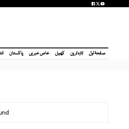
صفحۂ اول
تازہ ترین
کھیل
خاص خبریں
پاکستان
انٹ
und