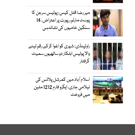
میر رضا قتل کیس: پولیس سرجن کا
پوسٹ مارٹم رپورٹ پر اعتراض، 14
سنگین خامیوں کی نشاندہی
راولپنڈی: شہری کو اغوا کرکے رقم لینے
والا پولیس اہلکار دو ساتھیوں سمیت
گرفتار
اسلام آباد میں کمرشل پلاٹس کی
نیلامی جاری، ایگرو فارم 1212 ملین
میں فروخت