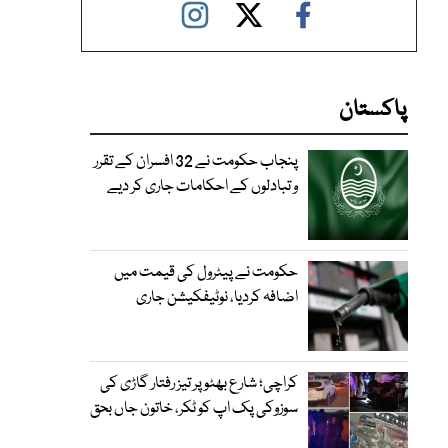
پاکستان
پنجاب حکومت نے 32 افسران کے تقرر
و تبادلوں کے احکامات جاری کر دیے
حکومت نے پیٹرول کی قیمت میں
اضافہ کردیا، نوٹیفکیشن جاری
کراچی؛ شارع بھٹو پر تیز رفتار گاڑی کی
سوزوکی پک اپ کو ٹکر، خاتون جاں بحق