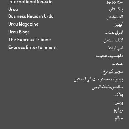
غزہ لہو لہو
International News in
پاکستان
Urdu
Business News in Urdu
انٹر نیشنل
Urdu Magazine
کھیل
Urdu Blogs
انٹرٹینمنٹ
The Express Tribune
لائف اسٹائل
Express Entertainment
ٹاپ ٹرینڈ
دلچسپ و عجیب
صحت
سونے کے نرخ
پیٹرولیم مصنوعات کی قیمتیں
سائنس و ٹیکنالوجی
بلاگ
بزنس
ویڈیوز
جرائم