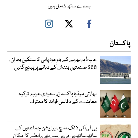
ہمارے ساتھ شامل ہوں
پاکستان
حب ڈیم بھرنے کے باوجود پانی کا سنگین بحران،
300 صنعتیں بندش کے دہانے پر پہنچ گئیں
بھارتی میڈیا پاکستان، سعودی عرب، ترکیہ
معاہدے کے دفاعی فوائد کا معترف
پی ٹی آئی لانگ مارچ، اپوزیشن جماعتوں کے
ساتھ ساتھ پی پی پی سے بھی رابطے کا امکان