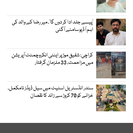
’پیسے جلد ادا کر دوں گا‘، میر رضا کے والد کی
اہم آڈیو سامنے آگئی
کراچی: شفیق موڑ پر اینٹی انکروچمنٹ آپریشن
میں مزاحمت، 33 ملزمان گرفتار
سندر انڈسٹریل اسٹیٹ میں سیل ڈیڈز نامکمل،
خزانے کو 70 کروڑ سے زائد کا نقصان