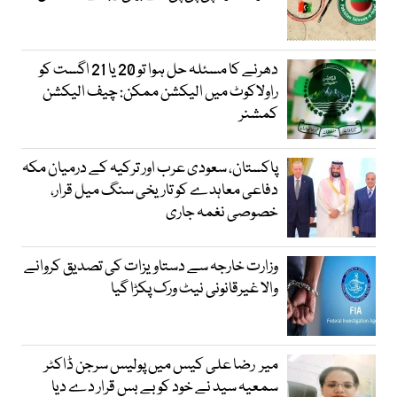
دھرنے کا مسئلہ حل ہوا تو 20 یا 21 اگست کو
راولاکوٹ میں الیکشن ممکن: چیف الیکشن
کمشنر
پاکستان، سعودی عرب اور ترکیہ کے درمیان مکہ
دفاعی معاہدے کو تاریخی سنگ میل قرار،
خصوصی نغمہ جاری
وزارت خارجہ سے دستاویزات کی تصدیق کروانے
والا غیرقانونی نیٹ ورک پکڑا گیا
میر رضا علی کیس میں پولیس سرجن ڈاکٹر
سمعیہ سید نے خود کو بے بس قرار دے دیا