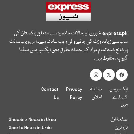
express.pk
خبروں اور حالات حاضرہ سے متعلق پاکستان کی
سب سے زیادہ وزٹ کی جانے والی ویب سائٹ ہے۔ اس ویب سائٹ
پر شائع شدہ تمام مواد کے جملہ حقوق بحق ایکسپریس میڈیا
گروپ محفوظ ہیں۔
ایکسپریس
ضابطہ
Privacy
Contact
کے بارے
اخلاق
Policy
Us
میں
صفحۂ اول
Showbiz News in Urdu
تازہ ترین
Sports News in Urdu