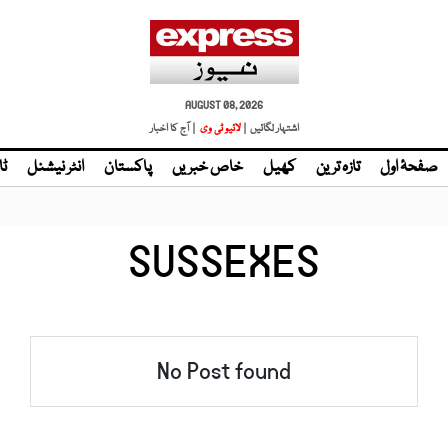
AUGUST 08, 2026
اشتہار لگائیں |
لائیو ٹی وی
| آج کا اخبار
صفحۂ اول
تازہ ترین
کھیل
خاص خبریں
پاکستان
انٹر نیشنل
ٹا
SUSSEXES
No Post found