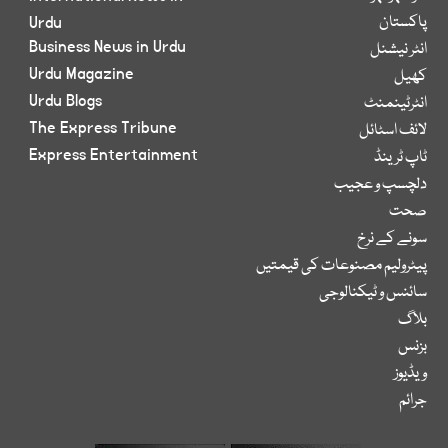
پاکستان
Urdu
Business News in Urdu
انٹر نیشنل
Urdu Magazine
کھیل
Urdu Blogs
انٹرٹینمنٹ
The Express Tribune
لائف اسٹائل
Express Entertainment
ٹاپ ٹرینڈ
دلچسپ و عجیب
صحت
سونے کے نرخ
پیٹرولیم مصنوعات کی قیمتیں
سائنس و ٹیکنالوجی
بلاگ
بزنس
ویڈیوز
جرائم