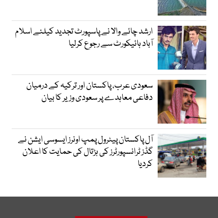
ارشد چائے والا نے پاسپورٹ تجدید کیلئے اسلام
آباد ہائیکورٹ سے رجوع کرلیا
سعودی عرب، پاکستان اور ترکیہ کے درمیان
دفاعی معاہدے پر سعودی وزیر کا بیان
آل پاکستان پیٹرول پمپ اونرز ایسوسی ایشن نے
گڈز ٹرانسپورٹرز کی ہڑتال کی حمایت کا اعلان
کردیا