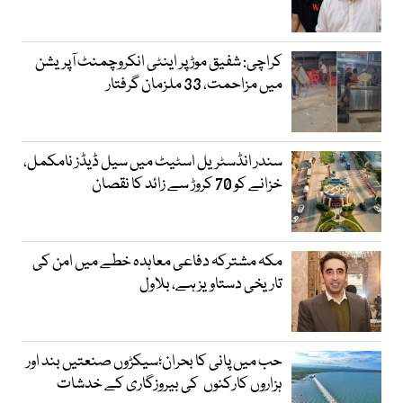
کراچی: شفیق موڑ پر اینٹی انکروچمنٹ آپریشن
میں مزاحمت، 33 ملزمان گرفتار
سندر انڈسٹریل اسٹیٹ میں سیل ڈیڈز نامکمل،
خزانے کو 70 کروڑ سے زائد کا نقصان
مکہ مشترکہ دفاعی معاہدہ خطے میں امن کی
تاریخی دستاویز ہے، بلاول
حب میں پانی کا بحران؛سیکڑوں صنعتیں بند اور
ہزاروں کارکنوں کی بیروزگاری کے خدشات