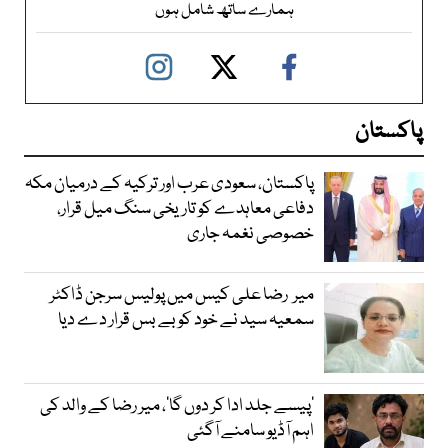
ہمارے ساتھ شامل ہوں
پاکستان
پاکستان، سعودی عرب اور ترکیہ کے درمیان مکہ
دفاعی معاہدے کو تاریخی سنگ میل قرار،
خصوصی نغمہ جاری
میر رضا علی کیس میں پولیس سرجن ڈاکٹر
سمعیہ سید نے خود کو بے بس قرار دے دیا
’پیسے جلد ادا کر دوں گا‘، میر رضا کے والد کی
اہم آڈیو سامنے آگئی