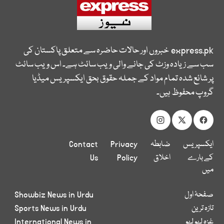
express.pk
خبروں اور حالات حاضرہ سے متعلق پاکستان کی
سب سے زیادہ وزٹ کی جانے والی ویب سائٹ ہے۔ اس ویب سائٹ
پر شائع شدہ تمام مواد کے جملہ حقوق بحق ایکسپریس میڈیا
گروپ محفوظ ہیں۔
ایکسپریس
ضابطہ
Privacy
Contact
کے بارے
اخلاق
Policy
Us
میں
صفحۂ اول
Showbiz News in Urdu
تازہ ترین
Sports News in Urdu
غزہ لہو لہو
International News in