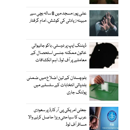
علی پور: مسجد میں 8 سالہ بچی سے
مبینہ زیادتی کی کوشش، امام گرفتار
ڈیٹنگ ایپ پر دوستی، باکو جانیوالی
خاتون ممکنہ جنسی استحصال کے
معاملے پر آف لوڈ، اہم انکشافات
بلوچستان کے تین اضلاع میں ضمنی
بلدیاتی انتخابات کے سلسلے میں
پولنگ جاری
جعلی امریکی پی آر کارڈ پر سعودی
عرب کا سیاحتی ویزا حاصل کرنے والا
مسافر آف لوڈ