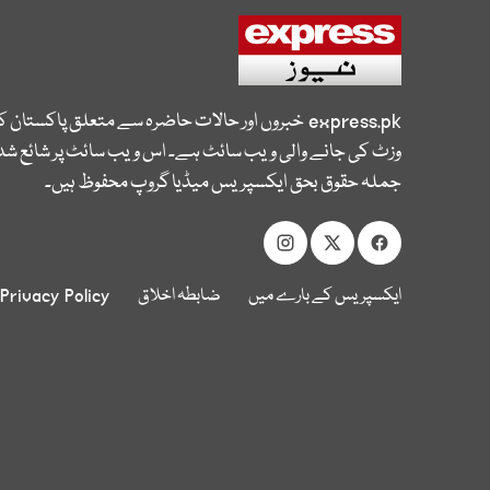
express.pk
خبروں اور حالات حاضرہ سے متعلق پاکستان 
وزٹ کی جانے والی ویب سائٹ ہے۔ اس ویب سائٹ پر شائع شدہ
جملہ حقوق بحق ایکسپریس میڈیا گروپ محفوظ ہیں۔
ایکسپریس کے بارے میں
ضابطہ اخلاق
Privacy Policy