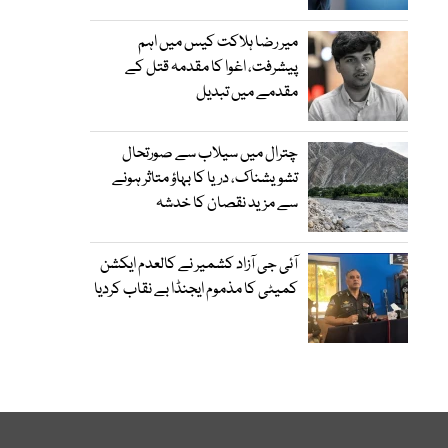
میر رضا ہلاکت کیس میں اہم
پیشرفت، اغوا کا مقدمہ قتل کے
مقدمے میں تبدیل
چترال میں سیلاب سے صورتحال
تشویشناک، دریا کا بہاؤ متاثر ہونے
سے مزید نقصان کا خدشہ
آئی جی آزاد کشمیر نے کالعدم ایکشن
کمیٹی کا مذموم ایجنڈا بے نقاب کردیا