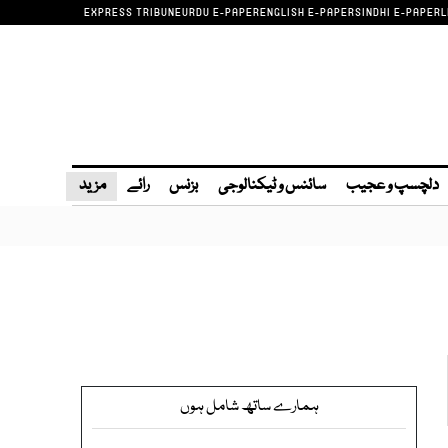
EXPRESS TRIBUNE
URDU E-PAPER
ENGLISH E-PAPER
SINDHI E-PAPER
L
دلچسپ و عجیب
سائنس و ٹیکنالوجی
بزنس
رائے
مزید
ہمارے ساتھ شامل ہوں