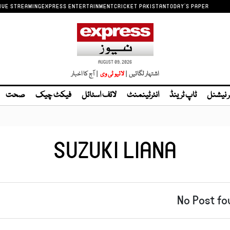
IVE STREAMING
EXPRESS ENTERTAINMENT
CRICKET PAKISTAN
TODAY'S PAPER
AUGUST 09, 2026
اشتہار لگائیں |
لائیو ٹی وی
| آج کا اخبار
ر نیشنل
ٹاپ ٹرینڈ
انٹرٹینمنٹ
لائف اسٹائل
فیکٹ چیک
صحت
SUZUKI LIANA
No Post fo