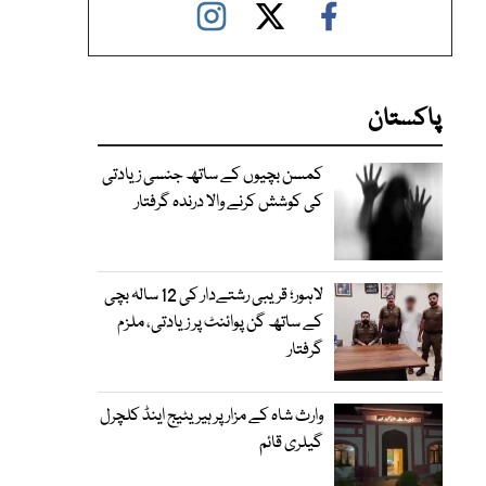
پاکستان
کمسن بچیوں کے ساتھ جنسی زیادتی
کی کوشش کرنے والا درندہ گرفتار
لاہور؛ قریبی رشتےدار کی 12 سالہ بچی
کے ساتھ گن پوائنٹ پر زیادتی، ملزم
گرفتار
وارث شاہ کے مزار پر ہیریٹیج اینڈ کلچرل
گیلری قائم