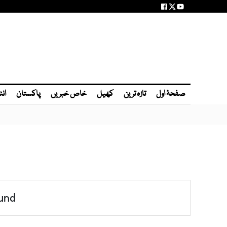
صفحۂ اول
تازہ ترین
کھیل
خاص خبریں
پاکستان
انٹ
und