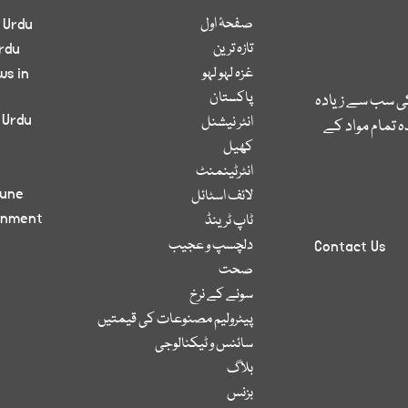
صفحۂ اول
 Urdu
تازہ ترین
rdu
غزہ لہو لہو
ws in
پاکستان
کی سب سے زیادہ
 Urdu
انٹر نیشنل
 تمام مواد کے
کھیل
انٹرٹینمنٹ
bune
لائف اسٹائل
inment
ٹاپ ٹرینڈ
دلچسپ و عجیب
Contact Us
صحت
سونے کے نرخ
پیٹرولیم مصنوعات کی قیمتیں
سائنس و ٹیکنالوجی
بلاگ
بزنس