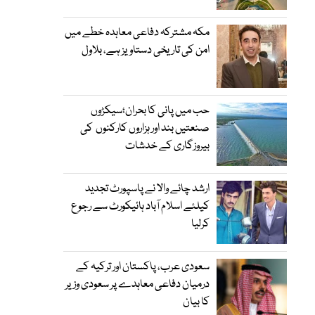
مکہ مشترکہ دفاعی معاہدہ خطے میں
امن کی تاریخی دستاویز ہے، بلاول
حب میں پانی کا بحران؛سیکڑوں
صنعتیں بند اور ہزاروں کارکنوں کی
بیروزگاری کے خدشات
ارشد چائے والا نے پاسپورٹ تجدید
کیلئے اسلام آباد ہائیکورٹ سے رجوع
کرلیا
سعودی عرب، پاکستان اور ترکیہ کے
درمیان دفاعی معاہدے پر سعودی وزیر
کا بیان