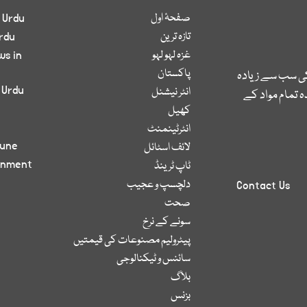
صفحۂ اول
 Urdu
تازہ ترین
rdu
غزہ لہو لہو
ws in
پاکستان
کی سب سے زیادہ
 Urdu
انٹر نیشنل
 تمام مواد کے
کھیل
انٹرٹینمنٹ
bune
لائف اسٹائل
inment
ٹاپ ٹرینڈ
دلچسپ و عجیب
Contact Us
صحت
سونے کے نرخ
پیٹرولیم مصنوعات کی قیمتیں
سائنس و ٹیکنالوجی
بلاگ
بزنس