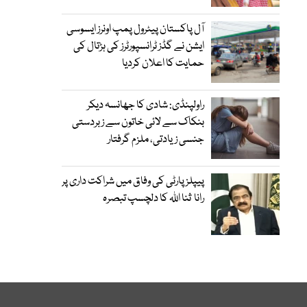
آل پاکستان پیٹرول پمپ اونرز ایسوسی
ایشن نے گڈز ٹرانسپورٹرز کی ہڑتال کی
حمایت کا اعلان کردیا
راولپنڈی: شادی کا جھانسہ دیکر
بنکاک سے لائی خاتون سے زبردستی
جنسی زیادتی، ملزم گرفتار
پیپلز پارٹی کی وفاق میں شراکت داری پر
رانا ثنا اللہ کا دلچسپ تبصرہ