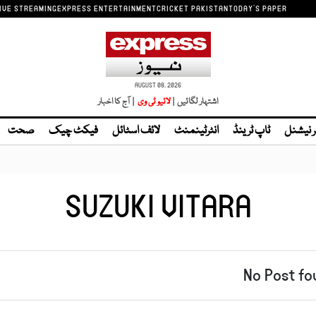
IVE STREAMING
EXPRESS ENTERTAINMENT
CRICKET PAKISTAN
TODAY'S PAPER
AUGUST 08, 2026
اشتہار لگائیں |
| آج کا اخبار
ر نیشنل
ٹاپ ٹرینڈ
انٹرٹینمنٹ
لائف اسٹائل
فیکٹ چیک
صحت
SUZUKI VITARA
No Post fo