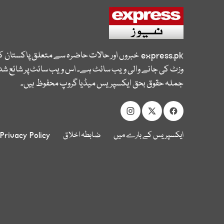
express.pk
خبروں اور حالات حاضرہ سے متعلق پاکستان 
وزٹ کی جانے والی ویب سائٹ ہے۔ اس ویب سائٹ پر شائع شدہ
جملہ حقوق بحق ایکسپریس میڈیا گروپ محفوظ ہیں۔
ایکسپریس کے بارے میں
ضابطہ اخلاق
Privacy Policy