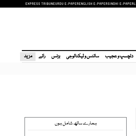
EXPRESS TRIBUNE
URDU E-PAPER
ENGLISH E-PAPER
SINDHI E-PAPER
L
دلچسپ و عجیب
سائنس و ٹیکنالوجی
بزنس
رائے
مزید
ہمارے ساتھ شامل ہوں