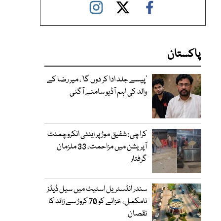
پاکستان
’پیسے جلد ادا کر دوں گا‘، میر رضا کے
والد کی اہم آڈیو سامنے آگئی
کراچی: شفیق موڑ پر اینٹی انکروچمنٹ
آپریشن میں مزاحمت، 33 ملزمان
گرفتار
سندر انڈسٹریل اسٹیٹ میں سیل ڈیڈز
نامکمل، خزانے کو 70 کروڑ سے زائد کا
نقصان