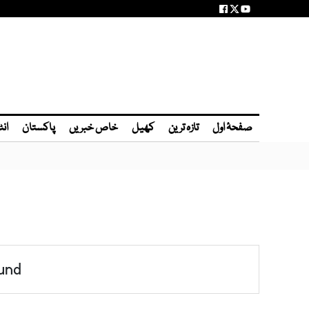
صفحۂ اول
تازہ ترین
کھیل
خاص خبریں
پاکستان
انٹ
und