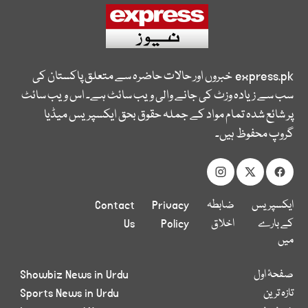
express.pk
خبروں اور حالات حاضرہ سے متعلق پاکستان کی
سب سے زیادہ وزٹ کی جانے والی ویب سائٹ ہے۔ اس ویب سائٹ
پر شائع شدہ تمام مواد کے جملہ حقوق بحق ایکسپریس میڈیا
گروپ محفوظ ہیں۔
ایکسپریس
ضابطہ
Privacy
Contact
کے بارے
اخلاق
Policy
Us
میں
صفحۂ اول
Showbiz News in Urdu
تازہ ترین
Sports News in Urdu