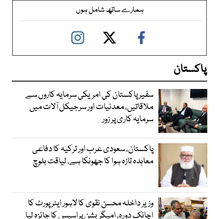
ہمارے ساتھ شامل ہوں
پاکستان
سفیر پاکستان کی امریکی سرمایہ کاروں سے
ملاقاتیں، معدنیات اور سرجیکل آلات میں
سرمایہ کاری پر زور
پاکستان، سعودی عرب اور ترکیہ کا دفاعی
معاہدہ تازہ ہوا کا جھونکا ہے، لیاقت بلوچ
وزیر داخلہ محسن نقوی کا لاہور ایئر پورٹ کا
اچانک دورہ، امیگریشن پراسیس کا جائزہ لیا