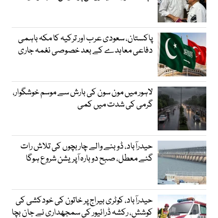
پاکستان، سعودی عرب اور ترکیہ کا مکہ باہمی
دفاعی معاہدے کے بعد خصوصی نغمہ جاری
لاہور میں مون سون کی بارش سے موسم خوشگوار،
گرمی کی شدت میں کمی
حیدرآباد، ڈوبنے والے چار بچوں کی تلاش رات
گئے معطل، صبح دوبارہ آپریشن شروع ہوگا
حیدرآباد، کوٹری بیراج پر خاتون کی خودکشی کی
کوشش، رکشہ ڈرائیور کی سمجھداری نے جان بچا