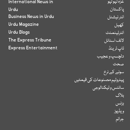
غزہ لہو لہو
International News in
پاکستان
Urdu
Business News in Urdu
انٹر نیشنل
Urdu Magazine
کھیل
Urdu Blogs
انٹرٹینمنٹ
The Express Tribune
لائف اسٹائل
Express Entertainment
ٹاپ ٹرینڈ
دلچسپ و عجیب
صحت
سونے کے نرخ
پیٹرولیم مصنوعات کی قیمتیں
سائنس و ٹیکنالوجی
بلاگ
بزنس
ویڈیوز
جرائم