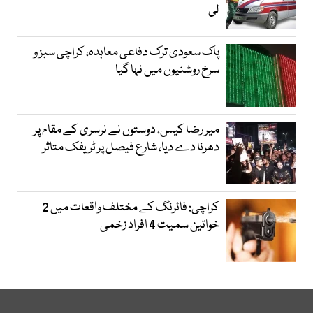
لی
پاک سعودی ترک دفاعی معاہدہ، کراچی سبز و
سرخ روشنیوں میں نہا گیا
میر رضا کیس، دوستوں نے نرسری کے مقام پر
دھرنا دے دیا، شارع فیصل پر ٹریفک متاثر
کراچی: فائرنگ کے مختلف واقعات میں 2
خواتین سمیت 4 افراد زخمی