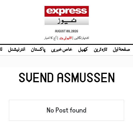
AUGUST 09, 2026
اشتہار لگائیں |
لائیو ٹی وی
| آج کا اخبار
صفحۂ اول
تازہ ترین
کھیل
خاص خبریں
پاکستان
انٹر نیشنل
ٹا
SVEND ASMUSSEN
No Post found