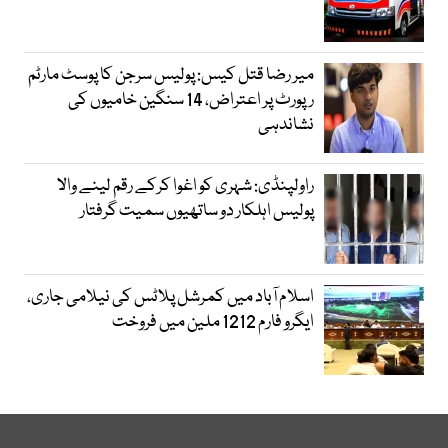
میر رضا قتل کیس: پولیس سرجن کا پوسٹ مارٹم
رپورٹ پر اعتراض، 14 سنگین خامیوں کی
نشاندہی
راولپنڈی: شہری کو اغوا کرکے رقم لینے والا
پولیس اہلکار دو ساتھیوں سمیت گرفتار
اسلام آباد میں کمرشل پلاٹس کی نیلامی جاری،
ایگرو فارم 1212 ملین میں فروخت