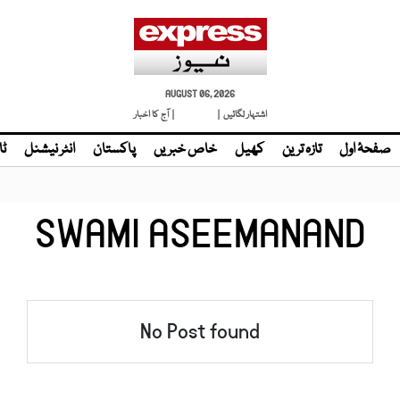
AUGUST 06, 2026
اشتہار لگائیں |
لائیو ٹی وی
| آج کا اخبار
صفحۂ اول
تازہ ترین
کھیل
خاص خبریں
پاکستان
انٹر نیشنل
ٹا
SWAMI ASEEMANAND
No Post found