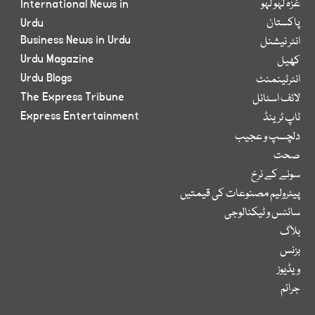
غزہ لہو لہو
International News in
پاکستان
Urdu
Business News in Urdu
انٹر نیشنل
Urdu Magazine
کھیل
Urdu Blogs
انٹرٹینمنٹ
The Express Tribune
لائف اسٹائل
Express Entertainment
ٹاپ ٹرینڈ
دلچسپ و عجیب
صحت
سونے کے نرخ
پیٹرولیم مصنوعات کی قیمتیں
سائنس و ٹیکنالوجی
بلاگ
بزنس
ویڈیوز
جرائم