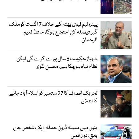
پیٹرولیم لیوی بھتہ کے خلاف 7 اگست کو ملک
گیر فیصلہ کن احتجاج ہوگا، حافظ نعیم
الرحمان
شہباز حکومت 5 سال پورے کرے گی لیکن
نظام تباہ ہوچکا ہے، محسن نقوی
تحریک انصاف کا 27 ستمبر کو اسلام آباد جانے
کا اعلان
بنوں میں مبینہ ڈرون حملہ، ایک شخص جاں
بحق، دو زخمی