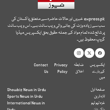
express.pk
خبروں اور حالات حاضرہ سے متعلق پاکستان کی
سب سے زیادہ وزٹ کی جانے والی ویب سائٹ ہے۔ اس ویب سائٹ
پر شائع شدہ تمام مواد کے جملہ حقوق بحق ایکسپریس میڈیا
گروپ محفوظ ہیں۔
ایکسپریس
ضابطہ
Privacy
Contact
کے بارے
اخلاق
Policy
Us
میں
صفحۂ اول
Showbiz News in Urdu
تازہ ترین
Sports News in Urdu
غزہ لہو لہو
International News in
پاکستان
Urdu