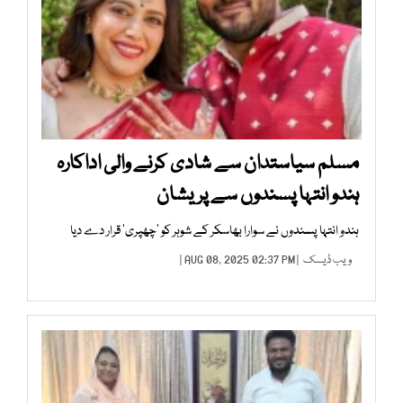
مسلم سیاستدان سے شادی کرنے والی اداکارہ
ہندو انتہا پسندوں سے پریشان
ہندو انتہا پسندوں نے سوارا بھاسکر کے شوہر کو ’چھپری‘ قرار دے دیا
ویب ڈیسک
| AUG 08, 2025 02:37 PM |