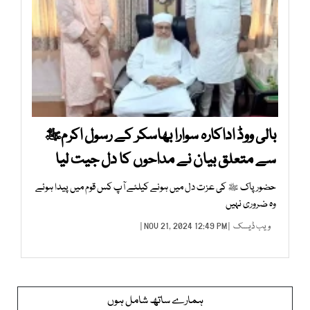
بالی ووڈ اداکارہ سوارا بھاسکر کے رسول اکرمﷺ
سے متعلق بیان نے مداحوں کا دل جیت لیا
حضور پاک ﷺ کی عزت دل میں ہونے کیلئے آپ کس قوم میں پیدا ہوئے
وہ ضروری نہیں
ویب ڈیسک
| NOV 21, 2024 12:49 PM |
ہمارے ساتھ شامل ہوں