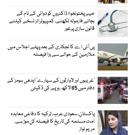
خیبرپختونخوا؛ ڈاکٹروں کو دوائی کے نام کے
بجائے فارمولہ لکھنے، کمپیوٹرائز نسخے کیلئے
قانون سازی پرغور
پی آئی اے کا نجکاری کے بعد پہلے اجلاس میں
ملازمین کے حوالے سے بڑا فیصلہ
’غریبوں اور لاوارثوں کے سہارے‘ ایدھی ہومز کے
دفتر میں 65 لاکھ روپے کی ڈکیتی
پاکستان، سعودی عرب، ترکیہ کا دفاعی معاہدہ
امت مسلمہ کی تاریخ کا فیصلہ کن موڑ ہے،
مریم نواز