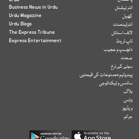
Business News in Urdu
انٹر نیشنل
Urdu Magazine
کھیل
Urdu Blogs
انٹرٹینمنٹ
The Express Tribune
لائف اسٹائل
Express Entertainment
ٹاپ ٹرینڈ
دلچسپ و عجیب
صحت
سونے کے نرخ
پیٹرولیم مصنوعات کی قیمتیں
سائنس و ٹیکنالوجی
بلاگ
بزنس
ویڈیوز
جرائم