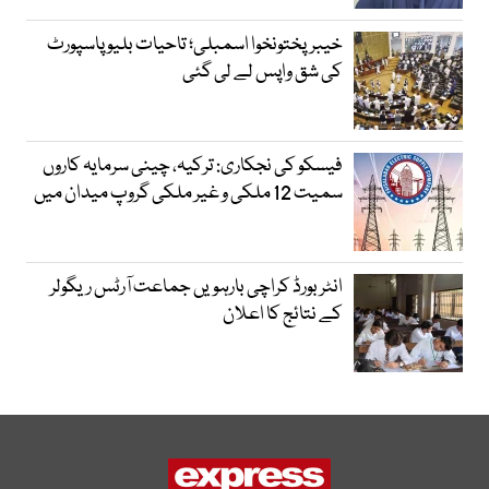
خیبرپختونخوا اسمبلی؛ تاحیات بلیو پاسپورٹ
کی شق واپس لے لی گئی
فیسکو کی نجکاری: ترکیہ، چینی سرمایہ کاروں
سمیت 12 ملکی و غیر ملکی گروپ میدان میں
انٹر بورڈ کراچی بارہویں جماعت آرٹس ریگولر
کے نتائج کا اعلان