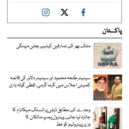
پاکستان
ملک بھر کے صارفین کیلیے بجلی مہنگی
سینیٹر طلحہ محمود اور سینیٹر دلاور کی قائمہ
کمیٹی اجلاس میں گرما گرمی، لفظی گولہ باری
وعدے کے مطابق ڈیلی پرائسنگ میکانزم کا
جائزہ لیا جائے، پیٹرول پمپ مالکان کا
وزیرپیٹرولیم کو خط