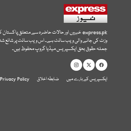
express.pk
خبروں اور حالات حاضرہ سے متعلق پاکستان 
وزٹ کی جانے والی ویب سائٹ ہے۔ اس ویب سائٹ پر شائع شدہ
جملہ حقوق بحق ایکسپریس میڈیا گروپ محفوظ ہیں۔
ایکسپریس کے بارے میں
ضابطہ اخلاق
Privacy Policy