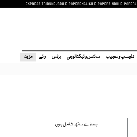
EXPRESS TRIBUNE
URDU E-PAPER
ENGLISH E-PAPER
SINDHI E-PAPER
L
دلچسپ و عجیب
سائنس و ٹیکنالوجی
بزنس
رائے
مزید
ہمارے ساتھ شامل ہوں