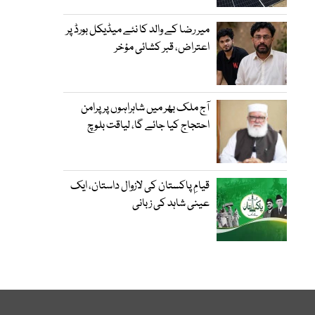
میر رضا کے والد کا نئے میڈیکل بورڈ پر
اعتراض، قبر کشائی مؤخر
آج ملک بھر میں شاہراہوں پر پرامن
احتجاج کیا جائے گا، لیاقت بلوچ
قیامِ پاکستان کی لازوال داستان، ایک
عینی شاہد کی زبانی