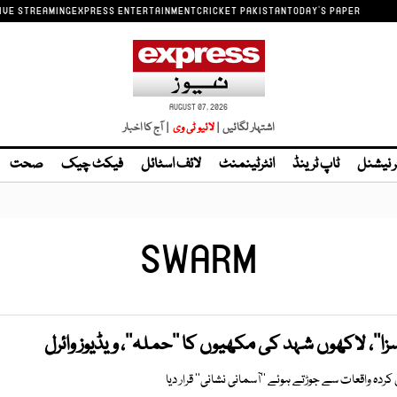
IVE STREAMING
EXPRESS ENTERTAINMENT
CRICKET PAKISTAN
TODAY'S PAPER
AUGUST 07, 2026
اشتہار لگائیں |
| آج کا اخبار
ر نیشنل
ٹاپ ٹرینڈ
انٹرٹینمنٹ
لائف اسٹائل
فیکٹ چیک
صحت
SWARM
ا‘‘، لاکھوں شہد کی مکھیوں کا ’’حملہ‘‘، ویڈیوز وائرل
ردہ واقعات سے جوڑتے ہوئے ’’آسمانی نشانی‘‘ قرار دیا