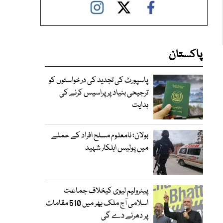
پاکستان
پاسپورٹ کی تجدید کی درخواستوں کو
ترجیحی بنیاد پر پراسیس کرنے کی
ہدایت
بولان؛ نامعلوم مسلح افراد کے حملے
میں پولیس اہلکار شہید
پیٹرولیم لیوی کیخلاف جماعت
اسلامی آج ملک بھر میں 510 مقامات
پر دھرنے دے گی