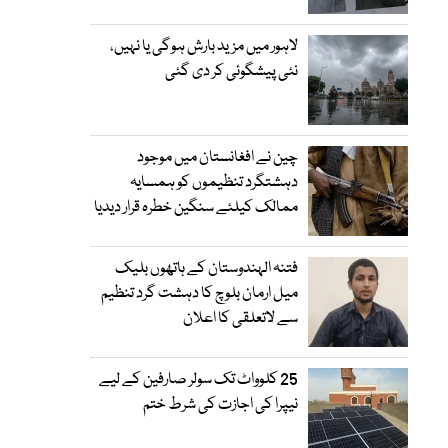
لاہور میں مزید بارش ہوگی یا نہیں،
نئی پیشگوئی کر دی گئی
چین نے افغانستان میں موجود
دہشتگرد تنظیموں کو ہمسایہ
ممالک کیلئے سنگین خطرہ قرار دیدیا
فتنہ الہندوستان کے ہاتھوں بلیک
میل ارمان بلوچ کا دہشت گرد تنظیم
سے لاتعلقی کا اعلان
25 کلوواٹ تک سولر صارفین کے لیے
نیپرا کی اجازت کی شرط ختم