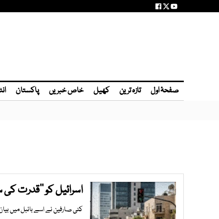
صفحۂ اول
تازہ ترین
کھیل
خاص خبریں
پاکستان
انٹ
اسرائیل کو ’’قدرت کی سز
کئی صارفین نے اسے بائبل میں بیان ک