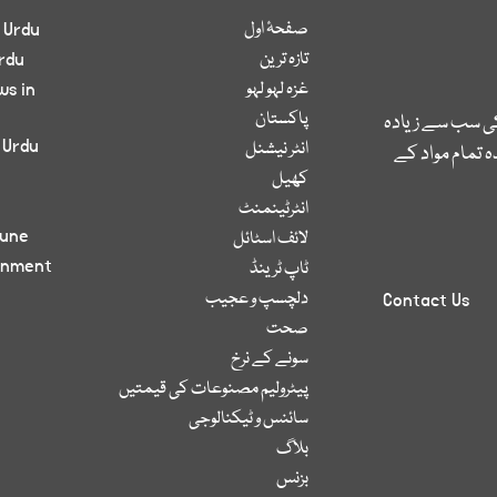
صفحۂ اول
 Urdu
تازہ ترین
rdu
غزہ لہو لہو
ws in
پاکستان
کی سب سے زیادہ
 Urdu
انٹر نیشنل
 تمام مواد کے
کھیل
انٹرٹینمنٹ
bune
لائف اسٹائل
inment
ٹاپ ٹرینڈ
دلچسپ و عجیب
Contact Us
صحت
سونے کے نرخ
پیٹرولیم مصنوعات کی قیمتیں
سائنس و ٹیکنالوجی
بلاگ
بزنس