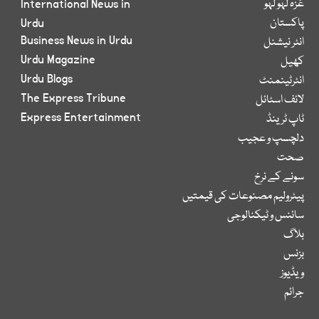
غزہ لہو لہو
International News in
پاکستان
Urdu
Business News in Urdu
انٹر نیشنل
Urdu Magazine
کھیل
Urdu Blogs
انٹرٹینمنٹ
The Express Tribune
لائف اسٹائل
Express Entertainment
ٹاپ ٹرینڈ
دلچسپ و عجیب
صحت
سونے کے نرخ
پیٹرولیم مصنوعات کی قیمتیں
سائنس و ٹیکنالوجی
بلاگ
بزنس
ویڈیوز
جرائم