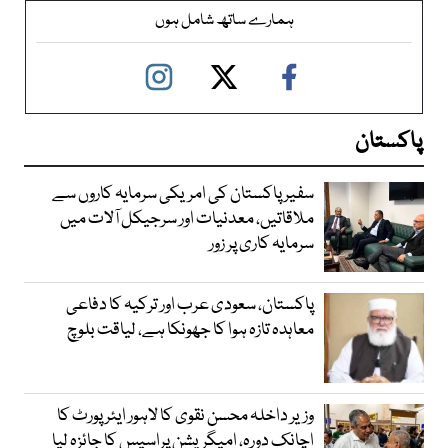
ہمارے ساتھ شامل ہوں
پاکستان
سفیر پاکستان کی امریکی سرمایہ کاروں سے
ملاقاتیں، معدنیات اور سرجیکل آلات میں
سرمایہ کاری پر زور
پاکستان، سعودی عرب اور ترکیہ کا دفاعی
معاہدہ تازہ ہوا کا جھونکا ہے، لیاقت بلوچ
وزیر داخلہ محسن نقوی کا لاہور ایئر پورٹ کا
اچانک دورہ، امیگریشن پراسیس کا جائزہ لیا