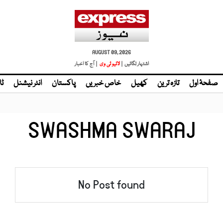
AUGUST 09, 2026
اشتہار لگائیں |
لائیو ٹی وی
| آج کا اخبار
صفحۂ اول
تازہ ترین
کھیل
خاص خبریں
پاکستان
انٹر نیشنل
ٹا
SWASHMA SWARAJ
No Post found