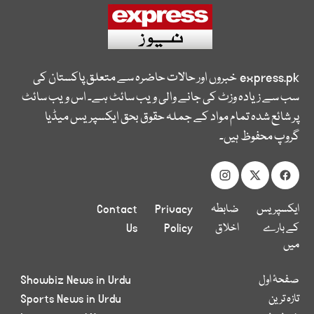
express.pk
خبروں اور حالات حاضرہ سے متعلق پاکستان کی
سب سے زیادہ وزٹ کی جانے والی ویب سائٹ ہے۔ اس ویب سائٹ
پر شائع شدہ تمام مواد کے جملہ حقوق بحق ایکسپریس میڈیا
گروپ محفوظ ہیں۔
ایکسپریس
ضابطہ
Privacy
Contact
کے بارے
اخلاق
Policy
Us
میں
صفحۂ اول
Showbiz News in Urdu
تازہ ترین
Sports News in Urdu