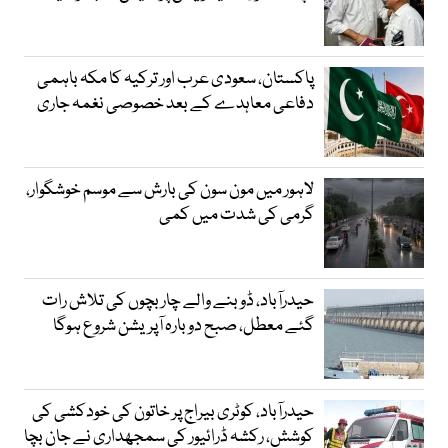
پاکستان، سعودی عرب اور ترکیہ کا مکہ باہمی
دفاعی معاہدے کے بعد خصوصی نغمہ جاری
لاہور میں مون سون کی بارش سے موسم خوشگوار،
گرمی کی شدت میں کمی
حیدرآباد، ڈوبنے والے چار بچوں کی تلاش رات
گئے معطل، صبح دوبارہ آپریشن شروع ہوگا
حیدرآباد، کوٹری بیراج پر خاتون کی خودکشی کی
کوشش، رکشہ ڈرائیور کی سمجھداری نے جان بچا