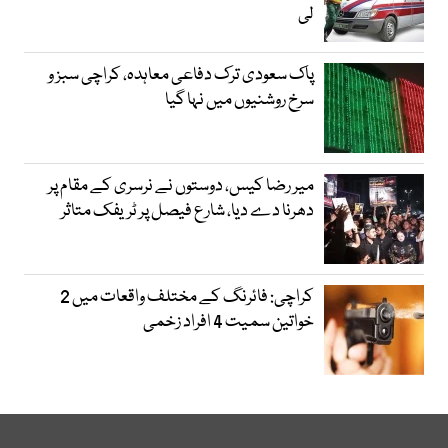
لی
پاک سعودی ترک دفاعی معاہدہ، کراچی سبز و
سرخ روشنیوں میں نہا گیا
میر رضا کیس، دوستوں نے نرسری کے مقام پر
دھرنا دے دیا، شارع فیصل پر ٹریفک متاثر
کراچی: فائرنگ کے مختلف واقعات میں 2
خواتین سمیت 4 افراد زخمی