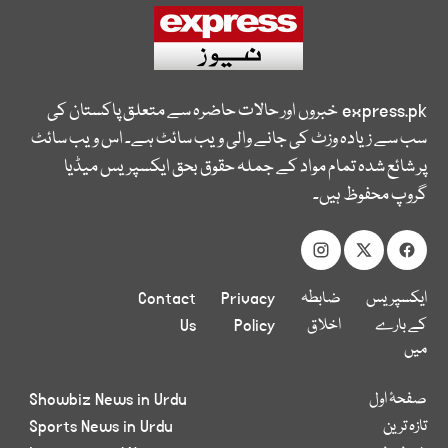
express.pk
خبروں اور حالات حاضرہ سے متعلق پاکستان کی
سب سے زیادہ وزٹ کی جانے والی ویب سائٹ ہے۔ اس ویب سائٹ
پر شائع شدہ تمام مواد کے جملہ حقوق بحق ایکسپریس میڈیا
گروپ محفوظ ہیں۔
ایکسپریس
ضابطہ
Privacy
Contact
کے بارے
اخلاق
Policy
Us
میں
صفحۂ اول
Showbiz News in Urdu
تازہ ترین
Sports News in Urdu