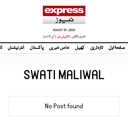
AUGUST 07, 2026
اشتہار لگائیں |
لائیو ٹی وی
| آج کا اخبار
صفحۂ اول
تازہ ترین
کھیل
خاص خبریں
پاکستان
انٹر نیشنل
ٹا
SWATI MALIWAL
No Post found