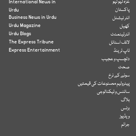
غزہ لہو لہو
International News in
پاکستان
Urdu
Business News in Urdu
انٹر نیشنل
Urdu Magazine
کھیل
Urdu Blogs
انٹرٹینمنٹ
The Express Tribune
لائف اسٹائل
Express Entertainment
ٹاپ ٹرینڈ
دلچسپ و عجیب
صحت
سونے کے نرخ
پیٹرولیم مصنوعات کی قیمتیں
سائنس و ٹیکنالوجی
بلاگ
بزنس
ویڈیوز
جرائم