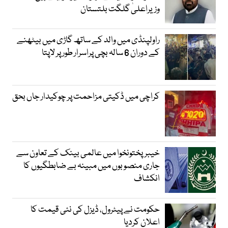
وزیراعلیٰ گلگت بلتستان
راولپنڈی میں والد کے ساتھ گاڑی میں بیٹھنے
کے دوران 6 سالہ بچی پراسرار طور پر لاپتا
کراچی میں ڈکیتی مزاحمت پر چوکیدار جاں بحق
خیبرپختونخوا میں عالمی بینک کے تعاون سے
جاری منصوبوں میں مبینہ بے ضابطگیوں کا
انکشاف
حکومت نے پیٹرول، ڈیزل کی نئی قیمت کا
اعلان کردیا