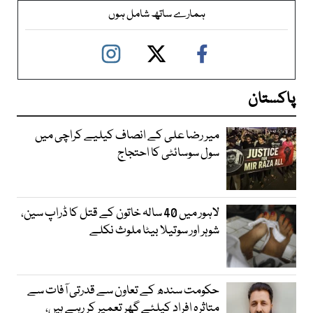
ہمارے ساتھ شامل ہوں
پاکستان
میر رضا علی کے انصاف کیلیے کراچی میں
سول سوسائٹی کا احتجاج
لاہور میں 40 سالہ خاتون کے قتل کا ڈراپ سین،
شوہر اور سوتیلا بیٹا ملوث نکلے
حکومت سندھ کے تعاون سے قدرتی آفات سے
متاثرہ افراد کیلئے گھر تعمیر کر رہے ہیں،