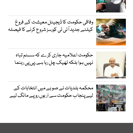
وفاقی حکومت کا ڈیجیٹل معیشت کے فروغ
کیلئے جدید آئی ٹی کورسز شروع کرنے کا فیصلہ
حکومت اعلامیہ جاری کرے کہ سسٹم تباہ
نہیں ہوا بلکہ ٹھیک چل رہا ہے، پی پی رہنما
محکمہ بلدیات نے صوبے میں انتخابات کے
لیے پنجاب حکومت سے اربوں روپے مانگ لیے