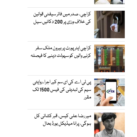
کراچی، صدر میں فائر سیفٹی قوانین
کی خلاف ورزی پر 200 دکانیں سیل
کراچی ایئرپورٹ پر بیرون ملک سفر
کرنے والوں کو سہولت دینے کا فیصلہ
پی ٹی اے کی ای سم کے اجرا، روایتی
سیم کی تبدیلی کی فیس 1500 تک
مقرر
میر رضا علی کیس، قبر کشائی کل
ہوگی، پرانا میڈیکل بورڈ بحال