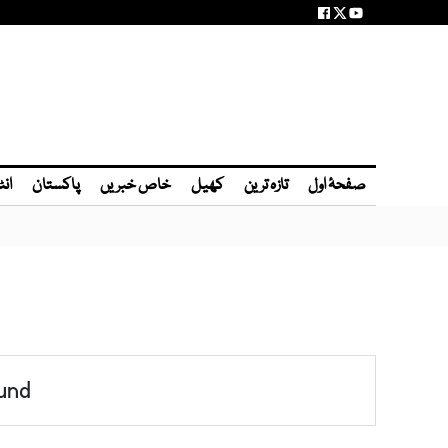
صفحۂ اول
تازہ ترین
کھیل
خاص خبریں
پاکستان
انٹ
und