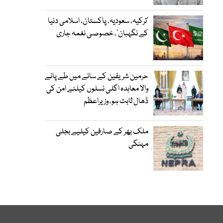
‘ترکیہ، سعودیہ، پاکستان، اسلامی دنیا
کے نگہبان’، خصوصی نغمہ جاری
حرمین شریفین کے سائے میں طے پانے
والا معاہدہ اگلی نسلوں کیلئے امن کی
ڈھال ثابت ہو، وزیراعظم
ملک بھر کے صارفین کیلیے بجلی
مہنگی