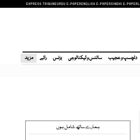
EXPRESS TRIBUNE
URDU E-PAPER
ENGLISH E-PAPER
SINDHI E-PAPER
L
دلچسپ و عجیب
سائنس و ٹیکنالوجی
بزنس
رائے
مزید
ہمارے ساتھ شامل ہوں