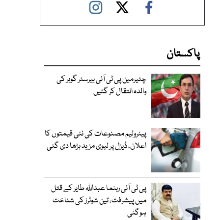
پاکستان
چئیرمین پی ٹی آئی بیرسٹر گوہر کی
والدہ انتقال کر گئیں
پیٹرولیم مصنوعات کی نئی قیمتوں کا
اعلان، ڈیزل پر لیوی مزید بڑھا دی گئی
پی ٹی آئی رہنما عبداللہ طایر کے قتل
میں پیشرفت، تین شوٹرز کی شناخت
ہوگئی