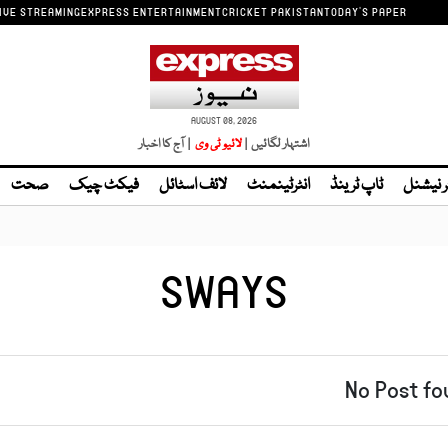
IVE STREAMING
EXPRESS ENTERTAINMENT
CRICKET PAKISTAN
TODAY'S PAPER
AUGUST 08, 2026
اشتہار لگائیں |
| آج کا اخبار
ر نیشنل
ٹاپ ٹرینڈ
انٹرٹینمنٹ
لائف اسٹائل
فیکٹ چیک
صحت
SWAYS
No Post fo