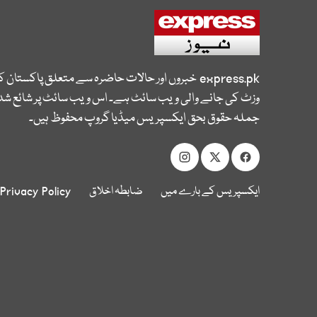
express.pk
خبروں اور حالات حاضرہ سے متعلق پاکستان 
وزٹ کی جانے والی ویب سائٹ ہے۔ اس ویب سائٹ پر شائع شدہ
جملہ حقوق بحق ایکسپریس میڈیا گروپ محفوظ ہیں۔
ایکسپریس کے بارے میں
ضابطہ اخلاق
Privacy Policy