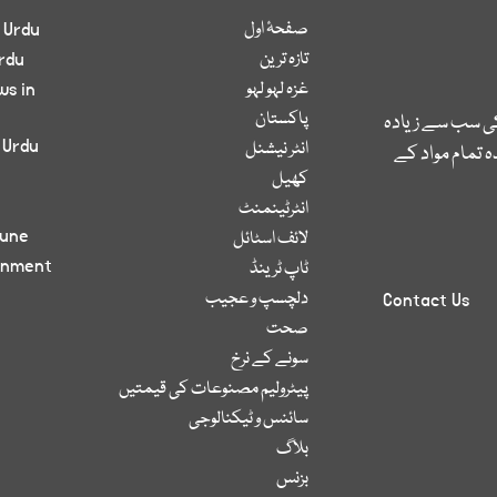
صفحۂ اول
 Urdu
تازہ ترین
rdu
غزہ لہو لہو
ws in
پاکستان
کی سب سے زیادہ
 Urdu
انٹر نیشنل
 تمام مواد کے
کھیل
انٹرٹینمنٹ
bune
لائف اسٹائل
inment
ٹاپ ٹرینڈ
دلچسپ و عجیب
Contact Us
صحت
سونے کے نرخ
پیٹرولیم مصنوعات کی قیمتیں
سائنس و ٹیکنالوجی
بلاگ
بزنس