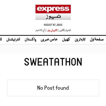
AUGUST 07, 2026
اشتہار لگائیں |
لائیو ٹی وی
| آج کا اخبار
صفحۂ اول
تازہ ترین
کھیل
خاص خبریں
پاکستان
انٹر نیشنل
ٹا
SWEATATHON
No Post found