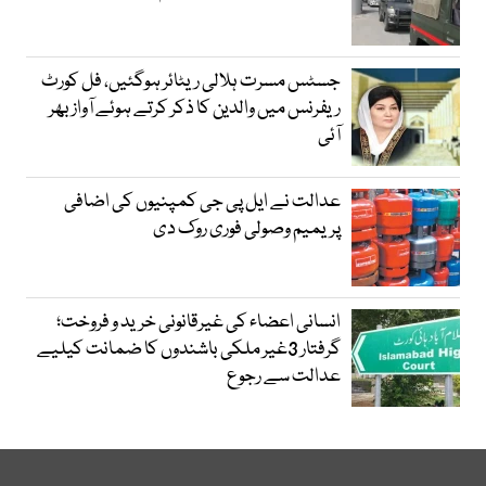
جسٹس مسرت ہلالی ریٹائر ہوگئیں، فل کورٹ
ریفرنس میں والدین کا ذکر کرتے ہوئے آواز بھر
آئی
عدالت نے ایل پی جی کمپنیوں کی اضافی
پریمیم وصولی فوری روک دی
انسانی اعضاء کی غیرقانونی خرید و فروخت؛
گرفتار 3غیر ملکی باشندوں کا ضمانت کیلیے
عدالت سے رجوع