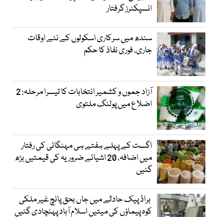
انسپکٹرز گرفتار
سندھ میں سرکاری اسکولوں کے نئے اوقات
جاری، فوری نفاذ کا حکم
آزاد جموں و کشمیر انتخابات کا تیسرا مرحلہ: 2
اضلاع میں پولنگ ملتوی
اگست کے پہلے ہفتے ہی مہنگائی کی رفتار
میں اضافہ، 20 اشیائے ضروریہ کی قیمتیں بڑھ
گئیں
براڈ پیک حادثے میں جاں بحق پانچ غیر ملکی
کوہ پیماؤں کی میتیں اسلام آباد پہنچادی گئیں