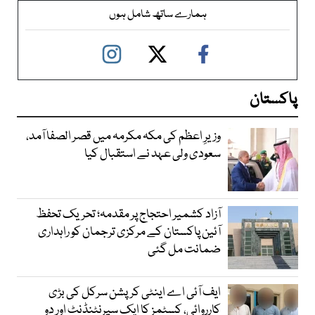
ہمارے ساتھ شامل ہوں
پاکستان
وزیرِ اعظم کی مکہ مکرمہ میں قصر الصفا آمد،
سعودی ولی عہد نے استقبال کیا
آزاد کشمیر احتجاج پر مقدمہ؛ تحریک تحفظ
آئین پاکستان کے مرکزی ترجمان کو راہداری
ضمانت مل گئی
ایف آئی اے اینٹی کرپشن سرکل کی بڑی
کارروائی، کسٹمز کا ایک سپرنٹنڈنٹ اور دو