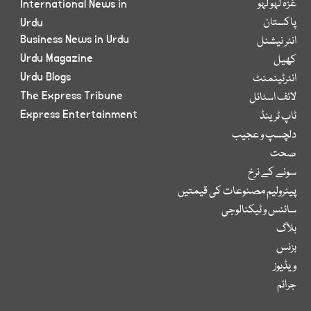
غزہ لہو لہو
International News in
پاکستان
Urdu
Business News in Urdu
انٹر نیشنل
Urdu Magazine
کھیل
Urdu Blogs
انٹرٹینمنٹ
The Express Tribune
لائف اسٹائل
Express Entertainment
ٹاپ ٹرینڈ
دلچسپ و عجیب
صحت
سونے کے نرخ
پیٹرولیم مصنوعات کی قیمتیں
سائنس و ٹیکنالوجی
بلاگ
بزنس
ویڈیوز
جرائم