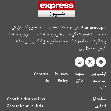
express.pk
خبروں اور حالات حاضرہ سے متعلق پاکستان کی
سب سے زیادہ وزٹ کی جانے والی ویب سائٹ ہے۔ اس ویب سائٹ
پر شائع شدہ تمام مواد کے جملہ حقوق بحق ایکسپریس میڈیا
گروپ محفوظ ہیں۔
ایکسپریس
ضابطہ
Privacy
Contact
کے بارے
اخلاق
Policy
Us
میں
صفحۂ اول
Showbiz News in Urdu
تازہ ترین
Sports News in Urdu