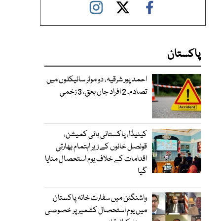
پاکستان
احمد پور شرقیہ، دو موٹر سائیکلوں میں
تصادم، 2 افراد جاں بحق، 3 زخمی
کینیڈا، پاکستانی ہائی کمیشن،
قونصل خانوں کے زیر اہتمام بھارتی
اقدامات کے خلاف یوم استحصال منایا
گیا
واشنگٹن میں سفارت خانہ پاکستان
میں یوم استحصال کشمیر پر خصوصی