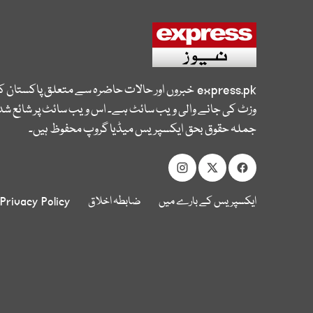
express.pk
خبروں اور حالات حاضرہ سے متعلق پاکستان 
وزٹ کی جانے والی ویب سائٹ ہے۔ اس ویب سائٹ پر شائع شدہ
جملہ حقوق بحق ایکسپریس میڈیا گروپ محفوظ ہیں۔
ایکسپریس کے بارے میں
ضابطہ اخلاق
Privacy Policy