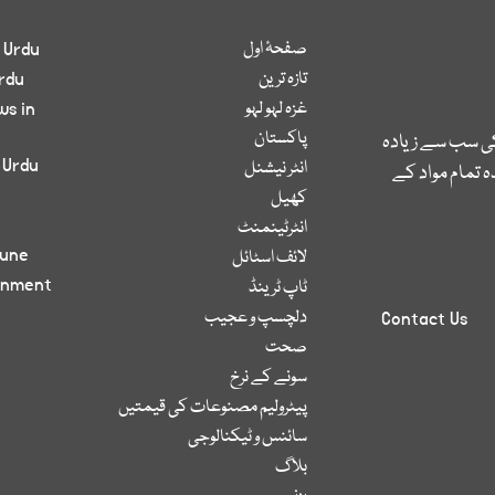
صفحۂ اول
 Urdu
تازہ ترین
rdu
غزہ لہو لہو
ws in
پاکستان
کی سب سے زیادہ
 Urdu
انٹر نیشنل
 تمام مواد کے
کھیل
انٹرٹینمنٹ
bune
لائف اسٹائل
inment
ٹاپ ٹرینڈ
دلچسپ و عجیب
Contact Us
صحت
سونے کے نرخ
پیٹرولیم مصنوعات کی قیمتیں
سائنس و ٹیکنالوجی
بلاگ