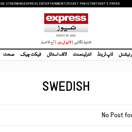
IVE STREAMING
EXPRESS ENTERTAINMENT
CRICKET PAKISTAN
TODAY'S PAPER
AUGUST 06, 2026
اشتہار لگائیں |
| آج کا اخبار
ر نیشنل
ٹاپ ٹرینڈ
انٹرٹینمنٹ
لائف اسٹائل
فیکٹ چیک
صحت
SWEDISH
No Post fo