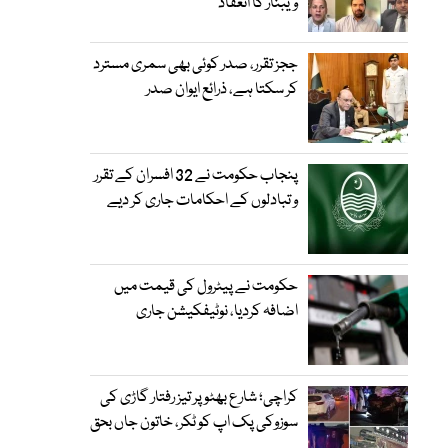
ویبنار کا انعقاد
ججز تقرر، صدر کوئی بھی سمری مسترد
کر سکتا ہے، ذرائع ایوان صدر
پنجاب حکومت نے 32 افسران کے تقرر
و تبادلوں کے احکامات جاری کر دیے
حکومت نے پیٹرول کی قیمت میں
اضافہ کردیا، نوٹیفکیشن جاری
کراچی؛ شارع بھٹو پر تیز رفتار گاڑی کی
سوزوکی پک اپ کو ٹکر، خاتون جاں بحق