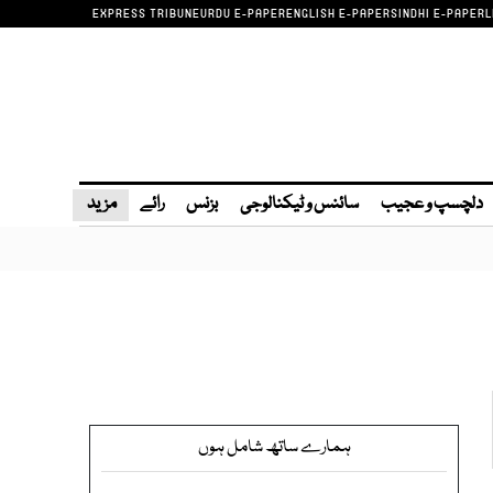
EXPRESS TRIBUNE
URDU E-PAPER
ENGLISH E-PAPER
SINDHI E-PAPER
L
دلچسپ و عجیب
سائنس و ٹیکنالوجی
بزنس
رائے
مزید
ہمارے ساتھ شامل ہوں