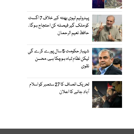
پیٹرولیم لیوی بھتہ کے خلاف 7 اگست
کو ملک گیر فیصلہ کن احتجاج ہوگا،
حافظ نعیم الرحمان
شہباز حکومت 5 سال پورے کرے گی
لیکن نظام تباہ ہوچکا ہے، محسن
نقوی
تحریک انصاف کا 27 ستمبر کو اسلام
آباد جانے کا اعلان