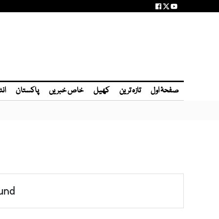
صفحۂ اول
تازہ ترین
کھیل
خاص خبریں
پاکستان
انٹ
und