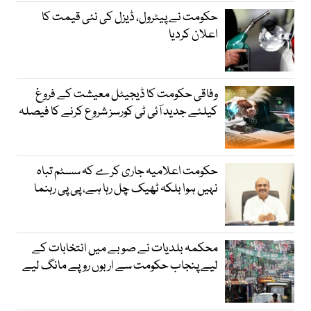
حکومت نے پیٹرول، ڈیزل کی نئی قیمت کا
اعلان کردیا
وفاقی حکومت کا ڈیجیٹل معیشت کے فروغ
کیلئے جدید آئی ٹی کورسز شروع کرنے کا فیصلہ
حکومت اعلامیہ جاری کرے کہ سسٹم تباہ
نہیں ہوا بلکہ ٹھیک چل رہا ہے، پی پی رہنما
محکمہ بلدیات نے صوبے میں انتخابات کے
لیے پنجاب حکومت سے اربوں روپے مانگ لیے