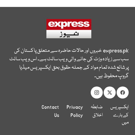
express.pk
خبروں اور حالات حاضرہ سے متعلق پاکستان کی
سب سے زیادہ وزٹ کی جانے والی ویب سائٹ ہے۔ اس ویب سائٹ
پر شائع شدہ تمام مواد کے جملہ حقوق بحق ایکسپریس میڈیا
گروپ محفوظ ہیں۔
ایکسپریس
ضابطہ
Privacy
Contact
کے بارے
اخلاق
Policy
Us
میں