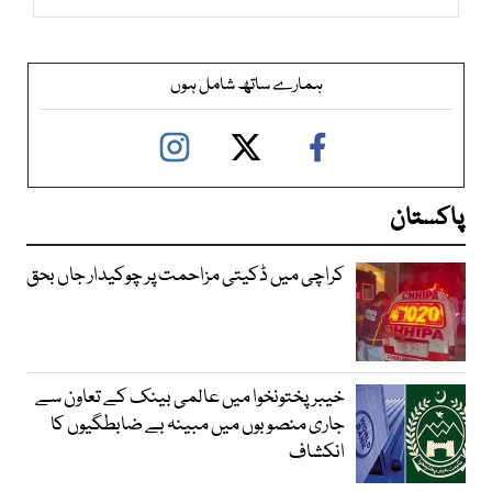
ہمارے ساتھ شامل ہوں
پاکستان
کراچی میں ڈکیتی مزاحمت پر چوکیدار جاں بحق
خیبرپختونخوا میں عالمی بینک کے تعاون سے
جاری منصوبوں میں مبینہ بے ضابطگیوں کا
انکشاف