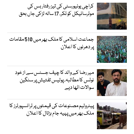
کراچی یونیورسٹی کی تیز رفتار بس کی
موٹرسائیکل کو ٹکر، 17 سالہ لڑکی جاں بحق
جماعت اسلامی کا ملک بھر میں 510 مقامات
پر دھرنوں کا اعلان
میر رضا کے والد کا چیف جسٹس سے از خود
نوٹس کا مطالبہ، پولیس تفتیش پر سنگین
سوالات اٹھا دیے
پیٹرولیم مصنوعات کی قیمتوں پر ٹرانسپورٹرز کا
ملک بھر میں پہیہ جام ہڑتال کا اعلان