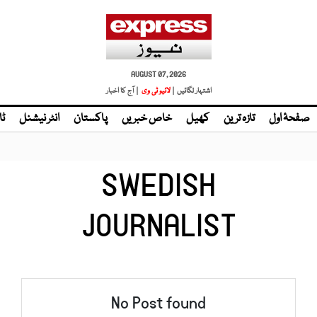
AUGUST 07, 2026
اشتہار لگائیں |
لائیو ٹی وی
| آج کا اخبار
صفحۂ اول
تازہ ترین
کھیل
خاص خبریں
پاکستان
انٹر نیشنل
ٹا
SWEDISH
JOURNALIST
No Post found