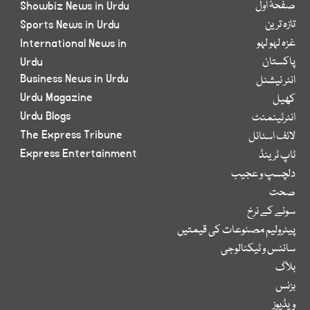
صفحۂ اول
Showbiz News in Urdu
تازہ ترین
Sports News in Urdu
غزہ لہو لہو
International News in
پاکستان
Urdu
Business News in Urdu
انٹر نیشنل
Urdu Magazine
کھیل
Urdu Blogs
انٹرٹینمنٹ
The Express Tribune
لائف اسٹائل
Express Entertainment
ٹاپ ٹرینڈ
دلچسپ و عجیب
صحت
سونے کے نرخ
پیٹرولیم مصنوعات کی قیمتیں
سائنس و ٹیکنالوجی
بلاگ
بزنس
ویڈیوز