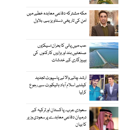
مکہ مشترکہ دفاعی معاہدہ خطے میں
امن کی تاریخی دستاویز ہے، بلاول
حب میں پانی کا بحران؛سیکڑوں
صنعتیں بند اور ہزاروں کارکنوں کی
بیروزگاری کے خدشات
ارشد چائے والا نے پاسپورٹ تجدید
کیلئے اسلام آباد ہائیکورٹ سے رجوع
کرلیا
سعودی عرب، پاکستان اور ترکیہ کے
درمیان دفاعی معاہدے پر سعودی وزیر
کا بیان