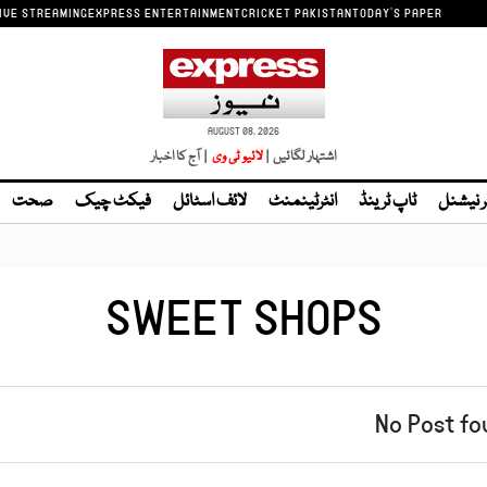
IVE STREAMING
EXPRESS ENTERTAINMENT
CRICKET PAKISTAN
TODAY'S PAPER
AUGUST 08, 2026
اشتہار لگائیں |
| آج کا اخبار
ر نیشنل
ٹاپ ٹرینڈ
انٹرٹینمنٹ
لائف اسٹائل
فیکٹ چیک
صحت
SWEET SHOPS
No Post fo