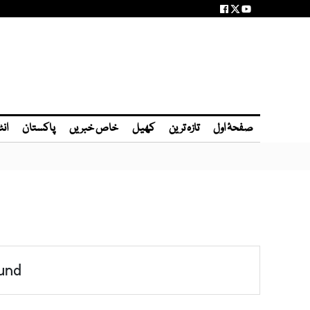
صفحۂ اول
تازہ ترین
کھیل
خاص خبریں
پاکستان
انٹ
und