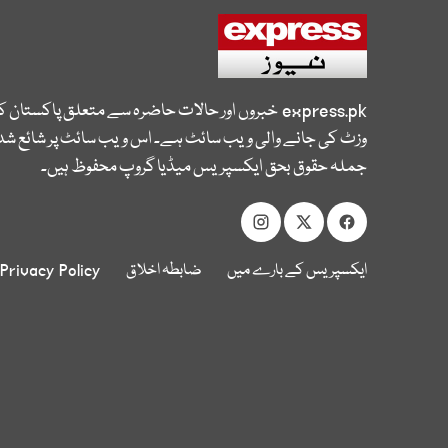
express.pk
خبروں اور حالات حاضرہ سے متعلق پاکستان 
وزٹ کی جانے والی ویب سائٹ ہے۔ اس ویب سائٹ پر شائع شدہ
جملہ حقوق بحق ایکسپریس میڈیا گروپ محفوظ ہیں۔
ایکسپریس کے بارے میں
ضابطہ اخلاق
Privacy Policy