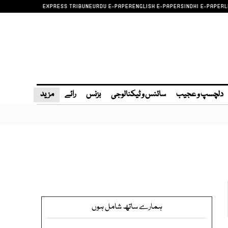
EXPRESS TRIBUNE
URDU E-PAPER
ENGLISH E-PAPER
SINDHI E-PAPER
L
دلچسپ و عجیب
سائنس و ٹیکنالوجی
بزنس
رائے
مزید
ہمارے ساتھ شامل ہوں