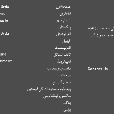
صفحۂ اول
 Urdu
تازہ ترین
rdu
غزہ لہو لہو
ws in
پاکستان
کی سب سے زیادہ
 Urdu
انٹر نیشنل
 تمام مواد کے
کھیل
انٹرٹینمنٹ
bune
لائف اسٹائل
inment
ٹاپ ٹرینڈ
دلچسپ و عجیب
Contact Us
صحت
سونے کے نرخ
پیٹرولیم مصنوعات کی قیمتیں
سائنس و ٹیکنالوجی
بلاگ
بزنس