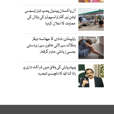
آل پاکستان پیٹرول پمپ اونرز ایسوسی
ایشن نے گڈز ٹرانسپورٹرز کی ہڑتال کی
حمایت کا اعلان کردیا
راولپنڈی: شادی کا جھانسہ دیکر
بنکاک سے لائی خاتون سے زبردستی
جنسی زیادتی، ملزم گرفتار
پیپلز پارٹی کی وفاق میں شراکت داری پر
رانا ثنا اللہ کا دلچسپ تبصرہ