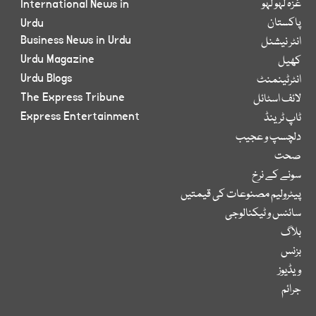
غزہ لہو لہو
International News in
پاکستان
Urdu
Business News in Urdu
انٹر نیشنل
Urdu Magazine
کھیل
Urdu Blogs
انٹرٹینمنٹ
The Express Tribune
لائف اسٹائل
Express Entertainment
ٹاپ ٹرینڈ
دلچسپ و عجیب
صحت
سونے کے نرخ
پیٹرولیم مصنوعات کی قیمتیں
سائنس و ٹیکنالوجی
بلاگ
بزنس
ویڈیوز
جرائم