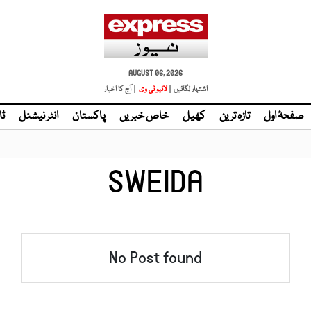
AUGUST 06, 2026
اشتہار لگائیں |
لائیو ٹی وی
| آج کا اخبار
صفحۂ اول
تازہ ترین
کھیل
خاص خبریں
پاکستان
انٹر نیشنل
ٹا
SWEIDA
No Post found