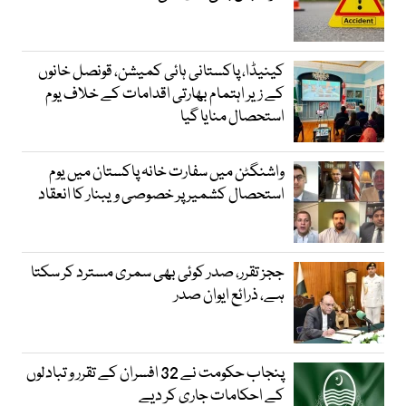
کینیڈا، پاکستانی ہائی کمیشن، قونصل خانوں
کے زیر اہتمام بھارتی اقدامات کے خلاف یوم
استحصال منایا گیا
واشنگٹن میں سفارت خانہ پاکستان میں یوم
استحصال کشمیر پر خصوصی ویبنار کا انعقاد
ججز تقرر، صدر کوئی بھی سمری مسترد کر سکتا
ہے، ذرائع ایوان صدر
پنجاب حکومت نے 32 افسران کے تقرر و تبادلوں
کے احکامات جاری کر دیے