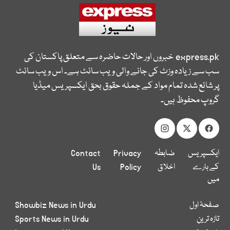
express.pk
خبروں اور حالات حاضرہ سے متعلق پاکستان کی
سب سے زیادہ وزٹ کی جانے والی ویب سائٹ ہے۔ اس ویب سائٹ
پر شائع شدہ تمام مواد کے جملہ حقوق بحق ایکسپریس میڈیا
گروپ محفوظ ہیں۔
ایکسپریس
ضابطہ
Privacy
Contact
کے بارے
اخلاق
Policy
Us
میں
صفحۂ اول
Showbiz News in Urdu
تازہ ترین
Sports News in Urdu