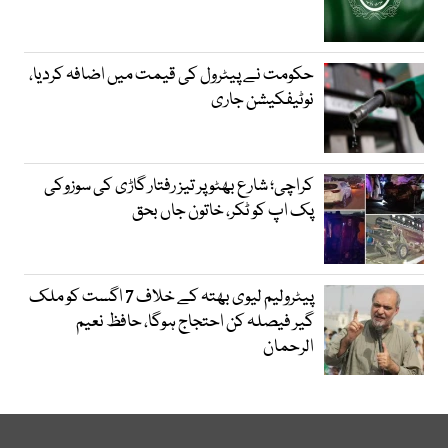
حکومت نے پیٹرول کی قیمت میں اضافہ کردیا،
نوٹیفکیشن جاری
کراچی؛ شارع بھٹو پر تیز رفتار گاڑی کی سوزوکی
پک اپ کو ٹکر، خاتون جاں بحق
پیٹرولیم لیوی بھتہ کے خلاف 7 اگست کو ملک
گیر فیصلہ کن احتجاج ہوگا، حافظ نعیم
الرحمان