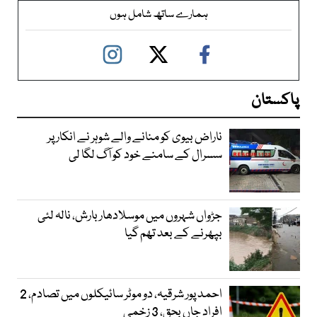
ہمارے ساتھ شامل ہوں
پاکستان
ناراض بیوی کو منانے والے شوہر نے انکار پر
سسرال کے سامنے خود کو آگ لگا لی
جڑواں شہروں میں موسلادھار بارش، نالہ لئی
بپھرنے کے بعد تھم گیا
احمد پور شرقیہ، دو موٹر سائیکلوں میں تصادم، 2
افراد جاں بحق، 3 زخمی