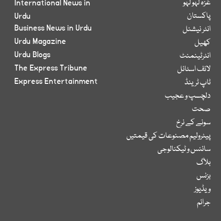
غزہ لہو لہو
International News in
پاکستان
Urdu
Business News in Urdu
انٹر نیشنل
Urdu Magazine
کھیل
Urdu Blogs
انٹرٹینمنٹ
The Express Tribune
لائف اسٹائل
Express Entertainment
ٹاپ ٹرینڈ
دلچسپ و عجیب
صحت
سونے کے نرخ
پیٹرولیم مصنوعات کی قیمتیں
سائنس و ٹیکنالوجی
بلاگ
بزنس
ویڈیوز
جرائم