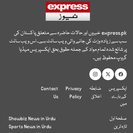
express.pk
خبروں اور حالات حاضرہ سے متعلق پاکستان کی
سب سے زیادہ وزٹ کی جانے والی ویب سائٹ ہے۔ اس ویب سائٹ
پر شائع شدہ تمام مواد کے جملہ حقوق بحق ایکسپریس میڈیا
گروپ محفوظ ہیں۔
ایکسپریس
ضابطہ
Privacy
Contact
کے بارے
اخلاق
Policy
Us
میں
صفحۂ اول
Showbiz News in Urdu
تازہ ترین
Sports News in Urdu