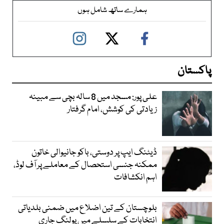
ہمارے ساتھ شامل ہوں
پاکستان
علی پور: مسجد میں 8 سالہ بچی سے مبینہ
زیادتی کی کوشش، امام گرفتار
ڈیٹنگ ایپ پر دوستی، باکو جانیوالی خاتون
ممکنہ جنسی استحصال کے معاملے پر آف لوڈ،
اہم انکشافات
بلوچستان کے تین اضلاع میں ضمنی بلدیاتی
انتخابات کے سلسلے میں پولنگ جاری