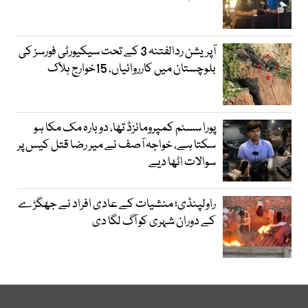
آپریشن ردالفتنہ 3 کے تحت سیکیورٹی فورسز کی
بلوچستان میں کارروائیاں، 15خوارج ہلاک
پورا سسٹم کمپرومائزڈ تھا، دوبارہ مک مکا ہو
سکتا ہے، خواجہ آصف نے میر رضا قتل کیس پر
سوالات اٹھا دیے
راولپنڈی؛ منشیات کے عادی افراد نے جھگڑے
کے دوران شہری کو آگ لگا دی