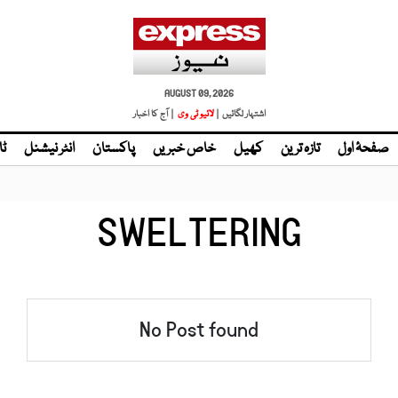
AUGUST 09, 2026
اشتہار لگائیں |
لائیو ٹی وی
| آج کا اخبار
صفحۂ اول
تازہ ترین
کھیل
خاص خبریں
پاکستان
انٹر نیشنل
ٹا
SWELTERING
No Post found