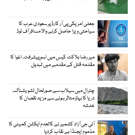
جعلی امریکی پی آر کارڈ پر سعودی عرب کا
سیاحتی ویزا حاصل کرنے والا مسافر آف لوڈ
میر رضا ہلاکت کیس میں اہم پیشرفت، اغوا کا
مقدمہ قتل کے مقدمے میں تبدیل
چترال میں سیلاب سے صورتحال تشویشناک،
دریا کا بہاؤ متاثر ہونے سے مزید نقصان کا
خدشہ
آئی جی آزاد کشمیر نے کالعدم ایکشن کمیٹی کا
مذموم ایجنڈا بے نقاب کردیا