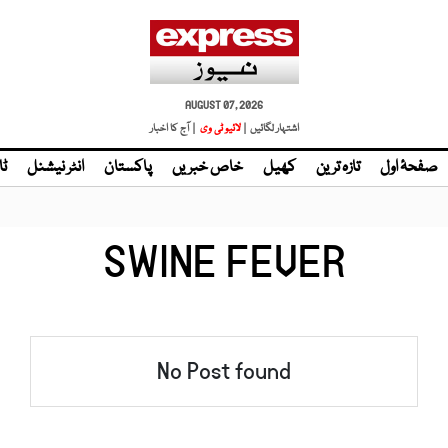
AUGUST 07, 2026
اشتہار لگائیں |
لائیو ٹی وی
| آج کا اخبار
صفحۂ اول
تازہ ترین
کھیل
خاص خبریں
پاکستان
انٹر نیشنل
ٹا
SWINE FEVER
No Post found