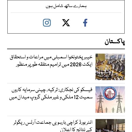
ہمارے ساتھ شامل ہوں
پاکستان
خیبرپختونخوا اسمبلی میں مراعات و استحقاق
ایکٹ 2026 میں ترامیم متفقہ طور پر منظور
فیسکو کی نجکاری: ترکیہ، چینی سرمایہ کاروں
سمیت 12 ملکی و غیر ملکی گروپ میدان میں
انٹر بورڈ کراچی بارہویں جماعت آرٹس ریگولر
کے نتائج کا اعلان