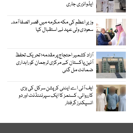
ایڈوائزری جاری
وزیرِ اعظم کی مکہ مکرمہ میں قصر الصفا آمد،
سعودی ولی عہد نے استقبال کیا
آزاد کشمیر احتجاج پر مقدمہ؛ تحریک تحفظ
آئین پاکستان کے مرکزی ترجمان کو راہداری
ضمانت مل گئی
ایف آئی اے اینٹی کرپشن سرکل کی بڑی
کارروائی، کسٹمز کا ایک سپرنٹنڈنٹ اور دو
انسپکٹرز گرفتار