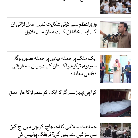
وزیراعظم سے کوئی شکایت نہیں اصل لڑائی ان
کے اپنے خاندان کے درمیان ہے، بلاول
ایک ملک پر حملہ تینوں پر حملہ تصور ہوگا،
سعودیہ، ترکیہ، پاکستان کے درمیان سہ فریقی
دفاعی معاہدہ
کراچی؛ پہاڑ سے گر کر ایک کم عمر لڑکا جاں بحق
جماعت اسلامی کا احتجاج: کراچی میں آج کون
سی سڑکیں بند ہوں گی؟ ٹریفک پولیس کی