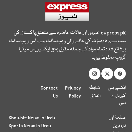
express.pk
خبروں اور حالات حاضرہ سے متعلق پاکستان کی
سب سے زیادہ وزٹ کی جانے والی ویب سائٹ ہے۔ اس ویب سائٹ
پر شائع شدہ تمام مواد کے جملہ حقوق بحق ایکسپریس میڈیا
گروپ محفوظ ہیں۔
ایکسپریس
ضابطہ
Privacy
Contact
کے بارے
اخلاق
Policy
Us
میں
صفحۂ اول
Showbiz News in Urdu
تازہ ترین
Sports News in Urdu