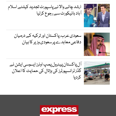
ارشد چائے والا نے پاسپورٹ تجدید کیلئے اسلام
آباد ہائیکورٹ سے رجوع کرلیا
سعودی عرب، پاکستان اور ترکیہ کے درمیان
دفاعی معاہدے پر سعودی وزیر کا بیان
آل پاکستان پیٹرول پمپ اونرز ایسوسی ایشن نے
گڈز ٹرانسپورٹرز کی ہڑتال کی حمایت کا اعلان
کردیا