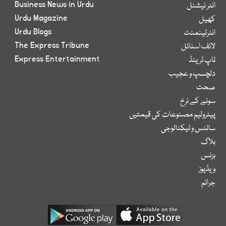
Business News in Urdu
انٹر نیشنل
Urdu Magazine
کھیل
Urdu Blogs
انٹرٹینمنٹ
The Express Tribune
لائف اسٹائل
Express Entertainment
ٹاپ ٹرینڈ
دلچسپ و عجیب
صحت
سونے کے نرخ
پیٹرولیم مصنوعات کی قیمتیں
سائنس و ٹیکنالوجی
بلاگ
بزنس
ویڈیوز
جرائم