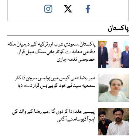
پاکستان
پاکستان، سعودی عرب اور ترکیہ کے درمیان مکہ
دفاعی معاہدے کو تاریخی سنگ میل قرار،
خصوصی نغمہ جاری
میر رضا علی کیس میں پولیس سرجن ڈاکٹر
سمعیہ سید نے خود کو بے بس قرار دے دیا
’پیسے جلد ادا کر دوں گا‘، میر رضا کے والد کی
اہم آڈیو سامنے آگئی