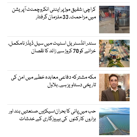
کراچی: شفیق موڑ پر اینٹی انکروچمنٹ آپریشن
میں مزاحمت، 33 ملزمان گرفتار
سندر انڈسٹریل اسٹیٹ میں سیل ڈیڈز نامکمل،
خزانے کو 70 کروڑ سے زائد کا نقصان
مکہ مشترکہ دفاعی معاہدہ خطے میں امن کی
تاریخی دستاویز ہے، بلاول
حب میں پانی کا بحران؛سیکڑوں صنعتیں بند اور
ہزاروں کارکنوں کی بیروزگاری کے خدشات