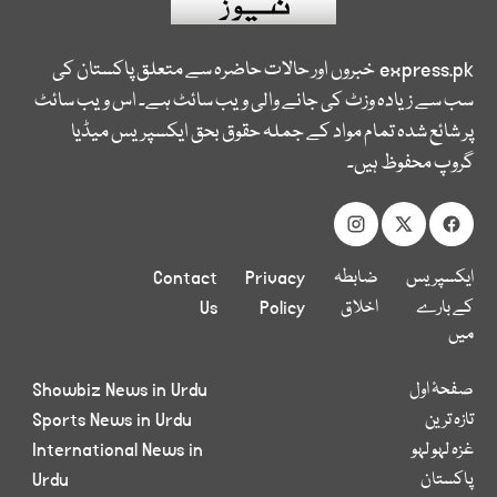
express.pk
خبروں اور حالات حاضرہ سے متعلق پاکستان کی
سب سے زیادہ وزٹ کی جانے والی ویب سائٹ ہے۔ اس ویب سائٹ
پر شائع شدہ تمام مواد کے جملہ حقوق بحق ایکسپریس میڈیا
گروپ محفوظ ہیں۔
ایکسپریس
ضابطہ
Privacy
Contact
کے بارے
اخلاق
Policy
Us
میں
صفحۂ اول
Showbiz News in Urdu
تازہ ترین
Sports News in Urdu
غزہ لہو لہو
International News in
پاکستان
Urdu