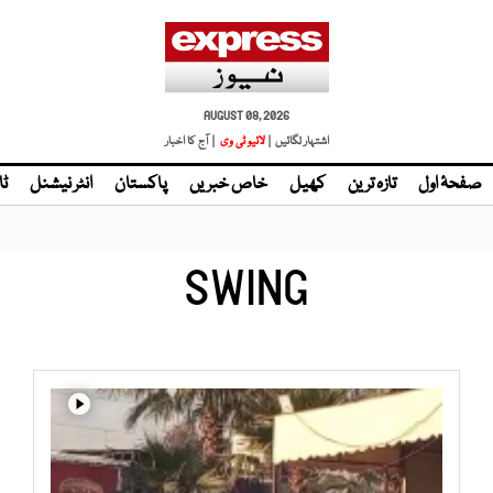
AUGUST 08, 2026
اشتہار لگائیں |
لائیو ٹی وی
| آج کا اخبار
صفحۂ اول
تازہ ترین
کھیل
خاص خبریں
پاکستان
انٹر نیشنل
ٹا
SWING