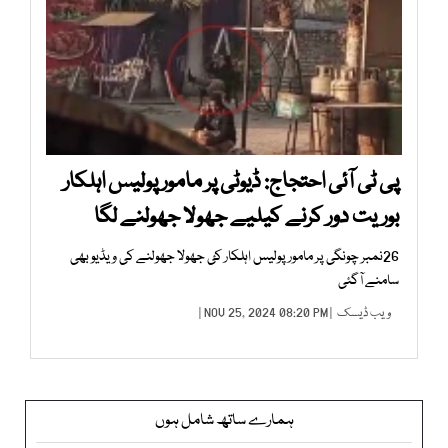
پی ٹی آئی احتجاج: ڈیوٹی پر مامور پولیس اہلکار
بوریت دور کرنے کیلیے جھولا جھولنے لگا
26نمبر چونگی پر مامور پولیس اہلکار کئ جھولا جھولنے کی ویڈیو بھی
سامنے آگئی
ویب ڈیسک
| NOV 25, 2024 08:20 PM |
ہمارے ساتھ شامل ہوں