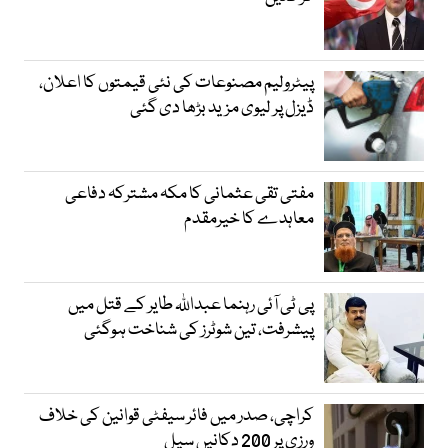
پیٹرولیم مصنوعات کی نئی قیمتوں کا اعلان،
ڈیزل پر لیوی مزید بڑھا دی گئی
مفتی تقی عثمانی کا مکہ مشترکہ دفاعی
معاہدے کا خیرمقدم
پی ٹی آئی رہنما عبداللہ طایر کے قتل میں
پیشرفت، تین شوٹرز کی شناخت ہوگئی
کراچی، صدر میں فائر سیفٹی قوانین کی خلاف
ورزی پر 200 دکانیں سیل