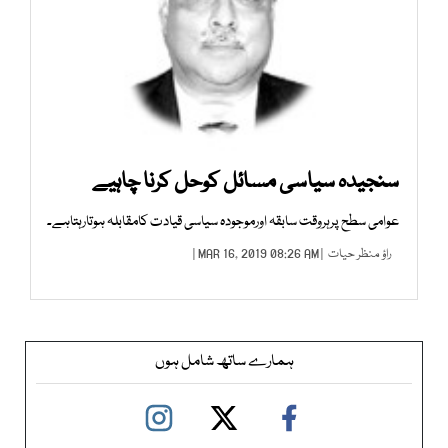
سنجیدہ سیاسی مسائل کوحل کرنا چاہیے
عوامی سطح پرہروقت سابقہ اورموجودہ سیاسی قیادت کامقابلہ ہوتارہتاہے۔
راؤ منظر حیات
| MAR 16, 2019 08:26 AM |
ہمارے ساتھ شامل ہوں