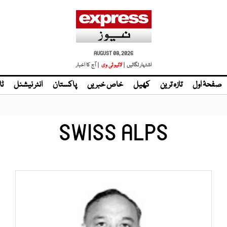
AUGUST 08, 2026
اشتہار لگائیں |
| آج کا اخبار
صفحۂ اول
تازہ ترین
کھیل
خاص خبریں
پاکستان
انٹر نیشنل
ٹا
SWISS ALPS