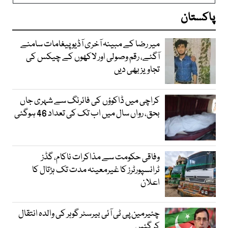
پاکستان
میر رضا کے مبینہ آخری آڈیو پیغامات سامنے
آگئے، رقم وصولی اور لاکھوں کے چیکس کی
تجاویز بھی دیں
کراچی میں ڈاکوؤں کی فائرنگ سے شہری جاں
بحق، رواں سال میں اب تک کی تعداد 46 ہوگئی
وفاقی حکومت سے مذاکرات ناکام، گڈز
ٹرانسپورٹرز کا غیرمعینہ مدت تک ہڑتال کا
اعلان
چئیرمین پی ٹی آئی بیرسٹر گوہر کی والدہ انتقال
کر گئیں