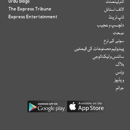
Urdu Blogs
انٹرٹینمنٹ
The Express Tribune
لائف اسٹائل
Express Entertainment
ٹاپ ٹرینڈ
دلچسپ و عجیب
صحت
سونے کے نرخ
پیٹرولیم مصنوعات کی قیمتیں
سائنس و ٹیکنالوجی
بلاگ
بزنس
ویڈیوز
جرائم