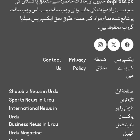
express.pk
خبروں اور حالات حاضرہ سے متعلق پاکستان کی
سب سے زیادہ وزٹ کی جانے والی ویب سائٹ ہے۔ اس ویب سائٹ
پر شائع شدہ تمام مواد کے جملہ حقوق بحق ایکسپریس میڈیا
گروپ محفوظ ہیں۔
ایکسپریس
ضابطہ
Privacy
Contact
کے بارے
اخلاق
Policy
Us
میں
صفحۂ اول
Showbiz News in Urdu
تازہ ترین
Sports News in Urdu
غزہ لہو لہو
International News in
پاکستان
Urdu
Business News in Urdu
انٹر نیشنل
Urdu Magazine
کھیل