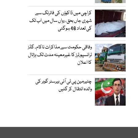
کراچی میں ڈاکوؤں کی فائرنگ سے
شہری جاں بحق، رواں سال میں اب تک
کی تعداد 46 ہوگئی
وفاقی حکومت سے مذاکرات ناکام، گڈز
ٹرانسپورٹرز کا غیرمعینہ مدت تک ہڑتال
کا اعلان
چئیرمین پی ٹی آئی بیرسٹر گوہر کی
والدہ انتقال کر گئیں