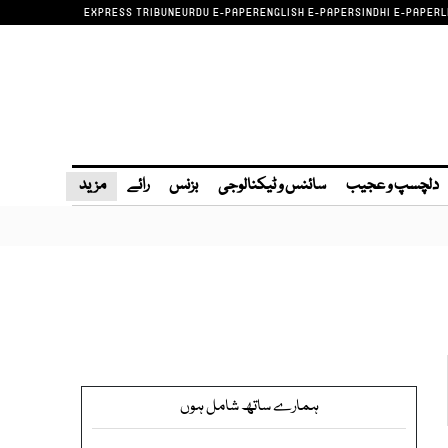
EXPRESS TRIBUNE
URDU E-PAPER
ENGLISH E-PAPER
SINDHI E-PAPER
L
دلچسپ و عجیب
سائنس و ٹیکنالوجی
بزنس
رائے
مزید
ہمارے ساتھ شامل ہوں