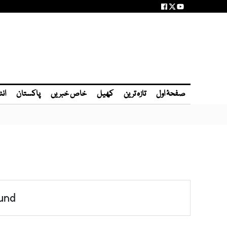
صفحۂ اول
تازہ ترین
کھیل
خاص خبریں
پاکستان
انٹ
und