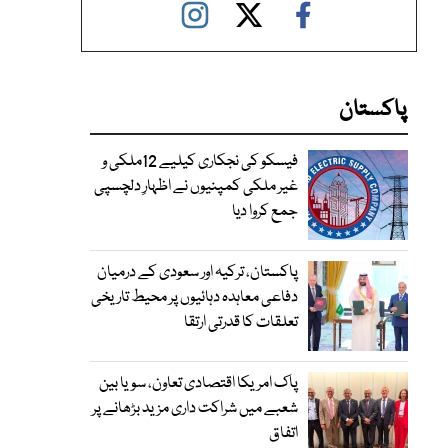
پاکستان
فیسکو کی نجکاری کیلیے 12ملکی و
غیر ملکی کمپنیوں نے اظہارِ دلچسپی
جمع کروا دیا
پاکستان، ترکیہ اور سعودی کے درمیان
دفاعی معاہدہ دہائیوں پر محیط تاریخی
تعلقات کا قدرتی ارتقا
پاک امریکا اقتصادی تعاون، سویا بین
شعبے میں شراکت داری مزید بڑھانے پر
اتفاق