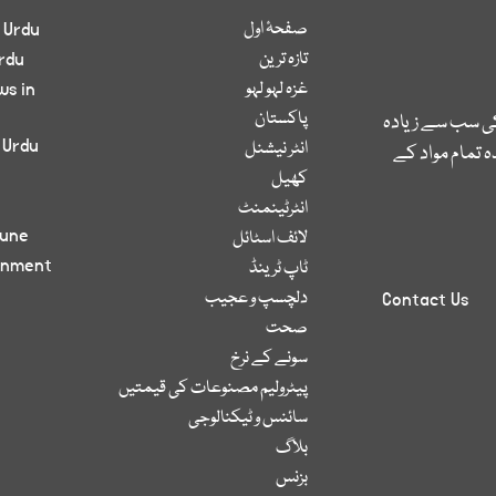
صفحۂ اول
 Urdu
تازہ ترین
rdu
غزہ لہو لہو
ws in
پاکستان
کی سب سے زیادہ
 Urdu
انٹر نیشنل
 تمام مواد کے
کھیل
انٹرٹینمنٹ
bune
لائف اسٹائل
inment
ٹاپ ٹرینڈ
دلچسپ و عجیب
Contact Us
صحت
سونے کے نرخ
پیٹرولیم مصنوعات کی قیمتیں
سائنس و ٹیکنالوجی
بلاگ
بزنس