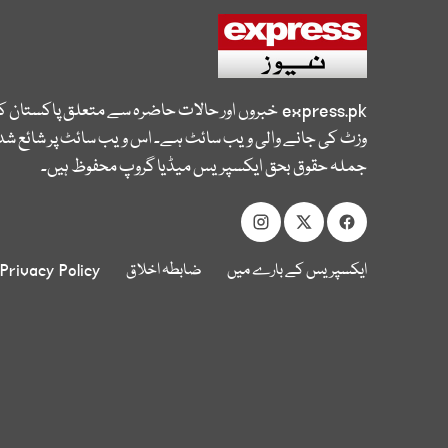
express.pk
خبروں اور حالات حاضرہ سے متعلق پاکستان 
وزٹ کی جانے والی ویب سائٹ ہے۔ اس ویب سائٹ پر شائع شدہ
جملہ حقوق بحق ایکسپریس میڈیا گروپ محفوظ ہیں۔
ایکسپریس کے بارے میں
ضابطہ اخلاق
Privacy Policy