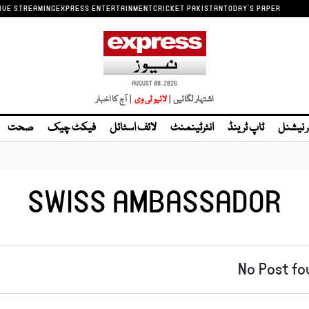
IVE STREAMING
EXPRESS ENTERTAINMENT
CRICKET PAKISTAN
TODAY'S PAPER
AUGUST 08, 2026
اشتہار لگائیں |
| آج کا اخبار
ر نیشنل
ٹاپ ٹرینڈ
انٹرٹینمنٹ
لائف اسٹائل
فیکٹ چیک
صحت
SWISS AMBASSADOR
No Post fo