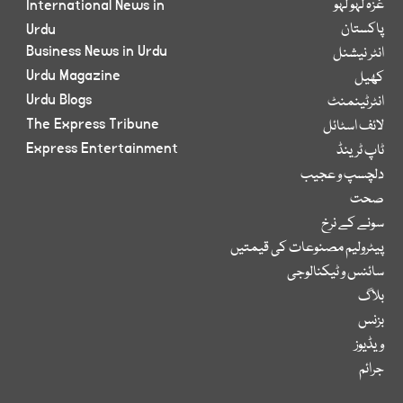
غزہ لہو لہو
International News in
پاکستان
Urdu
Business News in Urdu
انٹر نیشنل
Urdu Magazine
کھیل
Urdu Blogs
انٹرٹینمنٹ
The Express Tribune
لائف اسٹائل
Express Entertainment
ٹاپ ٹرینڈ
دلچسپ و عجیب
صحت
سونے کے نرخ
پیٹرولیم مصنوعات کی قیمتیں
سائنس و ٹیکنالوجی
بلاگ
بزنس
ویڈیوز
جرائم