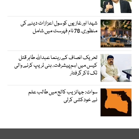
شہدا اور غازیوں کو سول اعزازات دینے کی
منظوری، 78 نام فہرست میں شامل
تحریک انصاف کے رہنما عبداللہ طاہر قتل
کیس میں اہم پیشرفت، ہنی ٹریپ کرنے والی
ٹک ٹاکر گرفتار
سوات: جہانزیب کالج میں طالب علم
نے خودکشی کرلی