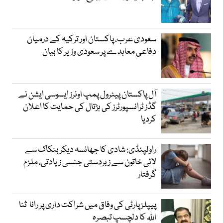
سعودی عرب، پاکستان اور ترکیہ کے درمیان
دفاعی معاہدے پر سعودی وزیر کا بیان
آل پاکستان پیٹرول پمپ اونرز ایسوسی ایشن نے
گڈز ٹرانسپورٹرز کی ہڑتال کی حمایت کا اعلان
کردیا
راولپنڈی: شادی کا جھانسہ دیکر بنکاک سے
لائی خاتون سے زبردستی جنسی زیادتی، ملزم
گرفتار
پیپلز پارٹی کی وفاق میں شراکت داری پر رانا ثنا
اللہ کا دلچسپ تبصرہ