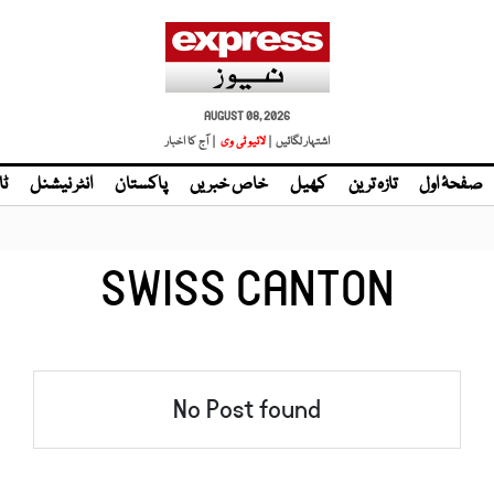
AUGUST 08, 2026
اشتہار لگائیں |
لائیو ٹی وی
| آج کا اخبار
صفحۂ اول
تازہ ترین
کھیل
خاص خبریں
پاکستان
انٹر نیشنل
ٹا
SWISS CANTON
No Post found