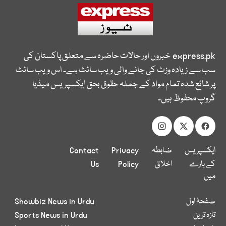
express.pk
خبروں اور حالات حاضرہ سے متعلق پاکستان کی
سب سے زیادہ وزٹ کی جانے والی ویب سائٹ ہے۔ اس ویب سائٹ
پر شائع شدہ تمام مواد کے جملہ حقوق بحق ایکسپریس میڈیا
گروپ محفوظ ہیں۔
ایکسپریس
ضابطہ
Privacy
Contact
کے بارے
اخلاق
Policy
Us
میں
صفحۂ اول
Showbiz News in Urdu
تازہ ترین
Sports News in Urdu