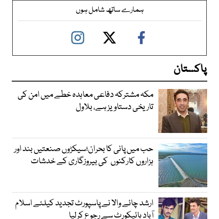
ہمارے ساتھ شامل ہوں
پاکستان
مکہ مشترکہ دفاعی معاہدہ خطے میں امن کی
تاریخی دستاویز ہے، بلاول
حب میں پانی کا بحران؛سیکڑوں صنعتیں بند اور
ہزاروں کارکنوں کی بیروزگاری کے خدشات
ارشد چائے والا نے پاسپورٹ تجدید کیلئے اسلام
آباد ہائیکورٹ سے رجوع کرلیا