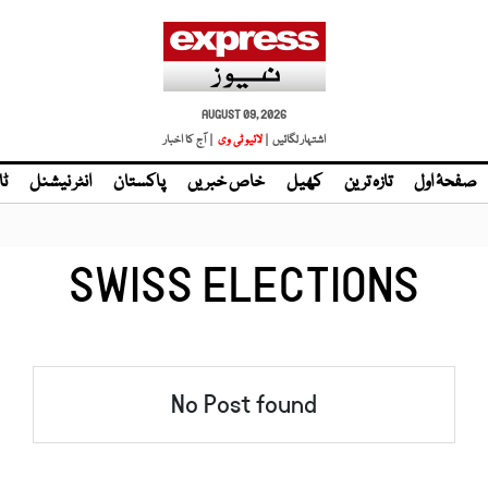
AUGUST 09, 2026
اشتہار لگائیں |
لائیو ٹی وی
| آج کا اخبار
صفحۂ اول
تازہ ترین
کھیل
خاص خبریں
پاکستان
انٹر نیشنل
ٹا
SWISS ELECTIONS
No Post found