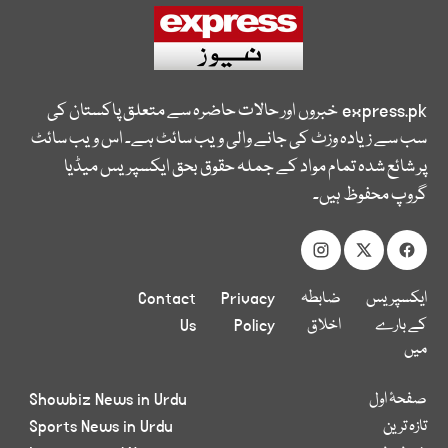
express.pk
خبروں اور حالات حاضرہ سے متعلق پاکستان کی
سب سے زیادہ وزٹ کی جانے والی ویب سائٹ ہے۔ اس ویب سائٹ
پر شائع شدہ تمام مواد کے جملہ حقوق بحق ایکسپریس میڈیا
گروپ محفوظ ہیں۔
ایکسپریس
ضابطہ
Privacy
Contact
کے بارے
اخلاق
Policy
Us
میں
صفحۂ اول
Showbiz News in Urdu
تازہ ترین
Sports News in Urdu