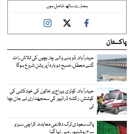
ہمارے ساتھ شامل ہوں
پاکستان
حیدرآباد، ڈوبنے والے چار بچوں کی تلاش رات
گئے معطل، صبح دوبارہ آپریشن شروع ہوگا
حیدرآباد، کوٹری بیراج پر خاتون کی خودکشی کی
کوشش، رکشہ ڈرائیور کی سمجھداری نے جان بچا
لی
پاک سعودی ترک دفاعی معاہدہ، کراچی سبز و
سرخ روشنیوں میں نہا گیا