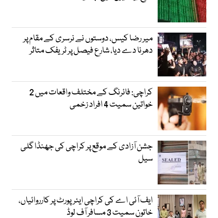
میر رضا کیس، دوستوں نے نرسری کے مقام پر
دھرنا دے دیا، شارع فیصل پر ٹریفک متاثر
کراچی: فائرنگ کے مختلف واقعات میں 2
خواتین سمیت 4 افراد زخمی
جشن آزادی کے موقع پر کراچی کی جھنڈا گلی
سیل
ایف آئی اے کی کراچی ایئرپورٹ پر کارروائیاں،
خاتون سمیت 3 مسافر آف لوڈ