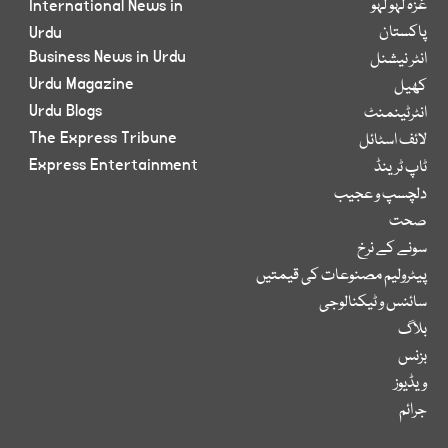
غزہ لہو لہو
International News in
پاکستان
Urdu
Business News in Urdu
انٹر نیشنل
Urdu Magazine
کھیل
Urdu Blogs
انٹرٹینمنٹ
The Express Tribune
لائف اسٹائل
Express Entertainment
ٹاپ ٹرینڈ
دلچسپ و عجیب
صحت
سونے کے نرخ
پیٹرولیم مصنوعات کی قیمتیں
سائنس و ٹیکنالوجی
بلاگ
بزنس
ویڈیوز
جرائم