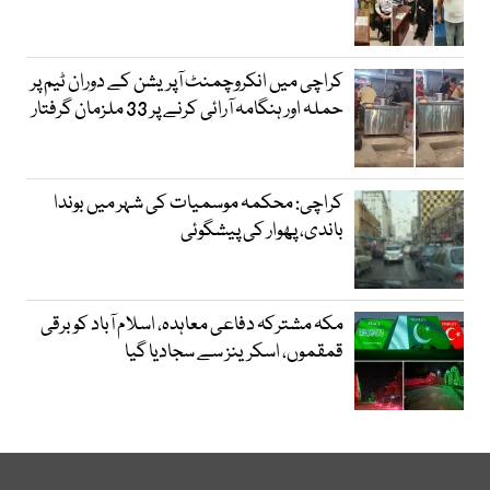
کراچی میں انکروچمنٹ آپریشن کے دوران ٹیم پر
حملہ اور ہنگامہ آرائی کرنے پر 33 ملزمان گرفتار
کراچی: محکمہ موسمیات کی شہر میں بوندا
باندی، پھوار کی پیشگوئی
مکہ مشترکہ دفاعی معاہدہ، اسلام آباد کو برقی
قمقموں، اسکرینز سے سجادیا گیا