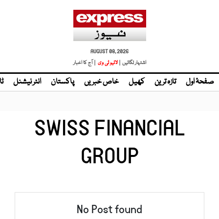
AUGUST 08, 2026
اشتہار لگائیں |
لائیو ٹی وی
| آج کا اخبار
صفحۂ اول
تازہ ترین
کھیل
خاص خبریں
پاکستان
انٹر نیشنل
ٹا
SWISS FINANCIAL
GROUP
No Post found