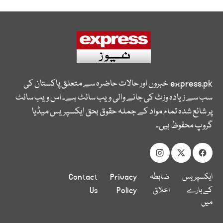
express.pk
خبروں اور حالات حاضرہ سے متعلق پاکستان کی
سب سے زیادہ وزٹ کی جانے والی ویب سائٹ ہے۔ اس ویب سائٹ
پر شائع شدہ تمام مواد کے جملہ حقوق بحق ایکسپریس میڈیا
گروپ محفوظ ہیں۔
ایکسپریس
ضابطہ
Privacy
Contact
کے بارے
اخلاق
Policy
Us
میں