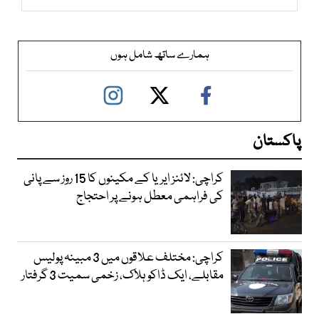
ہمارے ساتھ شامل ہوں
پاکستان
کراچی: لائنز ایریا کے مکینوں کا 15 روز سے پانی
کی فراہمی معطل ہونے پر احتجاج
کراچی: مختلف علاقوں میں 3 مبینہ پولیس
مقابلے، ایک ڈاکو ہلاک، زخمی سمیت 3 گرفتار