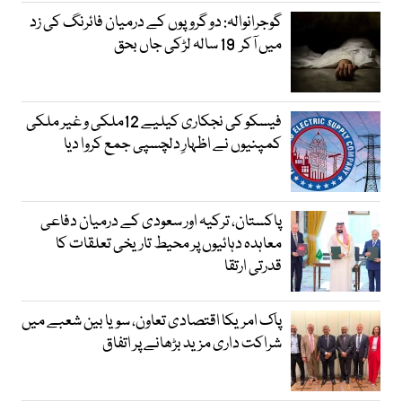
گوجرانوالہ: دو گروپوں کے درمیان فائرنگ کی زد
میں آکر 19 سالہ لڑکی جاں بحق
فیسکو کی نجکاری کیلیے 12ملکی و غیر ملکی
کمپنیوں نے اظہارِ دلچسپی جمع کروا دیا
پاکستان، ترکیہ اور سعودی کے درمیان دفاعی
معاہدہ دہائیوں پر محیط تاریخی تعلقات کا
قدرتی ارتقا
پاک امریکا اقتصادی تعاون، سویا بین شعبے میں
شراکت داری مزید بڑھانے پر اتفاق