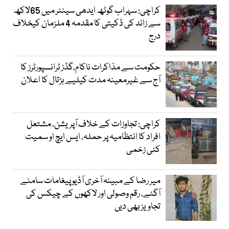
کراچی: سہراب گوٹھ ایدھی سینٹر میں 65لاکھ
سے زائد کی ڈکیتی کا مقدمہ 4 ملزمان کیخلاف
درج
حکومت سے مذاکرات ناکام،گڈز ٹرانسپورٹرز کا
آج سے غیرمعینہ مدت کیلیے ہڑتال کا اعلان
کراچی: تجاوزات کے خلاف آپریشن، مشتعل
افراد کا انتظامیہ پر حملہ، ایس ایچ او سمیت
کئی زخمی
میر رضا کے مبینہ آخری آڈیو پیغامات سامنے
آگئے، رقم وصولی اور لاکھوں کے چیکس کی
تجاویز بھی دیں