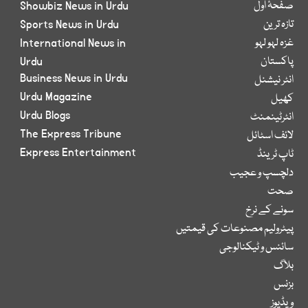
صفحۂ اول
Showbiz News in Urdu
تازہ ترین
Sports News in Urdu
غزہ لہو لہو
International News in
پاکستان
Urdu
Business News in Urdu
انٹر نیشنل
Urdu Magazine
کھیل
Urdu Blogs
انٹرٹینمنٹ
The Express Tribune
لائف اسٹائل
Express Entertainment
ٹاپ ٹرینڈ
دلچسپ و عجیب
صحت
سونے کے نرخ
پیٹرولیم مصنوعات کی قیمتیں
سائنس و ٹیکنالوجی
بلاگ
بزنس
ویڈیوز