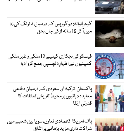
گوجرانوالہ: دو گروپوں کے درمیان فائرنگ کی زد
میں آکر 19 سالہ لڑکی جاں بحق
فیسکو کی نجکاری کیلیے 12ملکی و غیر ملکی
کمپنیوں نے اظہارِ دلچسپی جمع کروا دیا
پاکستان، ترکیہ اور سعودی کے درمیان دفاعی
معاہدہ دہائیوں پر محیط تاریخی تعلقات کا
قدرتی ارتقا
پاک امریکا اقتصادی تعاون، سویا بین شعبے میں
شراکت داری مزید بڑھانے پر اتفاق