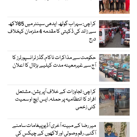
کراچی: سہراب گوٹھ ایدھی سینٹر میں 65لاکھ
سے زائد کی ڈکیتی کا مقدمہ 4 ملزمان کیخلاف
درج
حکومت سے مذاکرات ناکام،گڈز ٹرانسپورٹرز کا
آج سے غیرمعینہ مدت کیلیے ہڑتال کا اعلان
کراچی: تجاوزات کے خلاف آپریشن، مشتعل
افراد کا انتظامیہ پر حملہ، ایس ایچ او سمیت
کئی زخمی
میر رضا کے مبینہ آخری آڈیو پیغامات سامنے
آگئے، رقم وصولی اور لاکھوں کے چیکس کی