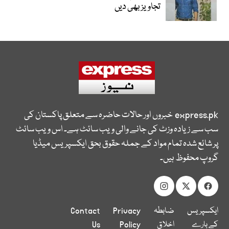
تجاویز بھی دیں
express.pk
خبروں اور حالات حاضرہ سے متعلق پاکستان کی
سب سے زیادہ وزٹ کی جانے والی ویب سائٹ ہے۔ اس ویب سائٹ
پر شائع شدہ تمام مواد کے جملہ حقوق بحق ایکسپریس میڈیا
گروپ محفوظ ہیں۔
ایکسپریس
ضابطہ
Privacy
Contact
کے بارے
اخلاق
Policy
Us