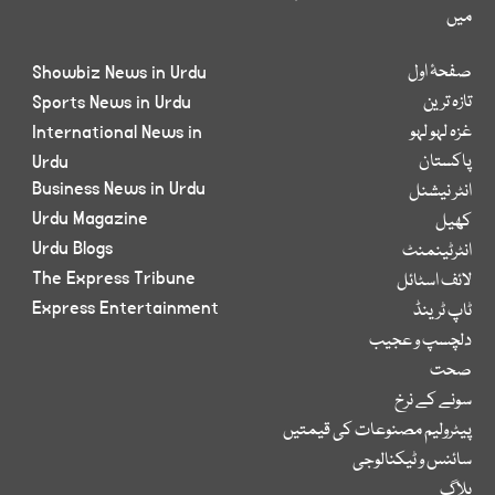
میں
صفحۂ اول
Showbiz News in Urdu
تازہ ترین
Sports News in Urdu
غزہ لہو لہو
International News in
پاکستان
Urdu
Business News in Urdu
انٹر نیشنل
Urdu Magazine
کھیل
Urdu Blogs
انٹرٹینمنٹ
The Express Tribune
لائف اسٹائل
Express Entertainment
ٹاپ ٹرینڈ
دلچسپ و عجیب
صحت
سونے کے نرخ
پیٹرولیم مصنوعات کی قیمتیں
سائنس و ٹیکنالوجی
بلاگ