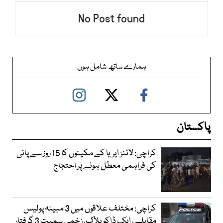
No Post found
ہمارے ساتھ شامل ہوں
پاکستان
کراچی: لائنز ایریا کے مکینوں کا 15 روز سے پانی
کی فراہمی معطل ہونے پر احتجاج
کراچی: مختلف علاقوں میں 3 مبینہ پولیس
مقابلے، ایک ڈاکو ہلاک، زخمی سمیت 3 گرفتار