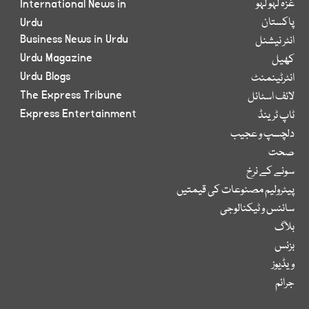
غزہ لہو لہو
International News in
پاکستان
Urdu
Business News in Urdu
انٹر نیشنل
Urdu Magazine
کھیل
Urdu Blogs
انٹرٹینمنٹ
The Express Tribune
لائف اسٹائل
Express Entertainment
ٹاپ ٹرینڈ
دلچسپ و عجیب
صحت
سونے کے نرخ
پیٹرولیم مصنوعات کی قیمتیں
سائنس و ٹیکنالوجی
بلاگ
بزنس
ویڈیوز
جرائم