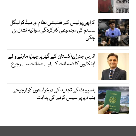
کراچی پولیس کے تفتیشی نظام اور میڈکو لیگل
سسٹم کی مجموعی کارکردگی سوالیہ نشان بن
چکی
اٹارنی جنرل پاکستان کے گھر پر چھاپا مارنے والے
اہلکاروں کا ضمانت کےلیے عدالت سے رجوع
پاسپورٹ کی تجدید کی درخواستوں کو ترجیحی
بنیاد پر پراسیس کرنے کی ہدایت