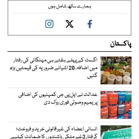
ہمارے ساتھ شامل ہوں
پاکستان
اگست کے پہلے ہفتے ہی مہنگائی کی رفتار
میں اضافہ، 20 اشیائے ضروریہ کی قیمتیں بڑھ
گئیں
عدالت نے ایل پی جی کمپنیوں کی اضافی
پریمیم وصولی فوری روک دی
انسانی اعضاء کی غیرقانونی خرید و فروخت؛
گرفتار 3غیر ملکی باشندوں کا ضمانت کیلیے