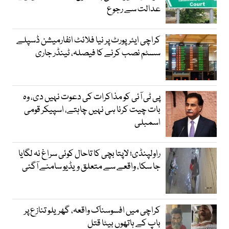
عدالت سے رجوع
کراچی ایئرپورٹ پر نیا فلائٹ انفارمیشن ڈسپلے
سسٹم نصب کرنے کا فیصلہ، ٹینڈر جاری
پی ٹی آئی کو مذاکرات کی دعوت نہیں دی، وہ
بات چیت کرنا ہی نہیں چاہتے، اسپیکر قومی
اسمبلی
راولپنڈی؛ لاپتا بچی کا تاحال کوئی سراغ نہ لگایا
جا سکا، واقعے سے متعلق ویڈیو سامنے آگئی
کراچی میں افسوسناک واقعہ، گھریلو تنازع پر
باپ کے ہاتھوں بیٹا قتل