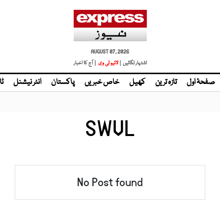
AUGUST 07, 2026
اشتہار لگائیں |
لائیو ٹی وی
| آج کا اخبار
صفحۂ اول
تازہ ترین
کھیل
خاص خبریں
پاکستان
انٹر نیشنل
ٹا
SWVL
No Post found