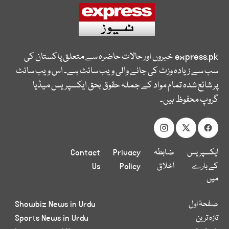
express.pk
خبروں اور حالات حاضرہ سے متعلق پاکستان کی
سب سے زیادہ وزٹ کی جانے والی ویب سائٹ ہے۔ اس ویب سائٹ
پر شائع شدہ تمام مواد کے جملہ حقوق بحق ایکسپریس میڈیا
گروپ محفوظ ہیں۔
ایکسپریس
ضابطہ
Privacy
Contact
کے بارے
اخلاق
Policy
Us
میں
صفحۂ اول
Showbiz News in Urdu
تازہ ترین
Sports News in Urdu