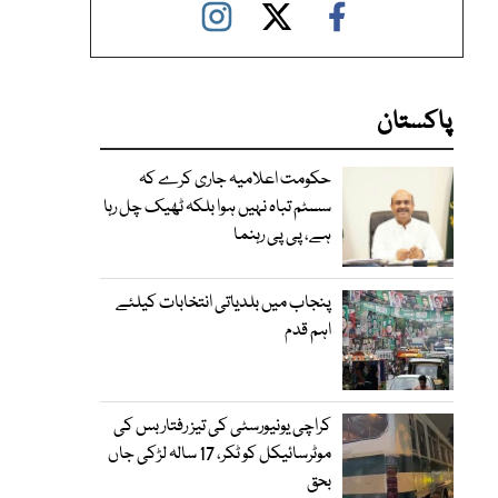
پاکستان
حکومت اعلامیہ جاری کرے کہ
سسٹم تباہ نہیں ہوا بلکہ ٹھیک چل رہا
ہے، پی پی رہنما
پنجاب میں بلدیاتی انتخابات کیلئے
اہم قدم
کراچی یونیورسٹی کی تیز رفتار بس کی
موٹرسائیکل کو ٹکر، 17 سالہ لڑکی جاں
بحق