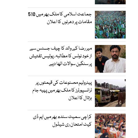
جماعت اسلامی کا ملک بھر میں 510
مقامات پر دھرنوں کا اعلان
میر رضا کے والد کا چیف جسٹس سے
از خود نوٹس کا مطالبہ، پولیس تفتیش
پر سنگین سوالات اٹھا دیے
پیٹرولیم مصنوعات کی قیمتوں پر
ٹرانسپورٹرز کا ملک بھر میں پہیہ جام
ہڑتال کا اعلان
کراچی سمیت سندھ بھر میں ایم ڈی
کیٹ امتحان ری شیڈول