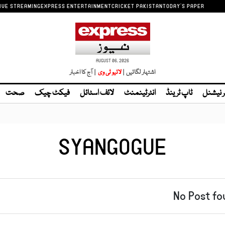
IVE STREAMING
EXPRESS ENTERTAINMENT
CRICKET PAKISTAN
TODAY'S PAPER
AUGUST 06, 2026
اشتہار لگائیں |
| آج کا اخبار
ر نیشنل
ٹاپ ٹرینڈ
انٹرٹینمنٹ
لائف اسٹائل
فیکٹ چیک
صحت
SYANGOGUE
No Post fo