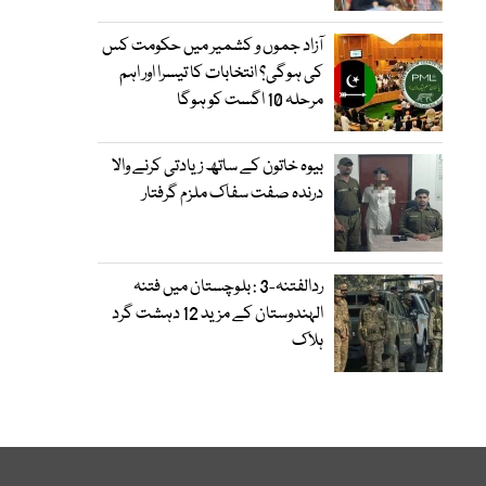
آزاد جموں و کشمیر میں حکومت کس
کی ہوگی؟ انتخابات کا تیسرا اور اہم
مرحلہ 10 اگست کو ہوگا
بیوہ خاتون کے ساتھ زیادتی کرنے والا
درندہ صفت سفاک ملزم گرفتار
ردالفتنہ-3 : بلوچستان میں فتنہ
الہندوستان کے مزید 12 دہشت گرد
ہلاک