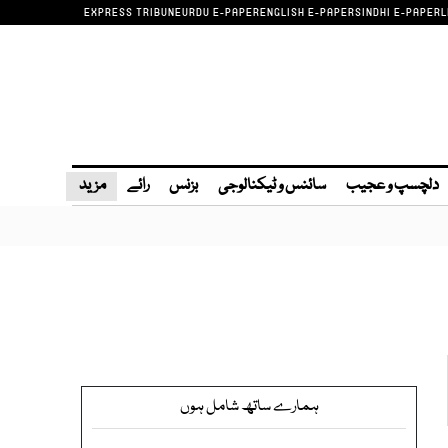
EXPRESS TRIBUNE
URDU E-PAPER
ENGLISH E-PAPER
SINDHI E-PAPER
L
دلچسپ و عجیب
سائنس و ٹیکنالوجی
بزنس
رائے
مزید
ہمارے ساتھ شامل ہوں