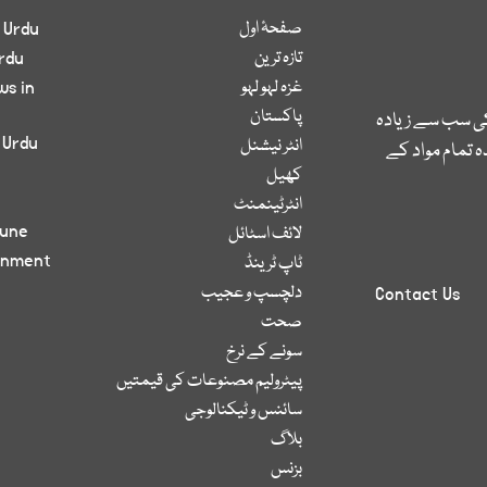
صفحۂ اول
 Urdu
تازہ ترین
rdu
غزہ لہو لہو
ws in
پاکستان
کی سب سے زیادہ
 Urdu
انٹر نیشنل
 تمام مواد کے
کھیل
انٹرٹینمنٹ
bune
لائف اسٹائل
inment
ٹاپ ٹرینڈ
دلچسپ و عجیب
Contact Us
صحت
سونے کے نرخ
پیٹرولیم مصنوعات کی قیمتیں
سائنس و ٹیکنالوجی
بلاگ
بزنس