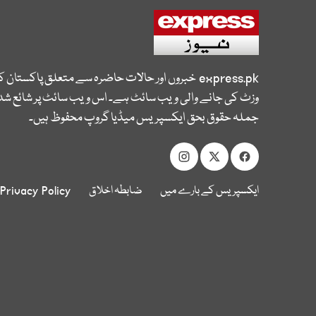
express.pk
خبروں اور حالات حاضرہ سے متعلق پاکستان 
وزٹ کی جانے والی ویب سائٹ ہے۔ اس ویب سائٹ پر شائع شدہ
جملہ حقوق بحق ایکسپریس میڈیا گروپ محفوظ ہیں۔
ایکسپریس کے بارے میں
ضابطہ اخلاق
Privacy Policy