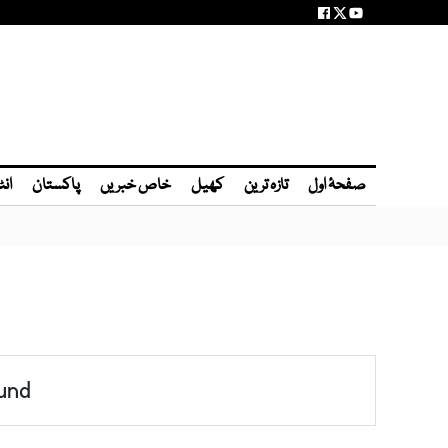
صفحۂ اول
تازہ ترین
کھیل
خاص خبریں
پاکستان
انٹ
und