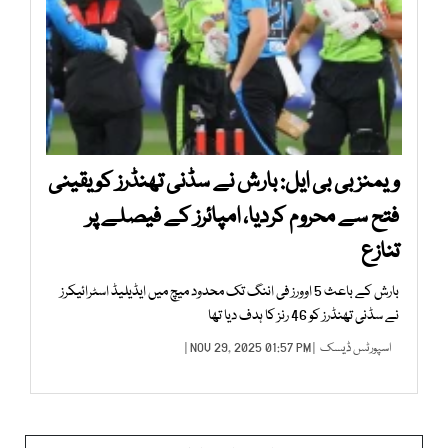
ویمنز بی بی ایل: بارش نے سڈنی تھنڈرز کو یقینی
فتح سے محروم کردیا، امپائرز کے فیصلے پر
تنازع
بارش کے باعث 5 اوورز فی اننگ تک محدود میچ میں ایڈیلیڈ اسٹرائیکرز
نے سڈنی تھنڈرز کو 46 رنز کا ہدف دیا تھا
اسپورٹس ڈیسک
| NOV 29, 2025 01:57 PM |