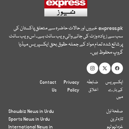
express.pk
خبروں اور حالات حاضرہ سے متعلق پاکستان کی
سب سے زیادہ وزٹ کی جانے والی ویب سائٹ ہے۔ اس ویب سائٹ
پر شائع شدہ تمام مواد کے جملہ حقوق بحق ایکسپریس میڈیا
گروپ محفوظ ہیں۔
ایکسپریس
ضابطہ
Privacy
Contact
کے بارے
اخلاق
Policy
Us
میں
صفحۂ اول
Showbiz News in Urdu
تازہ ترین
Sports News in Urdu
غزہ لہو لہو
International News in