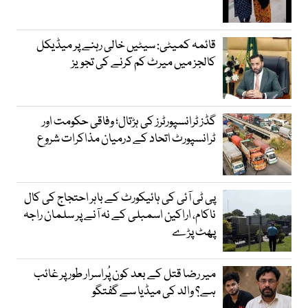
قائمہ کمیٹی: سیٹیں خالی رہنے پر میڈیکل
کالجز میں میرٹ کم کرنے کی تجویز
گڈز ٹرانسپورٹرز کی ہڑتال؛ وفاقی حکومت اور
ٹرانسپورٹ اتحاد کے درمیان مذاکرات شروع
پی ٹی آئی کی ہائیکورٹ کے باہر احتجاج کی کال
ناکام، اراکین اسمبلی کے نہ آنے پر سلمان راجہ
پھٹ پڑے
میر رضا قتل کے بعد کون پُراسرار طور پر غائب
ہے؟ والد کی میڈیا سے گفتگو