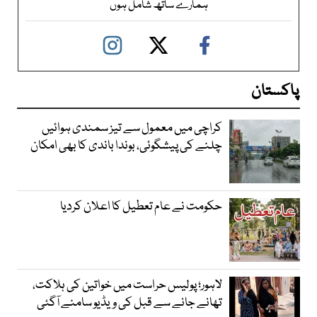
ہمارے ساتھ شامل ہوں
پاکستان
کراچی میں معمول سے تیز سمندی ہوائیں
چلنے کی پیشگوئی، بوندا باندی کا بھی امکان
حکومت نے عام تعطیل کا اعلان کردیا
لاہور؛ پولیس حراست میں خواتین کی ہلاکت،
تھانے جانے سے قبل کی ویڈیو سامنے آگئی