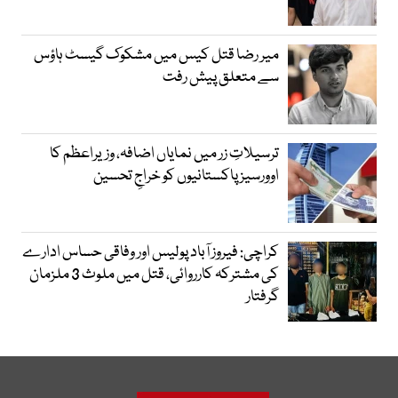
میر رضا قتل کیس میں مشکوک گیسٹ ہاؤس
سے متعلق پیش رفت
ترسیلاتِ زر میں نمایاں اضافہ، وزیراعظم کا
اوورسیز پاکستانیوں کو خراجِ تحسین
کراچی: فیروز آباد پولیس اور وفاقی حساس ادارے
کی مشترکہ کارروائی، قتل میں ملوث 3 ملزمان
گرفتار