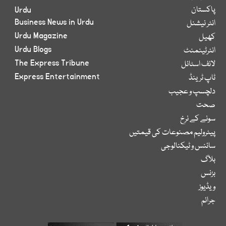
پاکستان
Urdu
Business News in Urdu
انٹر نیشنل
Urdu Magazine
کھیل
Urdu Blogs
انٹرٹینمنٹ
The Express Tribune
لائف اسٹائل
Express Entertainment
ٹاپ ٹرینڈ
دلچسپ و عجیب
صحت
سونے کے نرخ
پیٹرولیم مصنوعات کی قیمتیں
سائنس و ٹیکنالوجی
بلاگ
بزنس
ویڈیوز
جرائم