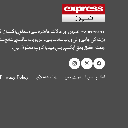
express.pk
خبروں اور حالات حاضرہ سے متعلق پاکستان 
وزٹ کی جانے والی ویب سائٹ ہے۔ اس ویب سائٹ پر شائع شدہ
جملہ حقوق بحق ایکسپریس میڈیا گروپ محفوظ ہیں۔
ایکسپریس کے بارے میں
ضابطہ اخلاق
Privacy Policy