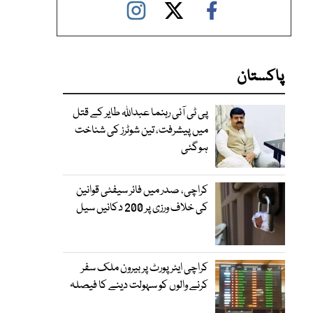
پاکستان
پی ٹی آئی رہنما عبداللہ طایر کے قتل
میں پیشرفت، تین شوٹرز کی شناخت
ہوگئی
کراچی، صدر میں فائر سیفٹی قوانین
کی خلاف ورزی پر 200 دکانیں سیل
کراچی ایئرپورٹ پر بیرون ملک سفر
کرنے والوں کو سہولت دینے کا فیصلہ