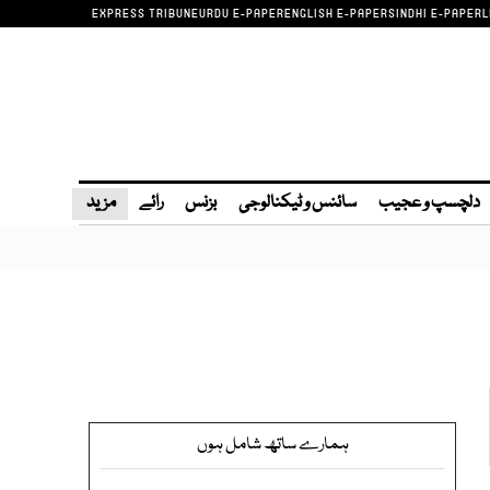
EXPRESS TRIBUNE
URDU E-PAPER
ENGLISH E-PAPER
SINDHI E-PAPER
L
دلچسپ و عجیب
سائنس و ٹیکنالوجی
بزنس
رائے
مزید
ہمارے ساتھ شامل ہوں