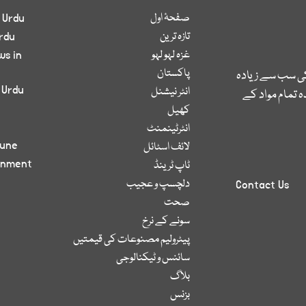
صفحۂ اول
 Urdu
تازہ ترین
rdu
غزہ لہو لہو
ws in
پاکستان
کی سب سے زیادہ
 Urdu
انٹر نیشنل
 تمام مواد کے
کھیل
انٹرٹینمنٹ
bune
لائف اسٹائل
inment
ٹاپ ٹرینڈ
دلچسپ و عجیب
Contact Us
صحت
سونے کے نرخ
پیٹرولیم مصنوعات کی قیمتیں
سائنس و ٹیکنالوجی
بلاگ
بزنس