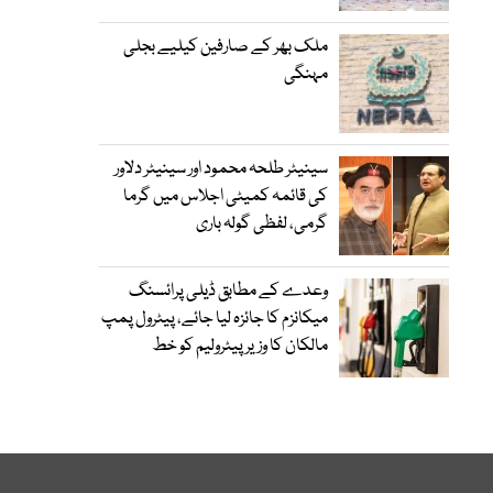
ملک بھر کے صارفین کیلیے بجلی
مہنگی
سینیٹر طلحہ محمود اور سینیٹر دلاور
کی قائمہ کمیٹی اجلاس میں گرما
گرمی، لفظی گولہ باری
وعدے کے مطابق ڈیلی پرائسنگ
میکانزم کا جائزہ لیا جائے، پیٹرول پمپ
مالکان کا وزیرپیٹرولیم کو خط