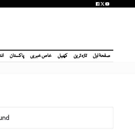
صفحۂ اول
تازہ ترین
کھیل
خاص خبریں
پاکستان
انٹ
und