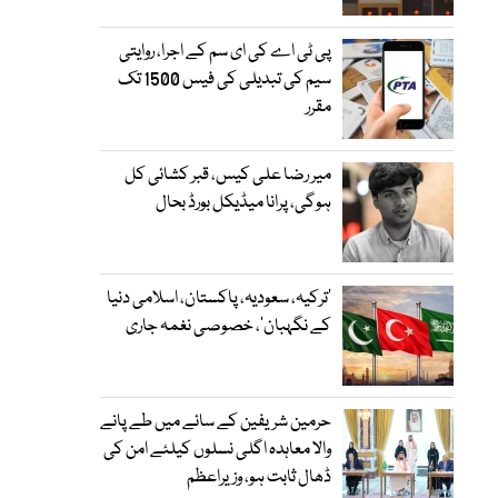
پی ٹی اے کی ای سم کے اجرا، روایتی
سیم کی تبدیلی کی فیس 1500 تک
مقرر
میر رضا علی کیس، قبر کشائی کل
ہوگی، پرانا میڈیکل بورڈ بحال
‘ترکیہ، سعودیہ، پاکستان، اسلامی دنیا
کے نگہبان’، خصوصی نغمہ جاری
حرمین شریفین کے سائے میں طے پانے
والا معاہدہ اگلی نسلوں کیلئے امن کی
ڈھال ثابت ہو، وزیراعظم