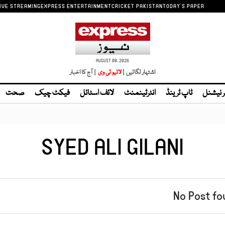
IVE STREAMING
EXPRESS ENTERTAINMENT
CRICKET PAKISTAN
TODAY'S PAPER
AUGUST 08, 2026
اشتہار لگائیں |
| آج کا اخبار
ر نیشنل
ٹاپ ٹرینڈ
انٹرٹینمنٹ
لائف اسٹائل
فیکٹ چیک
صحت
SYED ALI GILANI
No Post fo