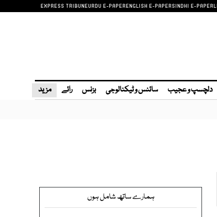
EXPRESS TRIBUNE
URDU E-PAPER
ENGLISH E-PAPER
SINDHI E-PAPER
L
دلچسپ و عجیب
سائنس و ٹیکنالوجی
بزنس
رائے
مزید
ہمارے ساتھ شامل ہوں