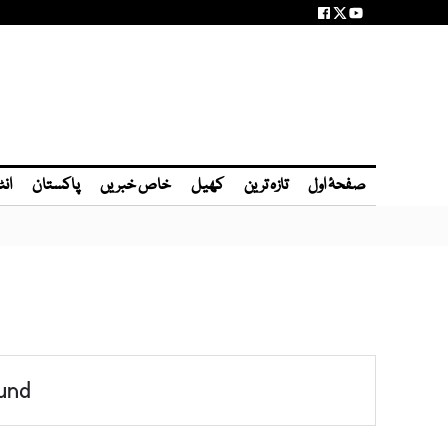
صفحۂ اول
تازہ ترین
کھیل
خاص خبریں
پاکستان
انٹ
und