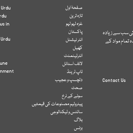
صفحۂ اول
 Urdu
تازہ ترین
rdu
غزہ لہو لہو
ws in
پاکستان
کی سب سے زیادہ
 Urdu
انٹر نیشنل
 تمام مواد کے
کھیل
انٹرٹینمنٹ
bune
لائف اسٹائل
inment
ٹاپ ٹرینڈ
دلچسپ و عجیب
Contact Us
صحت
سونے کے نرخ
پیٹرولیم مصنوعات کی قیمتیں
سائنس و ٹیکنالوجی
بلاگ
بزنس