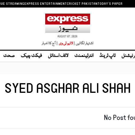
IVE STREAMING
EXPRESS ENTERTAINMENT
CRICKET PAKISTAN
TODAY'S PAPER
AUGUST 07, 2026
اشتہار لگائیں |
| آج کا اخبار
ر نیشنل
ٹاپ ٹرینڈ
انٹرٹینمنٹ
لائف اسٹائل
فیکٹ چیک
صحت
SYED ASGHAR ALI SHAH
No Post fo