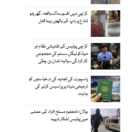
کراچی میں افسوسناک واقعہ، گھریلو
تنازع پر باپ کے ہاتھوں بیٹا قتل
کراچی پولیس کے تفتیشی نظام اور
میڈکو لیگل سسٹم کی مجموعی
کارکردگی سوالیہ نشان بن چکی
پاسپورٹ کی تجدید کی درخواستوں کو
ترجیحی بنیاد پر پراسیس کرنے کی
ہدایت
بولان؛ نامعلوم مسلح افراد کے حملے
میں پولیس اہلکار شہید