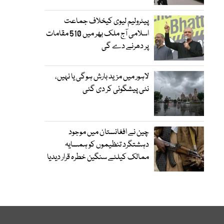
پیٹرولیم لیوی کیخلاف جماعت
اسلامی آج ملک بھر میں 510 مقامات
پر دھرنے دے گی
لاہور میں مزید بارش ہوگی یا نہیں،
نئی پیشگوئی کر دی گئی
چین نے افغانستان میں موجود
دہشتگرد تنظیموں کو ہمسایہ
ممالک کیلئے سنگین خطرہ قرار دیدیا