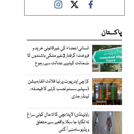
پاکستان
انسانی اعضاء کی غیرقانونی خرید و
فروخت؛ گرفتار 3غیر ملکی باشندوں کا
ضمانت کیلیے عدالت سے رجوع
کراچی ایئرپورٹ پر نیا فلائٹ انفارمیشن
ڈسپلے سسٹم نصب کرنے کا فیصلہ،
ٹینڈر جاری
راولپنڈی؛ لاپتا بچی کا تاحال کوئی سراغ
نہ لگایا جا سکا، واقعے سے متعلق
ویڈیو سامنے آگئی