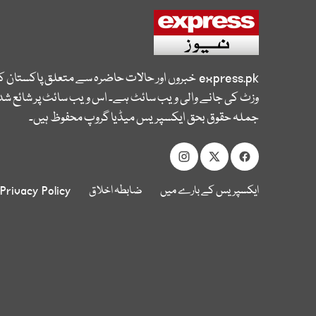
express.pk
خبروں اور حالات حاضرہ سے متعلق پاکستان 
وزٹ کی جانے والی ویب سائٹ ہے۔ اس ویب سائٹ پر شائع شدہ
جملہ حقوق بحق ایکسپریس میڈیا گروپ محفوظ ہیں۔
ایکسپریس کے بارے میں
ضابطہ اخلاق
Privacy Policy