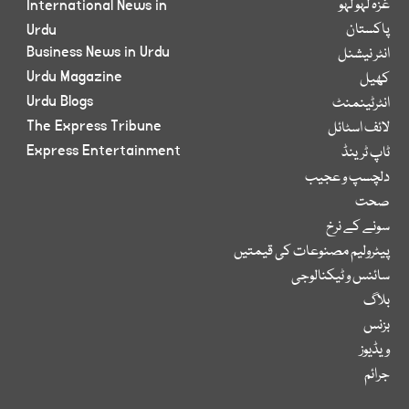
غزہ لہو لہو
International News in
پاکستان
Urdu
Business News in Urdu
انٹر نیشنل
Urdu Magazine
کھیل
Urdu Blogs
انٹرٹینمنٹ
The Express Tribune
لائف اسٹائل
Express Entertainment
ٹاپ ٹرینڈ
دلچسپ و عجیب
صحت
سونے کے نرخ
پیٹرولیم مصنوعات کی قیمتیں
سائنس و ٹیکنالوجی
بلاگ
بزنس
ویڈیوز
جرائم