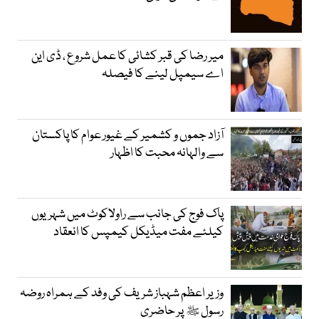
میر رضا کی قبر کشائی کا عمل شروع ، ڈی این
اے سیمپل لینے کا فیصلہ
آزاد جموں و کشمیر کے غیور عوام کا پاکستان
سے والہانہ محبت کا اظہار
پاک فوج کی جانب سے راولاکوٹ میں شہریوں
کیلئے مفت میڈیکل کیمپس کا انعقاد
وزیر اعظم شہباز شریف کی وفد کے ہمراہ روضہ
رسول ﷺ پر حاضری