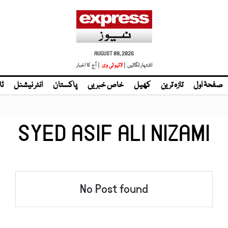
AUGUST 08, 2026
اشتہار لگائیں |
لائیو ٹی وی
| آج کا اخبار
صفحۂ اول
تازہ ترین
کھیل
خاص خبریں
پاکستان
انٹر نیشنل
ٹا
SYED ASIF ALI NIZAMI
No Post found