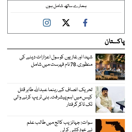
ہمارے ساتھ شامل ہوں
پاکستان
شہدا اور غازیوں کو سول اعزازات دینے کی
منظوری، 78 نام فہرست میں شامل
تحریک انصاف کے رہنما عبداللہ طاہر قتل
کیس میں اہم پیشرفت، ہنی ٹریپ کرنے والی
ٹک ٹاکر گرفتار
سوات: جہانزیب کالج میں طالب علم
نے خودکشی کرلی