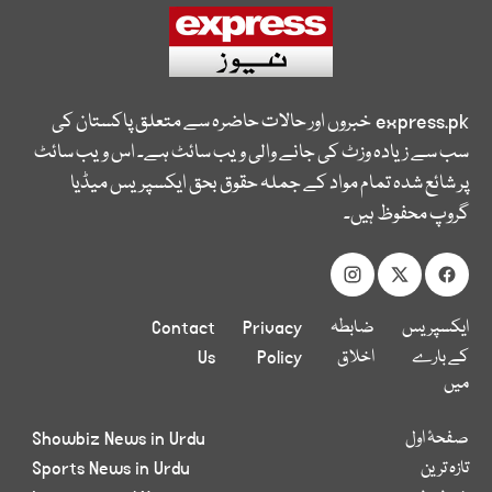
express.pk
خبروں اور حالات حاضرہ سے متعلق پاکستان کی
سب سے زیادہ وزٹ کی جانے والی ویب سائٹ ہے۔ اس ویب سائٹ
پر شائع شدہ تمام مواد کے جملہ حقوق بحق ایکسپریس میڈیا
گروپ محفوظ ہیں۔
ایکسپریس
ضابطہ
Privacy
Contact
کے بارے
اخلاق
Policy
Us
میں
صفحۂ اول
Showbiz News in Urdu
تازہ ترین
Sports News in Urdu