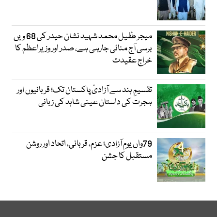
میجر طفیل محمد شہید نشان حیدر کی 68 ویں
برسی آج منائی جارہی ہے، صدر اور وزیراعظم کا
خراج عقیدت
تقسیمِ ہند سے آزادیٔ پاکستان تک؛ قربانیوں اور
ہجرت کی داستان عینی شاہد کی زبانی
79واں یومِ آزادی؛ عزم، قربانی، اتحاد اور روشن
مستقبل کا جشن