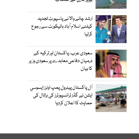
بیروزگاری کے خدشات
ارشد چائے والا نے پاسپورٹ تجدید
کیلئے اسلام آباد ہائیکورٹ سے رجوع
کرلیا
سعودی عرب، پاکستان اور ترکیہ کے
درمیان دفاعی معاہدے پر سعودی وزیر
کا بیان
آل پاکستان پیٹرول پمپ اونرز ایسوسی
ایشن نے گڈز ٹرانسپورٹرز کی ہڑتال کی
حمایت کا اعلان کردیا