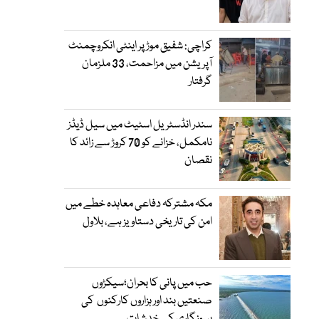
کراچی: شفیق موڑ پر اینٹی انکروچمنٹ
آپریشن میں مزاحمت، 33 ملزمان
گرفتار
سندر انڈسٹریل اسٹیٹ میں سیل ڈیڈز
نامکمل، خزانے کو 70 کروڑ سے زائد کا
نقصان
مکہ مشترکہ دفاعی معاہدہ خطے میں
امن کی تاریخی دستاویز ہے، بلاول
حب میں پانی کا بحران؛سیکڑوں
صنعتیں بند اور ہزاروں کارکنوں کی