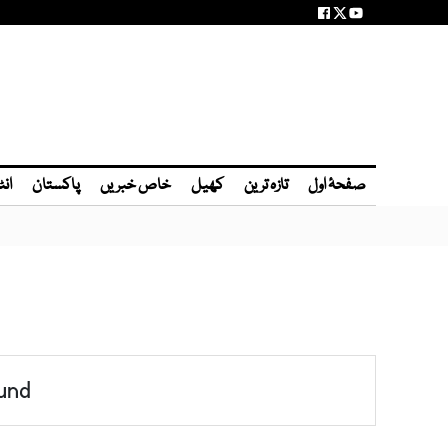
صفحۂ اول
تازہ ترین
کھیل
خاص خبریں
پاکستان
انٹ
und