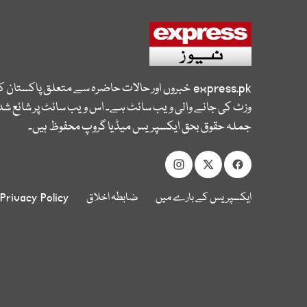
express.pk
خبروں اور حالات حاضرہ سے متعلق پاکستان 
وزٹ کی جانے والی ویب سائٹ ہے۔ اس ویب سائٹ پر شائع شدہ
جملہ حقوق بحق ایکسپریس میڈیا گروپ محفوظ ہیں۔
ایکسپریس کے بارے میں
ضابطہ اخلاق
Privacy Policy