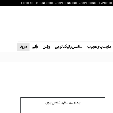
EXPRESS TRIBUNE
URDU E-PAPER
ENGLISH E-PAPER
SINDHI E-PAPER
L
دلچسپ و عجیب
سائنس و ٹیکنالوجی
بزنس
رائے
مزید
ہمارے ساتھ شامل ہوں