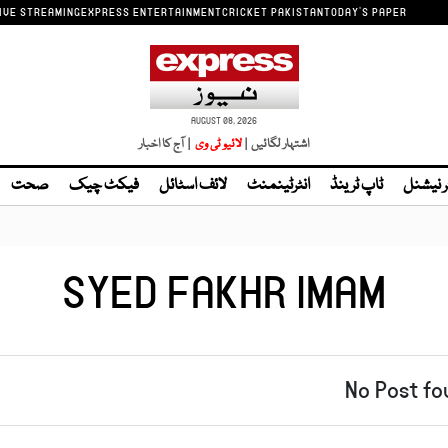
IVE STREAMING
EXPRESS ENTERTAINMENT
CRICKET PAKISTAN
TODAY'S PAPER
AUGUST 08, 2026
اشتہار لگائیں |
| آج کا اخبار
ر نیشنل
ٹاپ ٹرینڈ
انٹرٹینمنٹ
لائف اسٹائل
فیکٹ چیک
صحت
SYED FAKHR IMAM
No Post fo