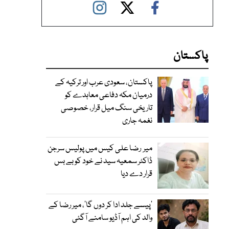
پاکستان
پاکستان، سعودی عرب اور ترکیہ کے
درمیان مکہ دفاعی معاہدے کو
تاریخی سنگ میل قرار، خصوصی
نغمہ جاری
میر رضا علی کیس میں پولیس سرجن
ڈاکٹر سمعیہ سید نے خود کو بے بس
قرار دے دیا
’پیسے جلد ادا کر دوں گا‘، میر رضا کے
والد کی اہم آڈیو سامنے آگئی