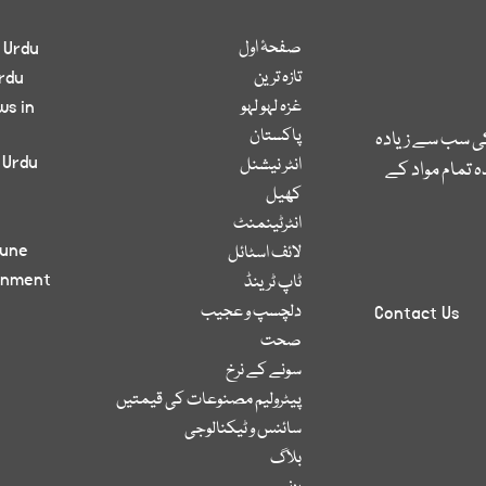
صفحۂ اول
 Urdu
تازہ ترین
rdu
غزہ لہو لہو
ws in
پاکستان
کی سب سے زیادہ
 Urdu
انٹر نیشنل
 تمام مواد کے
کھیل
انٹرٹینمنٹ
bune
لائف اسٹائل
inment
ٹاپ ٹرینڈ
دلچسپ و عجیب
Contact Us
صحت
سونے کے نرخ
پیٹرولیم مصنوعات کی قیمتیں
سائنس و ٹیکنالوجی
بلاگ