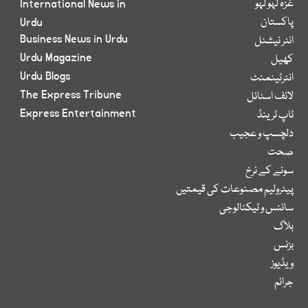
غزہ لہو لہو
International News in
پاکستان
Urdu
Business News in Urdu
انٹر نیشنل
Urdu Magazine
کھیل
Urdu Blogs
انٹرٹینمنٹ
The Express Tribune
لائف اسٹائل
Express Entertainment
ٹاپ ٹرینڈ
دلچسپ و عجیب
صحت
سونے کے نرخ
پیٹرولیم مصنوعات کی قیمتیں
سائنس و ٹیکنالوجی
بلاگ
بزنس
ویڈیوز
جرائم