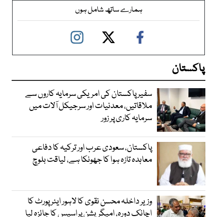
ہمارے ساتھ شامل ہوں
پاکستان
سفیر پاکستان کی امریکی سرمایہ کاروں سے
ملاقاتیں، معدنیات اور سرجیکل آلات میں
سرمایہ کاری پر زور
پاکستان، سعودی عرب اور ترکیہ کا دفاعی
معاہدہ تازہ ہوا کا جھونکا ہے، لیاقت بلوچ
وزیر داخلہ محسن نقوی کا لاہور ایئر پورٹ کا
اچانک دورہ، امیگریشن پراسیس کا جائزہ لیا