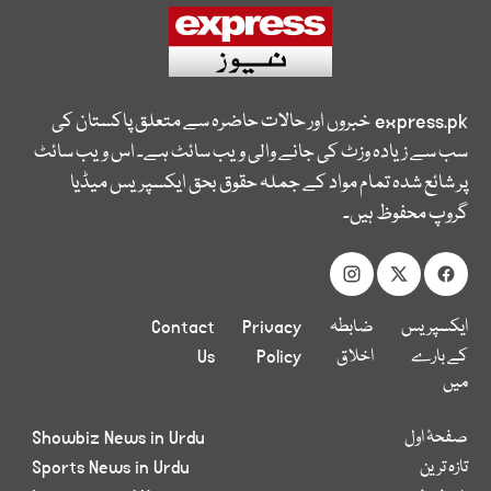
express.pk
خبروں اور حالات حاضرہ سے متعلق پاکستان کی
سب سے زیادہ وزٹ کی جانے والی ویب سائٹ ہے۔ اس ویب سائٹ
پر شائع شدہ تمام مواد کے جملہ حقوق بحق ایکسپریس میڈیا
گروپ محفوظ ہیں۔
ایکسپریس
ضابطہ
Privacy
Contact
کے بارے
اخلاق
Policy
Us
میں
صفحۂ اول
Showbiz News in Urdu
تازہ ترین
Sports News in Urdu