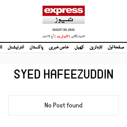
AUGUST 09, 2026
اشتہار لگائیں |
لائیو ٹی وی
| آج کا اخبار
صفحۂ اول
تازہ ترین
کھیل
خاص خبریں
پاکستان
انٹر نیشنل
ٹا
SYED HAFEEZUDDIN
No Post found