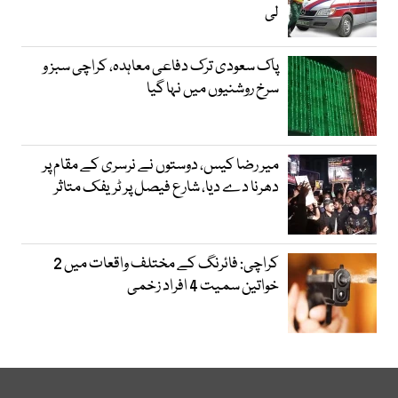
لی
پاک سعودی ترک دفاعی معاہدہ، کراچی سبز و
سرخ روشنیوں میں نہا گیا
میر رضا کیس، دوستوں نے نرسری کے مقام پر
دھرنا دے دیا، شارع فیصل پر ٹریفک متاثر
کراچی: فائرنگ کے مختلف واقعات میں 2
خواتین سمیت 4 افراد زخمی