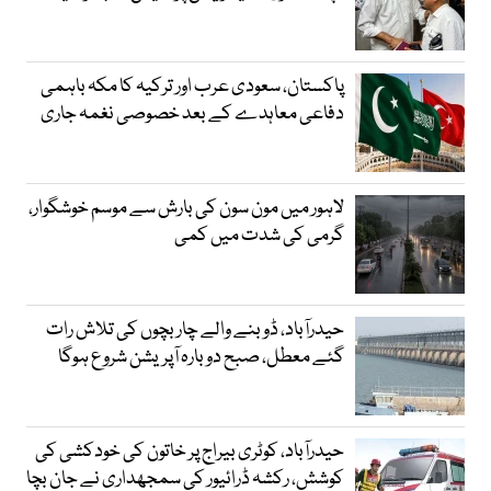
پاکستان، سعودی عرب اور ترکیہ کا مکہ باہمی
دفاعی معاہدے کے بعد خصوصی نغمہ جاری
لاہور میں مون سون کی بارش سے موسم خوشگوار،
گرمی کی شدت میں کمی
حیدرآباد، ڈوبنے والے چار بچوں کی تلاش رات
گئے معطل، صبح دوبارہ آپریشن شروع ہوگا
حیدرآباد، کوٹری بیراج پر خاتون کی خودکشی کی
کوشش، رکشہ ڈرائیور کی سمجھداری نے جان بچا