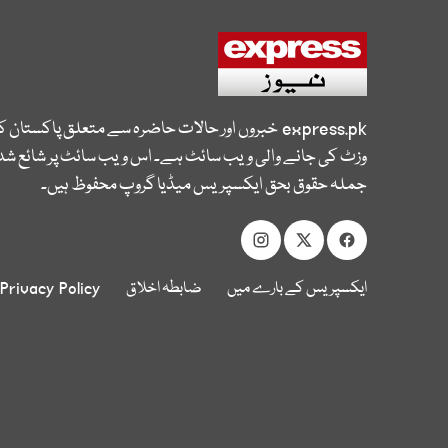
express.pk
خبروں اور حالات حاضرہ سے متعلق پاکستان 
وزٹ کی جانے والی ویب سائٹ ہے۔ اس ویب سائٹ پر شائع شدہ
جملہ حقوق بحق ایکسپریس میڈیا گروپ محفوظ ہیں۔
ایکسپریس کے بارے میں
ضابطہ اخلاق
Privacy Policy