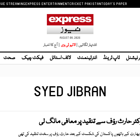
IVE STREAMING
EXPRESS ENTERTAINMENT
CRICKET PAKISTAN
TODAY'S PAPER
AUGUST 08, 2026
اشتہار لگائیں |
| آج کا اخبار
ر نیشنل
ٹاپ ٹرینڈ
انٹرٹینمنٹ
لائف اسٹائل
فیکٹ چیک
صحت
SYED JIBRAN
کٹر حارث رؤف سے تنقید پر معافی مانگ لی
ں بھارت کے ہاتھوں پاکستان کی شکست کے بعد حارث رؤف پر سخت تنقید کی تھی