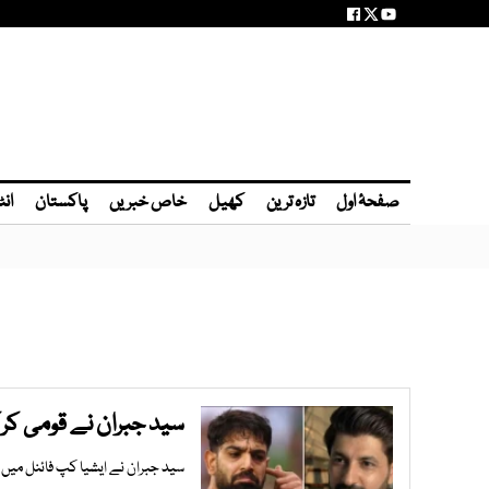
صفحۂ اول
تازہ ترین
کھیل
خاص خبریں
پاکستان
انٹ
سید جبران نے قومی کر
سید جبران نے ایشیا کپ فائنل می