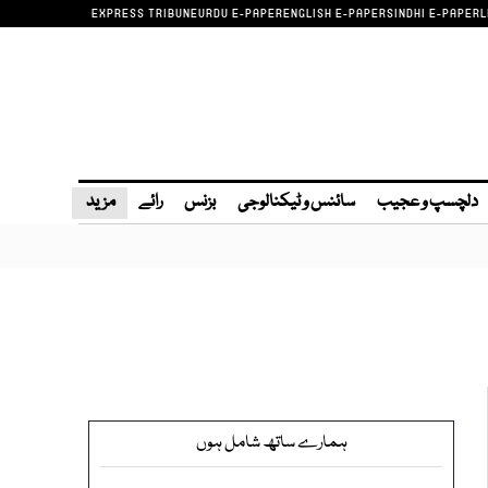
EXPRESS TRIBUNE
URDU E-PAPER
ENGLISH E-PAPER
SINDHI E-PAPER
L
دلچسپ و عجیب
سائنس و ٹیکنالوجی
بزنس
رائے
مزید
ہمارے ساتھ شامل ہوں