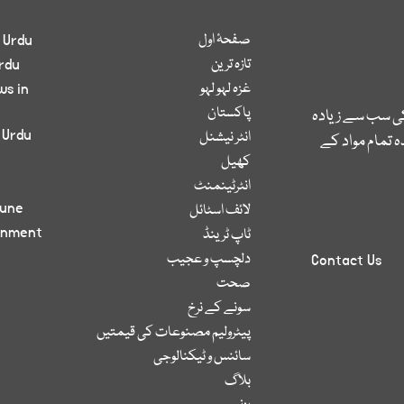
صفحۂ اول
 Urdu
تازہ ترین
rdu
غزہ لہو لہو
ws in
پاکستان
کی سب سے زیادہ
 Urdu
انٹر نیشنل
 تمام مواد کے
کھیل
انٹرٹینمنٹ
bune
لائف اسٹائل
inment
ٹاپ ٹرینڈ
دلچسپ و عجیب
Contact Us
صحت
سونے کے نرخ
پیٹرولیم مصنوعات کی قیمتیں
سائنس و ٹیکنالوجی
بلاگ