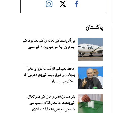
پاکستان
پی آئی اے کی نجکاری کے بعد بورڈ کے
اہم ترین اجلاس میں بڑے فیصلے
حافظ نعیم نے 9 اگست کو وزیراعلیٰ
پنجاب اور گورنر ہاؤسز کے باہر دھرنوں کا
اعلان واپس لے لیا
بلوچستان؛ امن و امان کی صورتحال
کے باعث خضدار، قلات، حب میں
ضمنی بلدیاتی انتخابات ملتوی