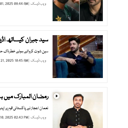
ویب ڈیسک
| OCT 01, 2025 08:44 AM |
سید جبران کیساتھ اڈیال
سین شوٹ کرواتے ہوئے خطرناک حادث
ویب ڈیسک
| AUG 21, 2025 10:45 AM |
رمضان المبارک میں ہما
نعمان اعجاز نے پاکستانی قوم پر اپنے
ویب ڈیسک
| MAR 10, 2025 02:43 PM |