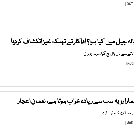
ہ جیل میں کیا ہوا؟ اداکار نے تہلکہ خیز انکشاف کردیا
ے سے بال بال بچ گیا، سید جبران
را رویہ سب سے زیادہ خراب ہوتا ہے، نعمان اعجاز
 خیالات کا اظہار کردیا