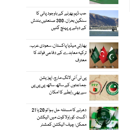
حب ڈیم بھرنے کے باوجود پانی کا
سنگین بحران، 300 صنعتیں بندش
کے دہانے پر پہنچ گئیں
بھارتی میڈیا پاکستان، سعودی عرب،
ترکیہ معاہدے کے دفاعی فوائد کا
معترف
پی ٹی آئی لانگ مارچ، اپوزیشن
جماعتوں کے ساتھ ساتھ پی پی پی
سے بھی رابطے کا امکان
دھرنے کا مسئلہ حل ہوا تو 20 یا 21
اگست کو راولاکوٹ میں الیکشن
ممکن: چیف الیکشن کمشنر