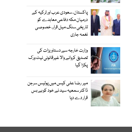
پاکستان، سعودی عرب اور ترکیہ کے
درمیان مکہ دفاعی معاہدے کو
تاریخی سنگ میل قرار، خصوصی
نغمہ جاری
وزارت خارجہ سے دستاویزات کی
تصدیق کروانے والا غیرقانونی نیٹ ورک
پکڑا گیا
میر رضا علی کیس میں پولیس سرجن
ڈاکٹر سمعیہ سید نے خود کو بے بس
قرار دے دیا