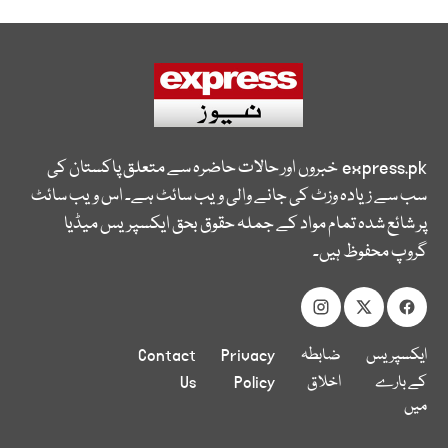
express.pk
خبروں اور حالات حاضرہ سے متعلق پاکستان کی
سب سے زیادہ وزٹ کی جانے والی ویب سائٹ ہے۔ اس ویب سائٹ
پر شائع شدہ تمام مواد کے جملہ حقوق بحق ایکسپریس میڈیا
گروپ محفوظ ہیں۔
ایکسپریس
ضابطہ
Privacy
Contact
کے بارے
اخلاق
Policy
Us
میں