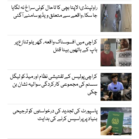
راولپنڈی؛ لاپتا بچی کا تاحال کوئی سراغ نہ لگایا
جا سکا، واقعے سے متعلق ویڈیو سامنے آگئی
کراچی میں افسوسناک واقعہ، گھریلو تنازع پر
باپ کے ہاتھوں بیٹا قتل
کراچی پولیس کے تفتیشی نظام اور میڈکو لیگل
سسٹم کی مجموعی کارکردگی سوالیہ نشان بن
چکی
پاسپورٹ کی تجدید کی درخواستوں کو ترجیحی
بنیاد پر پراسیس کرنے کی ہدایت