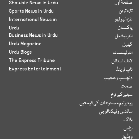
صفحۂ اول
Showbiz News in Urdu
تازہ ترین
Sports News in Urdu
غزہ لہو لہو
International News in
پاکستان
Urdu
Business News in Urdu
انٹر نیشنل
Urdu Magazine
کھیل
Urdu Blogs
انٹرٹینمنٹ
The Express Tribune
لائف اسٹائل
Express Entertainment
ٹاپ ٹرینڈ
دلچسپ و عجیب
صحت
سونے کے نرخ
پیٹرولیم مصنوعات کی قیمتیں
سائنس و ٹیکنالوجی
بلاگ
بزنس
ویڈیوز