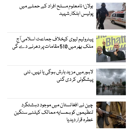
بولان؛ نامعلوم مسلح افراد کے حملے میں
پولیس اہلکار شہید
پیٹرولیم لیوی کیخلاف جماعت اسلامی آج
ملک بھر میں 510 مقامات پر دھرنے دے گی
لاہور میں مزید بارش ہوگی یا نہیں، نئی
پیشگوئی کر دی گئی
چین نے افغانستان میں موجود دہشتگرد
تنظیموں کو ہمسایہ ممالک کیلئے سنگین
خطرہ قرار دیدیا