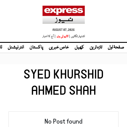
AUGUST 07, 2026
اشتہار لگائیں |
لائیو ٹی وی
| آج کا اخبار
صفحۂ اول
تازہ ترین
کھیل
خاص خبریں
پاکستان
انٹر نیشنل
ٹا
SYED KHURSHID
AHMED SHAH
No Post found