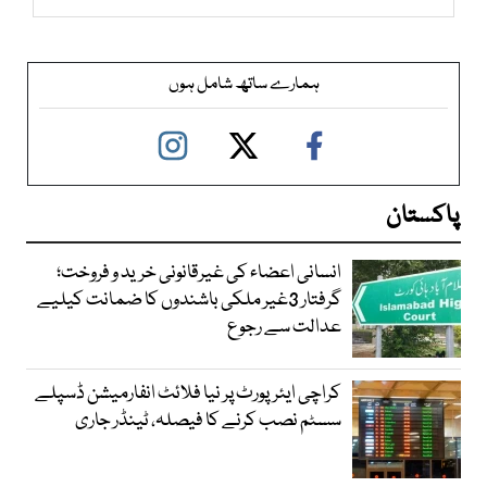
ہمارے ساتھ شامل ہوں
پاکستان
انسانی اعضاء کی غیرقانونی خرید و فروخت؛
گرفتار 3غیر ملکی باشندوں کا ضمانت کیلیے
عدالت سے رجوع
کراچی ایئرپورٹ پر نیا فلائٹ انفارمیشن ڈسپلے
سسٹم نصب کرنے کا فیصلہ، ٹینڈر جاری