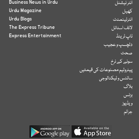
Business News in Urdu
انٹر نیشنل
Urdu Magazine
کھیل
Urdu Blogs
انٹرٹینمنٹ
The Express Tribune
لائف اسٹائل
Express Entertainment
ٹاپ ٹرینڈ
دلچسپ و عجیب
صحت
سونے کے نرخ
پیٹرولیم مصنوعات کی قیمتیں
سائنس و ٹیکنالوجی
بلاگ
بزنس
ویڈیوز
جرائم