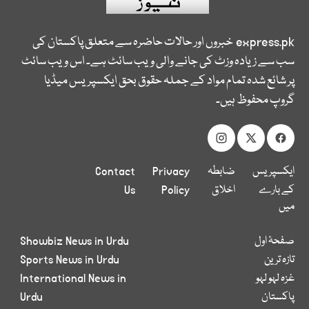
express.pk
خبروں اور حالات حاضرہ سے متعلق پاکستان کی
سب سے زیادہ وزٹ کی جانے والی ویب سائٹ ہے۔ اس ویب سائٹ
پر شائع شدہ تمام مواد کے جملہ حقوق بحق ایکسپریس میڈیا
گروپ محفوظ ہیں۔
ایکسپریس
ضابطہ
Privacy
Contact
کے بارے
اخلاق
Policy
Us
میں
صفحۂ اول
Showbiz News in Urdu
تازہ ترین
Sports News in Urdu
غزہ لہو لہو
International News in
پاکستان
Urdu