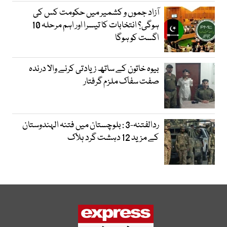
آزاد جموں و کشمیر میں حکومت کس کی
ہوگی؟ انتخابات کا تیسرا اور اہم مرحلہ 10
اگست کو ہوگا
بیوہ خاتون کے ساتھ زیادتی کرنے والا درندہ
صفت سفاک ملزم گرفتار
ردالفتنہ-3 : بلوچستان میں فتنہ الہندوستان
کے مزید 12 دہشت گرد ہلاک