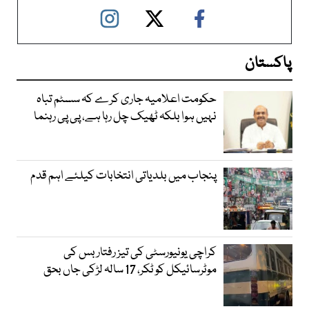
پاکستان
حکومت اعلامیہ جاری کرے کہ سسٹم تباہ
نہیں ہوا بلکہ ٹھیک چل رہا ہے، پی پی رہنما
پنجاب میں بلدیاتی انتخابات کیلئے اہم قدم
کراچی یونیورسٹی کی تیز رفتار بس کی
موٹرسائیکل کو ٹکر، 17 سالہ لڑکی جاں بحق