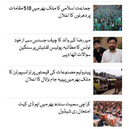
جماعت اسلامی کا ملک بھر میں 510 مقامات
پر دھرنوں کا اعلان
میر رضا کے والد کا چیف جسٹس سے از خود
نوٹس کا مطالبہ، پولیس تفتیش پر سنگین
سوالات اٹھا دیے
پیٹرولیم مصنوعات کی قیمتوں پر ٹرانسپورٹرز کا
ملک بھر میں پہیہ جام ہڑتال کا اعلان
کراچی سمیت سندھ بھر میں ایم ڈی کیٹ
امتحان ری شیڈول