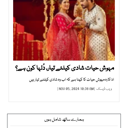
مہوش حیات شادی کیلئے تیار، دُلہا کون ہے؟
اداکارہ مہوش حیات کا کہنا ہے کہ اب وہ شادی کیلئے تیار ہیں
ویب ڈیسک
| NOV 05, 2024 10:38 AM |
ہمارے ساتھ شامل ہوں